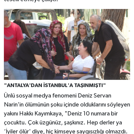
"ANTALYA'DAN İSTANBUL'A TAŞINMIŞTI"
Ünlü sosyal medya fenomeni Deniz Servan
Narin'in ölümünün şoku içinde olduklarını söyleyen
yakını Hakkı Kayımkaya, "Deniz 10 numara bir
çocuktu. Çok üzgünüz, şaşkınız. Hep derler ya
‘İyiler ölür' diye, hiç kimseye saygısızlığı olmazdı.