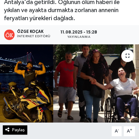
Antalya'da getirildi. Oğlunun ölüm haberi ile
yıkılan ve ayakta durmakta zorlanan annenin
Turizm
feryatları yürekleri dağladı.
Kültür - Sanat
ÖZGE KOÇAK
11.08.2025 - 15:28
İNTERNET EDITÖRÜ
YAYINLANMA
Lider Haber TV Canlı Yayın izle
Paylaş
-
+
A
A