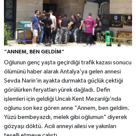
"ANNEM, BEN GELDİM"
Oğlunun genç yaşta geçirdiği trafik kazası sonucu
ölümünü haber alarak Antalya'ya gelen annesi
Sevda Narin'in ayakta durmakta güçlük çektiği
görülürken feryatları yürek dağladı. Defin
işlemleri için geldiği Uncalı Kent Mezarılğı'nda
oğlunu son kez gören anne "Annem, ben geldim.
Yüzü bembeyazdı, melek gibi oğlumun" diyerek
gözyaşı döktü. Acılı anneyi ailesi ve yakınları
teselli etmeye çalıştı.