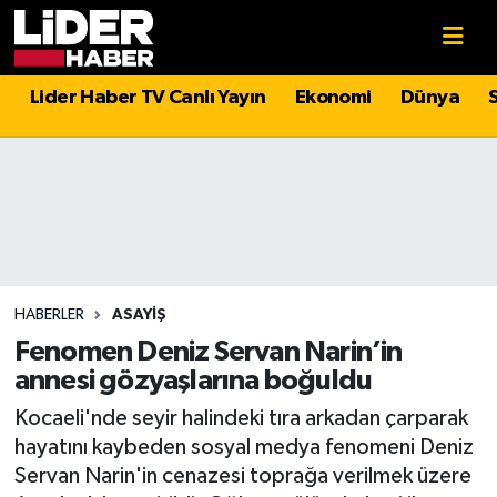
Gündem
Nöbetçi Eczaneler
Lider Haber TV Canlı Yayın
Ekonomi
Dünya
Politika
Hava Durumu
Asayiş
İstanbul Namaz Vakitleri
Dünya
Trafik Durumu
Magazin
Süper Lig Puan Durumu ve Fikstür
HABERLER
ASAYIŞ
Fenomen Deniz Servan Narin’in
Spor
Tüm Manşetler
annesi gözyaşlarına boğuldu
Kocaeli'nde seyir halindeki tıra arkadan çarparak
Sağlık
Son Dakika Haberleri
hayatını kaybeden sosyal medya fenomeni Deniz
Servan Narin'in cenazesi toprağa verilmek üzere
Teknoloji
Haber Arşivi