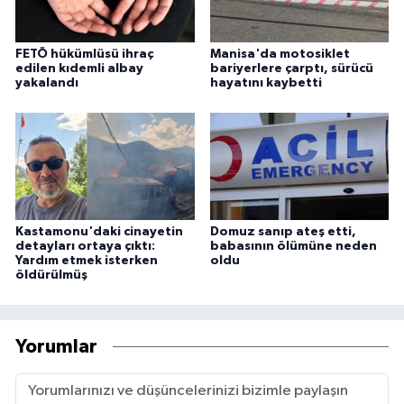
FETÖ hükümlüsü ihraç
Manisa'da motosiklet
edilen kıdemli albay
bariyerlere çarptı, sürücü
yakalandı
hayatını kaybetti
Kastamonu'daki cinayetin
Domuz sanıp ateş etti,
detayları ortaya çıktı:
babasının ölümüne neden
Yardım etmek isterken
oldu
öldürülmüş
Yorumlar