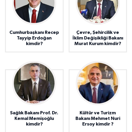
Cumhurbaşkanı Recep
Çevre, Şehircilik ve
Tayyip Erdoğan
İklim Değişikliği Bakanı
kimdir?
Murat Kurum kimdir?
Sağlık Bakanı Prof. Dr.
Kültür ve Turizm
Kemal Memişoğlu
Bakanı Mehmet Nuri
kimdir?
Ersoy kimdir ?