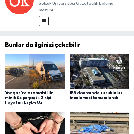
Selçuk Üniversitesi Gazetecilik bölümü
mezunu
Bunlar da ilginizi çekebilir
Yozgat'ta otomobil ile
İBB davasında tutukluluk
minibüs çarpıştı: 2 kişi
incelemesi tamamlandı
hayatını kaybetti