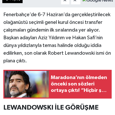
A
A
Fenerbahçe’de 6-7 Haziran’da gerçekleştirilecek
olağanüstü seçimli genel kurul öncesi transfer
çalışmaları gündemin ilk sıralarında yer alıyor.
Başkan adayları Aziz Yıldırım ve Hakan Safi’nin
dünya yıldızlarıyla temas halinde olduğu iddia
edilirken, son olarak Robert Lewandowski ismi ön
plana çıktı.
Maradona’nın ölmeden
önceki son sözleri
ortaya çıktı! “Hiçbir şey
istemiyorum”
LEWANDOWSKI İLE GÖRÜŞME