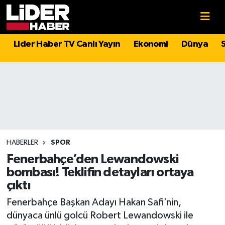
Gündem
Nöbetçi Eczaneler
Lider Haber TV Canlı Yayın
Ekonomi
Dünya
Politika
Hava Durumu
Asayiş
İstanbul Namaz Vakitleri
Dünya
Trafik Durumu
Magazin
Süper Lig Puan Durumu ve Fikstür
HABERLER
SPOR
Fenerbahçe’den Lewandowski
Spor
Tüm Manşetler
bombası! Teklifin detayları ortaya
çıktı
Sağlık
Son Dakika Haberleri
Fenerbahçe Başkan Adayı Hakan Safi’nin,
dünyaca ünlü golcü Robert Lewandowski ile
Teknoloji
Haber Arşivi