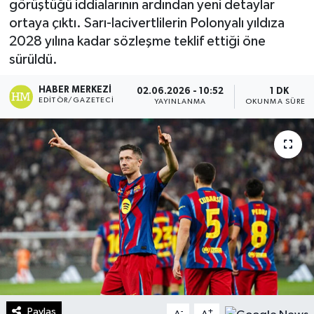
görüştüğü iddialarının ardından yeni detaylar
ortaya çıktı. Sarı-lacivertlilerin Polonyalı yıldıza
Turizm
2028 yılına kadar sözleşme teklif ettiği öne
sürüldü.
Kültür - Sanat
HABER MERKEZI
02.06.2026 - 10:52
1 DK
Lider Haber TV Canlı Yayın izle
EDITÖR/GAZETECI
YAYINLANMA
OKUNMA SÜRESI
Paylaş
-
+