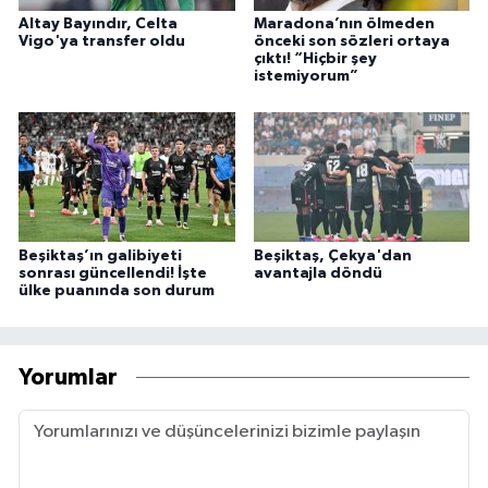
Altay Bayındır, Celta
Maradona’nın ölmeden
Vigo'ya transfer oldu
önceki son sözleri ortaya
çıktı! “Hiçbir şey
istemiyorum”
Beşiktaş’ın galibiyeti
Beşiktaş, Çekya'dan
sonrası güncellendi! İşte
avantajla döndü
ülke puanında son durum
Yorumlar