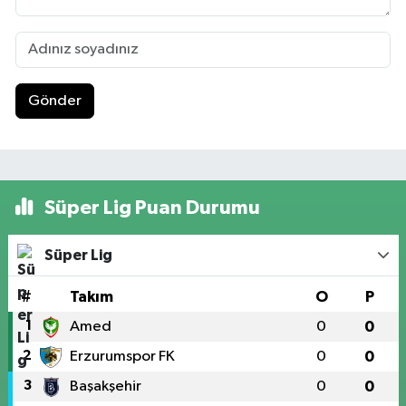
Gönder
Süper Lig Puan Durumu
Süper Lig
#
Takım
O
P
1
Amed
0
0
2
Erzurumspor FK
0
0
3
Başakşehir
0
0