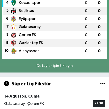
4
Kocaelispor
0
0
5
Beşiktaş
0
0
6
Eyüpspor
0
0
7
Galatasaray
0
0
8
Çorum FK
0
0
9
Gaziantep FK
0
0
10
Alanyaspor
0
0
Detaylar için tıklayın
Süper Lig Fikstür
14 Ağustos, Cuma
Galatasaray - Çorum FK
21:30