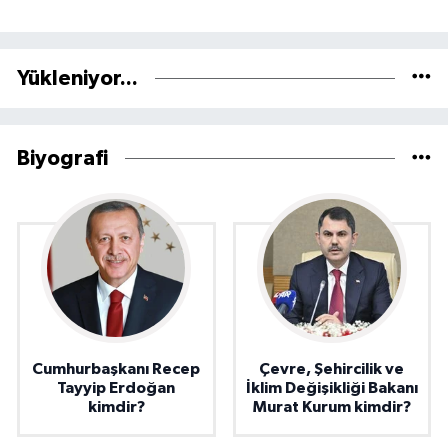
Yükleniyor...
Biyografi
Cumhurbaşkanı Recep
Çevre, Şehircilik ve
Tayyip Erdoğan
İklim Değişikliği Bakanı
kimdir?
Murat Kurum kimdir?