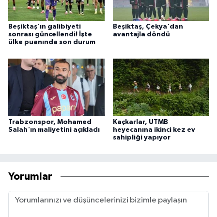
Beşiktaş’ın galibiyeti
Beşiktaş, Çekya'dan
sonrası güncellendi! İşte
avantajla döndü
ülke puanında son durum
Trabzonspor, Mohamed
Kaçkarlar, UTMB
Salah'ın maliyetini açıkladı
heyecanına ikinci kez ev
sahipliği yapıyor
Yorumlar