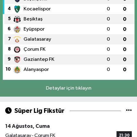
4
Kocaelispor
0
0
5
Beşiktaş
0
0
6
Eyüpspor
0
0
7
Galatasaray
0
0
8
Çorum FK
0
0
9
Gaziantep FK
0
0
10
Alanyaspor
0
0
Detaylar için tıklayın
Süper Lig Fikstür
14 Ağustos, Cuma
Galatasaray - Çorum FK
21:30