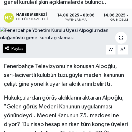
genel kurula ilişkin açıklamalarda bulundu.
Turizm
HABER MERKEZI
14.06.2025 - 00:06
14.06.2025 - 
EDITÖR/GAZETECI
YAYINLANMA
GÜNCELLEM
Kültür - Sanat
Lider Haber TV Canlı Yayın izle
Paylaş
-
+
A
A
Fenerbahçe Televizyonu’na konuşan Alpoğlu,
sarı-lacivertli kulübün tüzüğüyle medeni kanunun
çeliştiğine yönelik uyarılar aldıklarını belirtti.
Hukukçulardan görüş aldıklarını aktaran Alpoğlu,
"Gelen görüş Medeni Kanunun uygulanması
yönündeydi. Medeni Kanunun 75. maddesi ne
diyor? ‘Bu nisap hesaplanırken tüm kongre üyeleri