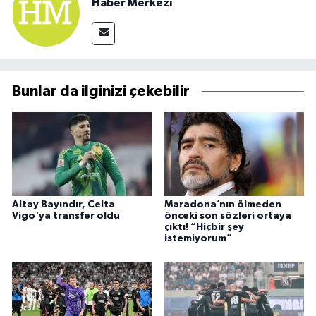
Haber Merkezi
Bunlar da ilginizi çekebilir
Altay Bayındır, Celta
Maradona’nın ölmeden
Vigo'ya transfer oldu
önceki son sözleri ortaya
çıktı! “Hiçbir şey
istemiyorum”