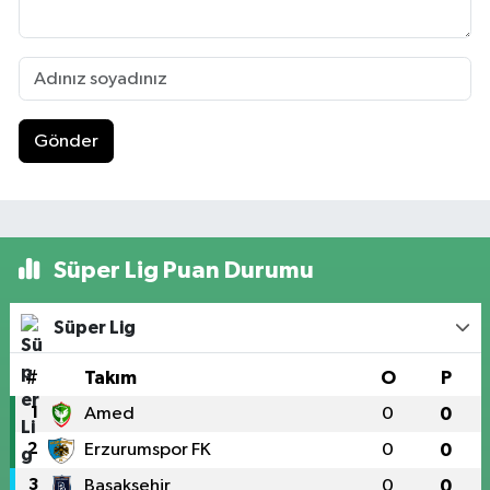
Gönder
Süper Lig Puan Durumu
Süper Lig
#
Takım
O
P
1
Amed
0
0
2
Erzurumspor FK
0
0
3
Başakşehir
0
0