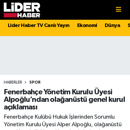
Gündem
Nöbetçi Eczaneler
Lider Haber TV Canlı Yayın
Ekonomi
Dünya
Politika
Hava Durumu
Asayiş
İstanbul Namaz Vakitleri
Dünya
Trafik Durumu
Magazin
Süper Lig Puan Durumu ve Fikstür
HABERLER
SPOR
Fenerbahçe Yönetim Kurulu Üyesi
Spor
Tüm Manşetler
Alpoğlu’ndan olağanüstü genel kurul
açıklaması
Sağlık
Son Dakika Haberleri
Fenerbahçe Kulübü Hukuk İşlerinden Sorumlu
Yönetim Kurulu Üyesi Alper Alpoğlu, olağanüstü
Teknoloji
Haber Arşivi