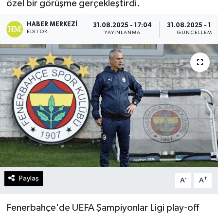
özel bir görüşme gerçekleştirdi.
Turizm
HABER MERKEZI
31.08.2025 - 17:04
31.08.2025 - 17
EDITÖR
YAYINLANMA
GÜNCELLEME
Kültür - Sanat
Lider Haber TV Canlı Yayın izle
Paylaş
-
+
A
A
Fenerbahçe'de UEFA Şampiyonlar Ligi play-off