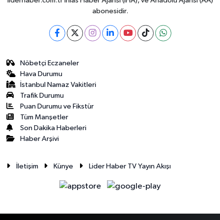
liderhaber.com.tr İhlas Haber Ajansı (İHA), ve Anadolu Ajansı (AA)
abonesidir.
Nöbetçi Eczaneler
Hava Durumu
İstanbul Namaz Vakitleri
Trafik Durumu
Puan Durumu ve Fikstür
Tüm Manşetler
Son Dakika Haberleri
Haber Arşivi
İletişim
Künye
Lider Haber TV Yayın Akışı