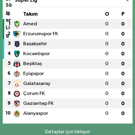
Süper Lig
#
Takım
O
P
1
Amed
0
0
2
Erzurumspor FK
0
0
3
Başakşehir
0
0
4
Kocaelispor
0
0
5
Beşiktaş
0
0
6
Eyüpspor
0
0
7
Galatasaray
0
0
8
Çorum FK
0
0
9
Gaziantep FK
0
0
10
Alanyaspor
0
0
Detaylar için tıklayın