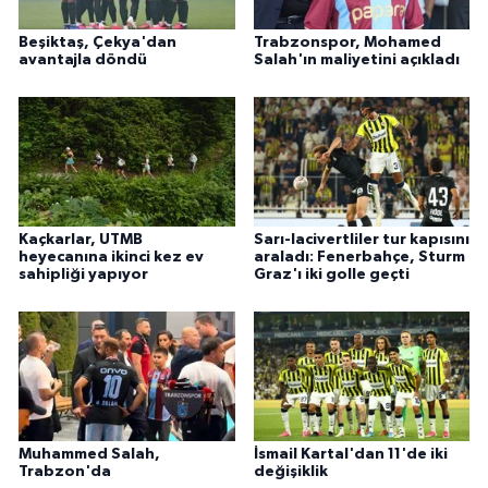
Beşiktaş, Çekya'dan
Trabzonspor, Mohamed
avantajla döndü
Salah'ın maliyetini açıkladı
Kaçkarlar, UTMB
Sarı-lacivertliler tur kapısını
heyecanına ikinci kez ev
araladı: Fenerbahçe, Sturm
sahipliği yapıyor
Graz'ı iki golle geçti
Muhammed Salah,
İsmail Kartal'dan 11'de iki
Trabzon'da
değişiklik