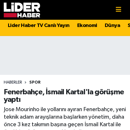
Gündem
Nöbetçi Eczaneler
Lider Haber TV Canlı Yayın
Ekonomi
Dünya
Politika
Hava Durumu
Asayiş
İstanbul Namaz Vakitleri
Dünya
Trafik Durumu
Magazin
Süper Lig Puan Durumu ve Fikstür
HABERLER
SPOR
Fenerbahçe, İsmail Kartal'la görüşme
Spor
Tüm Manşetler
yaptı
Jose Mourinho ile yollarını ayıran Fenerbahçe, yeni
Sağlık
Son Dakika Haberleri
teknik adam arayışlarına başlarken yönetim, daha
önce 3 kez takımın başına geçen İsmail Kartal ile
Teknoloji
Haber Arşivi