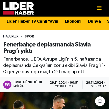
Gündem
Nöbetçi Eczaneler
Lider Haber TV Canlı Yayın
Ekonomi
Dünya
Politika
Hava Durumu
HABERLER
SPOR
Asayiş
İstanbul Namaz Vakitleri
Fenerbahçe deplasmanda Slavia
Prag’ı yıktı
Dünya
Trafik Durumu
Fenerbahçe, UEFA Avrupa Ligi'nin 5. haftasında
deplasmanda Çekya’nın zorlu ekibi Slavia Prag’ı 1-
Magazin
Süper Lig Puan Durumu ve Fikstür
0 geriye düştüğü maçta 2-1 mağlup etti
Spor
Tüm Manşetler
EMRE GÜNDOĞDU
29.11.2024 - 00:51
29.11.2024 - 0
EDITÖR
YAYINLANMA
GÜNCELLEM
Sağlık
Son Dakika Haberleri
Teknoloji
Haber Arşivi