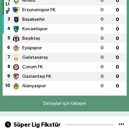
1
Amed
0
0
2
Erzurumspor FK
0
0
3
Başakşehir
0
0
4
Kocaelispor
0
0
5
Beşiktaş
0
0
6
Eyüpspor
0
0
7
Galatasaray
0
0
8
Çorum FK
0
0
9
Gaziantep FK
0
0
10
Alanyaspor
0
0
Detaylar için tıklayın
Süper Lig Fikstür