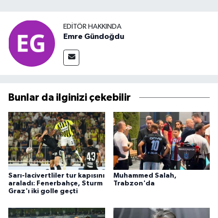
EDITÖR HAKKINDA
Emre Gündoğdu
Bunlar da ilginizi çekebilir
Sarı-lacivertliler tur kapısını
Muhammed Salah,
araladı: Fenerbahçe, Sturm
Trabzon'da
Graz'ı iki golle geçti