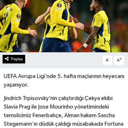
Turizm
Kültür - Sanat
Lider Haber TV Canlı Yayın izle
Paylaş
-
+
A
A
UEFA Avrupa Ligi’nde 5. hafta maçlarının heyecanı
yaşanıyor.
Jindrich Trpisovsky’nin çalıştırdığı Çekya ekibi
Slavia Prag ile Jose Mourinho yönetimindeki
temsilcimiz Fenerbahçe, Alman hakem Sascha
Stegemann’ın düdük çaldığı müsabakada Fortuna