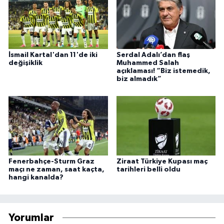
İsmail Kartal'dan 11'de iki
Serdal Adalı’dan flaş
değişiklik
Muhammed Salah
açıklaması! “Biz istemedik,
biz almadık”
Fenerbahçe-Sturm Graz
Ziraat Türkiye Kupası maç
maçı ne zaman, saat kaçta,
tarihleri belli oldu
hangi kanalda?
Yorumlar