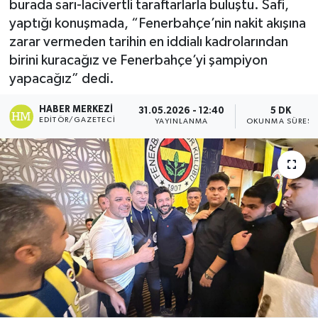
burada sarı-lacivertli taraftarlarla buluştu. Safi,
yaptığı konuşmada, “Fenerbahçe’nin nakit akışına
Turizm
zarar vermeden tarihin en iddialı kadrolarından
birini kuracağız ve Fenerbahçe’yi şampiyon
Kültür - Sanat
yapacağız” dedi.
Lider Haber TV Canlı Yayın izle
HABER MERKEZI
31.05.2026 - 12:40
5 DK
EDITÖR/GAZETECI
YAYINLANMA
OKUNMA SÜRESI