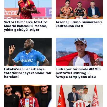
Victor Osimhen’e Atletico
Arsenal, Bruno Guimaraes'i
Madrid kancası! Simeone,
kadrosuna kattı
yıldız golcüyü istiyor
Lukaku’dan Fenerbahçe
Türk spor tarihinde ilk! Milli
taraftarını heyecanlandıran
pentatlet Mihrioğlu,
hareket!
Avrupa şampiyonu oldu