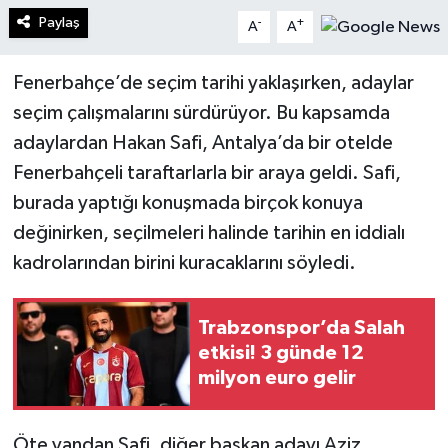
Paylaş
-
+
A
A
Fenerbahçe’de seçim tarihi yaklaşırken, adaylar
seçim çalışmalarını sürdürüyor. Bu kapsamda
adaylardan Hakan Safi, Antalya’da bir otelde
Fenerbahçeli taraftarlarla bir araya geldi. Safi,
burada yaptığı konuşmada birçok konuya
değinirken, seçilmeleri halinde tarihin en iddialı
kadrolarından birini kuracaklarını söyledi.
Trabzonspor’da Salah
etkisi! 3 günde 12
milyon euro gelir
Öte yandan Safi, diğer başkan adayı Aziz