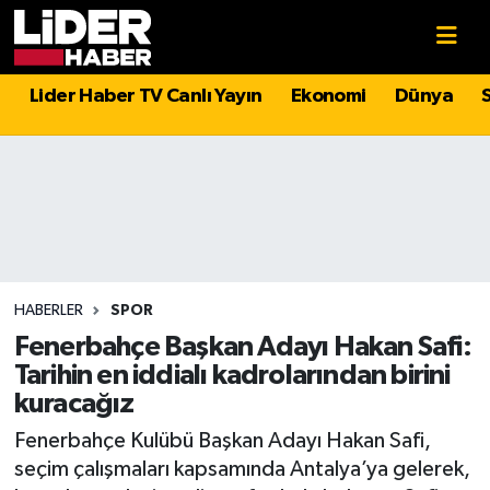
Gündem
Nöbetçi Eczaneler
Lider Haber TV Canlı Yayın
Ekonomi
Dünya
Politika
Hava Durumu
Asayiş
İstanbul Namaz Vakitleri
Dünya
Trafik Durumu
Magazin
Süper Lig Puan Durumu ve Fikstür
HABERLER
SPOR
Fenerbahçe Başkan Adayı Hakan Safi:
Spor
Tüm Manşetler
Tarihin en iddialı kadrolarından birini
kuracağız
Sağlık
Son Dakika Haberleri
Fenerbahçe Kulübü Başkan Adayı Hakan Safi,
seçim çalışmaları kapsamında Antalya’ya gelerek,
Teknoloji
Haber Arşivi