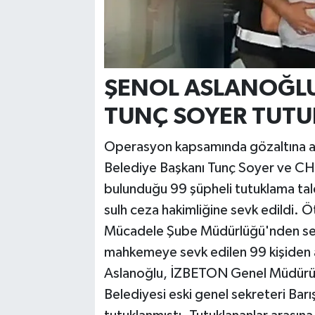
ŞENOL ASLANOĞLU,
TUNÇ SOYER TUTU
Operasyon kapsamında gözaltına alı
Belediye Başkanı Tunç Soyer ve CHP
bulunduğu 99 şüpheli tutuklama taleb
sulh ceza hakimliğine sevk edildi. Ö
Mücadele Şube Müdürlüğü'nden serbes
mahkemeye sevk edilen 99 kişiden a
Aslanoğlu, İZBETON Genel Müdürü 
Belediyesi eski genel sekreteri Barı