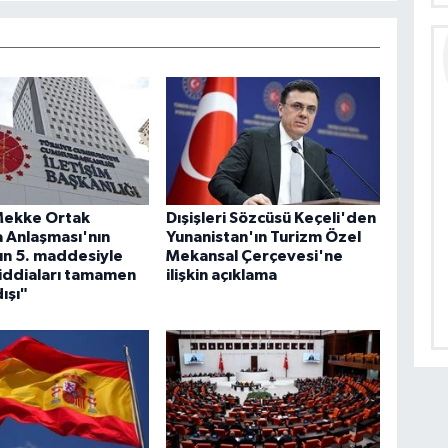
ekke Ortak
Dışişleri Sözcüsü Keçeli'den
 Anlaşması'nın
Yunanistan'ın Turizm Özel
n 5. maddesiyle
Mekansal Çerçevesi'ne
i iddiaları tamamen
ilişkin açıklama
ışı"