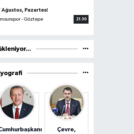
7 Ağustos, Pazartesi
msunspor - Göztepe
21:30
ükleniyor...
iyografi
Cumhurbaşkanı
Çevre,