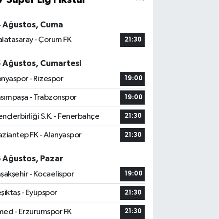
4 Ağustos, Cuma
latasaray - Çorum FK
21:30
5 Ağustos, Cumartesi
nyaspor - Rizespor
19:00
sımpaşa - Trabzonspor
19:00
nçlerbirliği S.K. - Fenerbahçe
21:30
ziantep FK - Alanyaspor
21:30
6 Ağustos, Pazar
şakşehir - Kocaelispor
19:00
şiktaş - Eyüpspor
21:30
ed - Erzurumspor FK
21:30