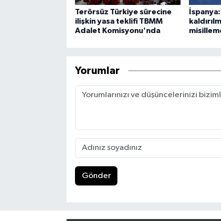
Terörsüz Türkiye sürecine
İspanya: 
ilişkin yasa teklifi TBMM
kaldırıl
Adalet Komisyonu'nda
misillem
Yorumlar
Gönder