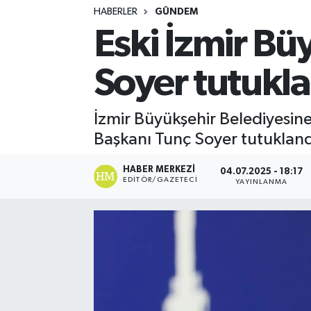
HABERLER
GÜNDEM
Turizm
Eski İzmir Bü
Kültür - Sanat
Soyer tutukl
Lider Haber TV Canlı Yayın izle
İzmir Büyükşehir Belediyesine
Başkanı Tunç Soyer tutukland
HABER MERKEZI
04.07.2025 - 18:17
EDITÖR/GAZETECI
YAYINLANMA