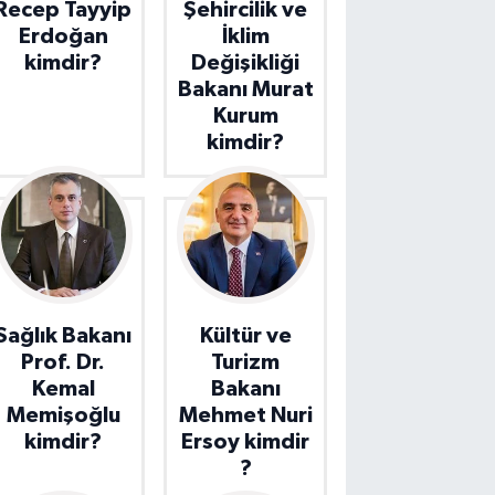
Recep Tayyip
Şehircilik ve
Erdoğan
İklim
kimdir?
Değişikliği
Bakanı Murat
Kurum
kimdir?
Sağlık Bakanı
Kültür ve
Prof. Dr.
Turizm
Kemal
Bakanı
Memişoğlu
Mehmet Nuri
kimdir?
Ersoy kimdir
?