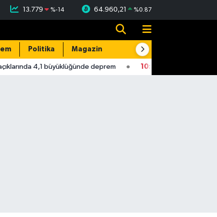
13.779
64.960,21
%
-14
%
0.87
dem
Politika
Magazin
Resmi İlanlar
E-Gazete
klarında 4,1 büyüklüğünde deprem
10:56
Yeni Parti Milletvekil