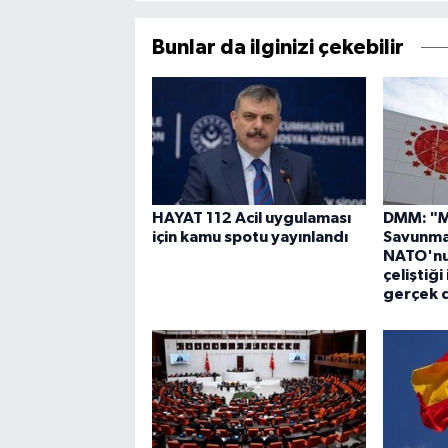
Bunlar da ilginizi çekebilir
HAYAT 112 Acil uygulaması
DMM: "M
için kamu spotu yayınlandı
Savunma
NATO'nu
çeliştiğ
gerçek d