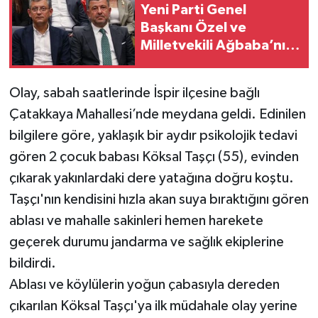
Yeni Parti Genel
Başkanı Özel ve
Milletvekili Ağbaba’nın
fezlekeleri TBMM’de
gündem oldu
Olay, sabah saatlerinde İspir ilçesine bağlı
Çatakkaya Mahallesi’nde meydana geldi. Edinilen
bilgilere göre, yaklaşık bir aydır psikolojik tedavi
gören 2 çocuk babası Köksal Taşçı (55), evinden
çıkarak yakınlardaki dere yatağına doğru koştu.
Taşçı'nın kendisini hızla akan suya bıraktığını gören
ablası ve mahalle sakinleri hemen harekete
geçerek durumu jandarma ve sağlık ekiplerine
bildirdi.
Ablası ve köylülerin yoğun çabasıyla dereden
çıkarılan Köksal Taşçı'ya ilk müdahale olay yerine