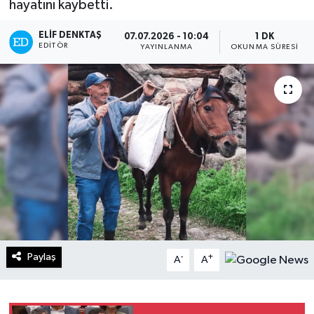
hayatını kaybetti.
Turizm
ELIF DENKTAŞ
07.07.2026 - 10:04
1 DK
EDITÖR
YAYINLANMA
OKUNMA SÜRESI
Kültür - Sanat
Lider Haber TV Canlı Yayın izle
Paylaş
-
+
A
A