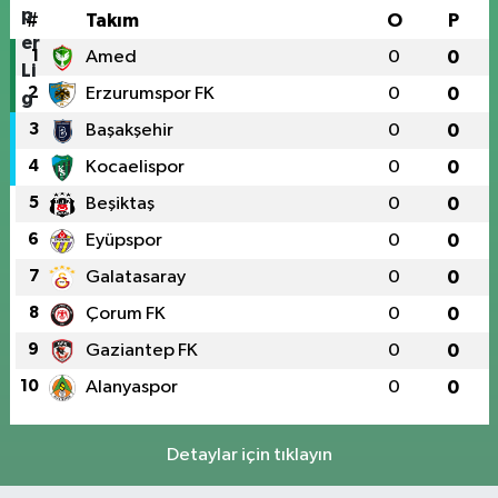
#
Takım
O
P
1
Amed
0
0
2
Erzurumspor FK
0
0
3
Başakşehir
0
0
4
Kocaelispor
0
0
5
Beşiktaş
0
0
6
Eyüpspor
0
0
7
Galatasaray
0
0
8
Çorum FK
0
0
9
Gaziantep FK
0
0
10
Alanyaspor
0
0
Detaylar için tıklayın