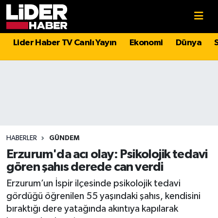
Gündem
Nöbetçi Eczaneler
Lider Haber TV Canlı Yayın
Ekonomi
Dünya
Politika
Hava Durumu
Asayiş
İstanbul Namaz Vakitleri
Dünya
Trafik Durumu
Magazin
Süper Lig Puan Durumu ve Fikstür
HABERLER
GÜNDEM
Erzurum'da acı olay: Psikolojik tedavi
Spor
Tüm Manşetler
gören şahıs derede can verdi
Erzurum’un İspir ilçesinde psikolojik tedavi
Sağlık
Son Dakika Haberleri
gördüğü öğrenilen 55 yaşındaki şahıs, kendisini
bıraktığı dere yatağında akıntıya kapılarak
Teknoloji
Haber Arşivi