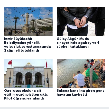
İzmir Büyükşehir
Gülay Akgün Mutlu
Belediyesine yönelik
cinayetinde ağabey ve 4
yolsuzluk soruşturmasında
şüpheli tutuklandı
2 şüpheli tutuklandı
Özel uçuş okuluna ait
Sulama kanalına giren genç
eğitim uçağı pistten çıktı:
hayatını kaybetti
Pilot öğrenci yaralandı