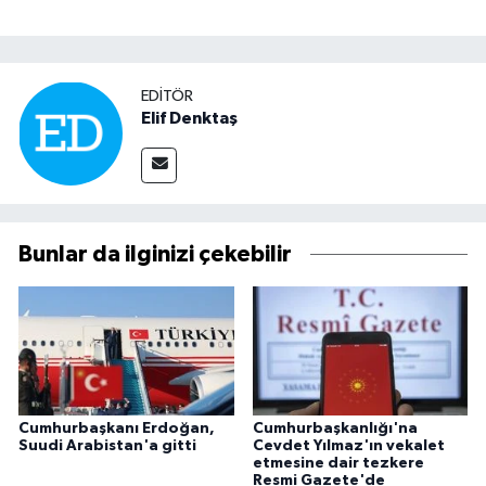
EDITÖR
Elif Denktaş
Bunlar da ilginizi çekebilir
Cumhurbaşkanı Erdoğan,
Cumhurbaşkanlığı'na
Suudi Arabistan'a gitti
Cevdet Yılmaz'ın vekalet
etmesine dair tezkere
Resmi Gazete'de