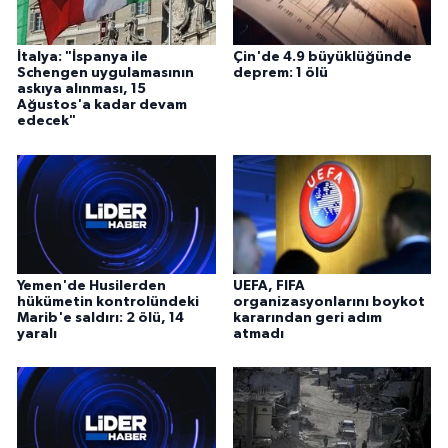
İtalya: "İspanya ile
Çin'de 4.9 büyüklüğünde
Schengen uygulamasının
deprem: 1 ölü
askıya alınması, 15
Ağustos'a kadar devam
edecek"
Yemen'de Husilerden
UEFA, FIFA
hükümetin kontrolündeki
organizasyonlarını boykot
Marib'e saldırı: 2 ölü, 14
kararından geri adım
yaralı
atmadı