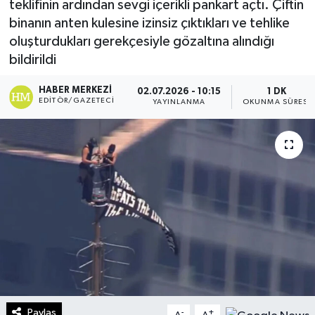
teklifinin ardından sevgi içerikli pankart açtı. Çiftin
binanın anten kulesine izinsiz çıktıkları ve tehlike
Turizm
oluşturdukları gerekçesiyle gözaltına alındığı
bildirildi
Kültür - Sanat
HABER MERKEZI
02.07.2026 - 10:15
1 DK
Lider Haber TV Canlı Yayın izle
EDITÖR/GAZETECI
YAYINLANMA
OKUNMA SÜRESI
Paylaş
-
+