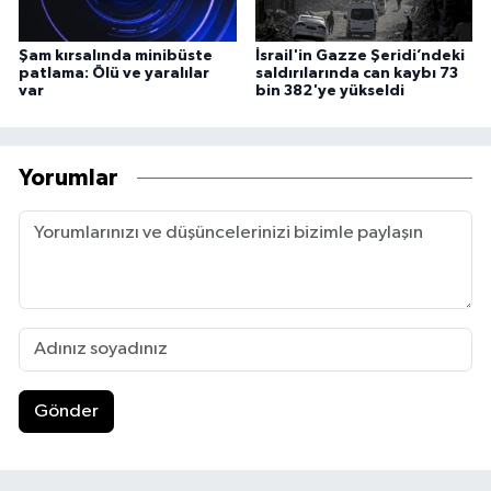
Şam kırsalında minibüste
İsrail'in Gazze Şeridi’ndeki
patlama: Ölü ve yaralılar
saldırılarında can kaybı 73
var
bin 382'ye yükseldi
Yorumlar
Gönder