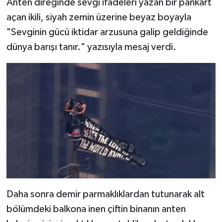
Anten direğinde sevgi ifadeleri yazan bir pankart
açan ikili, siyah zemin üzerine beyaz boyayla
"Sevginin gücü iktidar arzusuna galip geldiğinde
dünya barışı tanır." yazısıyla mesaj verdi.
Daha sonra demir parmaklıklardan tutunarak alt
bölümdeki balkona inen çiftin binanın anten