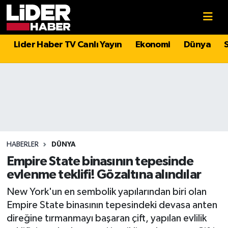
Gündem
Nöbetçi Eczaneler
Lider Haber TV Canlı Yayın
Ekonomi
Dünya
Politika
Hava Durumu
Asayiş
İstanbul Namaz Vakitleri
Dünya
Trafik Durumu
Magazin
Süper Lig Puan Durumu ve Fikstür
HABERLER
DÜNYA
Empire State binasının tepesinde
Spor
Tüm Manşetler
evlenme teklifi! Gözaltına alındılar
New York'un en sembolik yapılarından biri olan
Sağlık
Son Dakika Haberleri
Empire State binasının tepesindeki devasa anten
direğine tırmanmayı başaran çift, yapılan evlilik
Teknoloji
Haber Arşivi