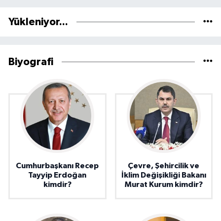
Yükleniyor...
Biyografi
Cumhurbaşkanı Recep
Çevre, Şehircilik ve
Tayyip Erdoğan
İklim Değişikliği Bakanı
kimdir?
Murat Kurum kimdir?