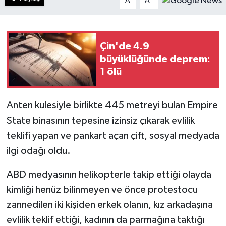
A
A
Çin'de 4.9
büyüklüğünde deprem:
1 ölü
Anten kulesiyle birlikte 445 metreyi bulan Empire
State binasının tepesine izinsiz çıkarak evlilik
teklifi yapan ve pankart açan çift, sosyal medyada
ilgi odağı oldu.
ABD medyasının helikopterle takip ettiği olayda
kimliği henüz bilinmeyen ve önce protestocu
zannedilen iki kişiden erkek olanın, kız arkadaşına
evlilik teklif ettiği, kadının da parmağına taktığı