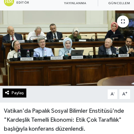
EDITÖR
YAYINLANMA
GÜNCELLEME
Turizm
Kültür - Sanat
Lider Haber TV Canlı Yayın izle
Paylaş
-
+
A
A
Vatikan'da Papalık Sosyal Bilimler Enstitüsü'nde
"Kardeşlik Temelli Ekonomi: Etik Çok Taraflılık"
başlığıyla konferans düzenlendi.