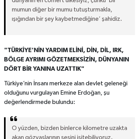
dünyanın en cömert ülkesiyiz, çünkü ‘bir
mumun diğer bir mumu tutuşturmakla,
ışığından bir şey kaybetmediğine’ şahidiz.
"TÜRKİYE'NİN YARDIM ELİNİ, DİN, DİL, IRK,
BÖLGE AYRIMI GÖZETMEKSİZİN, DÜNYANIN
DÖRT BİR YANINA UZATTIK"
Türkiye’nin İnsanı merkeze alan devlet geleneği
olduğunu vurgulayan Emine Erdoğan, şu
değerlendirmede bulundu:
O yüzden, bizden binlerce kilometre uzakta
akan gözyaşlarının sesini işitebiliyoruz.