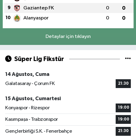
9
Gaziantep FK
0
0
10
Alanyaspor
0
0
Detaylar için tıklayın
Süper Lig Fikstür
14 Ağustos, Cuma
Galatasaray - Çorum FK
21:30
15 Ağustos, Cumartesi
Konyaspor - Rizespor
19:00
Kasımpaşa - Trabzonspor
19:00
Gençlerbirliği S.K. - Fenerbahçe
21:30