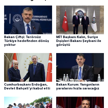
Bakan Çiftçi: Terörsüz
MİT Başkanı Kalın, Suriye
Türkiye hedefinden dönüş
Dışişleri Bakanı Şeybani ile
yoktur
görüştü
Cumhurbaşkanı Erdoğan,
Bakan Kurum: Yangınların
Devlet Bahçeli'yi kabul etti
yaralarını hızla saracağız