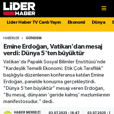
Gündem
Nöbetçi Eczaneler
Lider Haber TV Canlı Yayın
Ekonomi
Dünya
Politika
Hava Durumu
HABERLER
GÜNDEM
Asayiş
İstanbul Namaz Vakitleri
Emine Erdoğan, Vatikan'dan mesaj
verdi: Dünya 5'ten büyüktür
Dünya
Trafik Durumu
Vatikan'da Papalık Sosyal Bilimler Enstitüsü'nde
"Kardeşlik Temelli Ekonomi: Etik Çok Taraflılık"
Magazin
Süper Lig Puan Durumu ve Fikstür
başlığıyla düzenlenen konferansa katılan Emine
Erdoğan, panelde konuşma gerçekleştirdi.
Spor
Tüm Manşetler
"Dünya 5'ten büyüktür" mesajı veren Erdoğan,
"Bu mesaj, dünyanın ‘geride kalmış' mazlumlarının
Sağlık
Son Dakika Haberleri
manifestosudur." dedi.
Teknoloji
Haber Arşivi
HABER MERKEZI
03.07.2025 - 16:47
03.07.2025 - 17