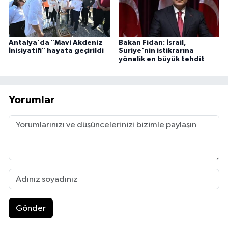
Antalya'da "Mavi Akdeniz
Bakan Fidan: İsrail,
İnisiyatifi" hayata geçirildi
Suriye'nin istikrarına
yönelik en büyük tehdit
Yorumlar
Gönder