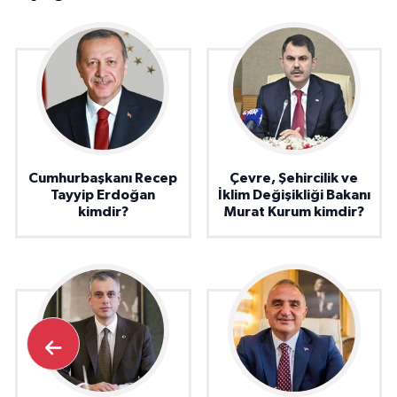
Cumhurbaşkanı Recep
Çevre, Şehircilik ve
Tayyip Erdoğan
İklim Değişikliği Bakanı
kimdir?
Murat Kurum kimdir?