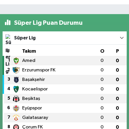
Süper Lig Puan Durumu
Süper Lig
#
Takım
O
P
1
Amed
0
0
2
Erzurumspor FK
0
0
3
Başakşehir
0
0
4
Kocaelispor
0
0
5
Beşiktaş
0
0
6
Eyüpspor
0
0
7
Galatasaray
0
0
8
Çorum FK
0
0