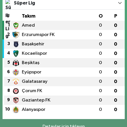
Süper Lig
#
Takım
O
P
1
Amed
0
0
2
Erzurumspor FK
0
0
3
Başakşehir
0
0
4
Kocaelispor
0
0
5
Beşiktaş
0
0
6
Eyüpspor
0
0
7
Galatasaray
0
0
8
Çorum FK
0
0
9
Gaziantep FK
0
0
10
Alanyaspor
0
0
Detaylar için tıklayın