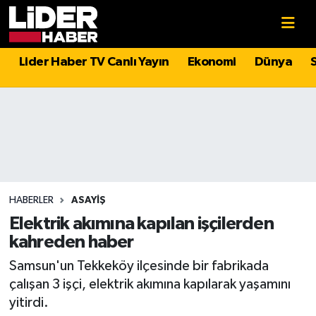
Gündem
Nöbetçi Eczaneler
Lider Haber TV Canlı Yayın
Ekonomi
Dünya
Politika
Hava Durumu
Asayiş
İstanbul Namaz Vakitleri
Dünya
Trafik Durumu
Magazin
Süper Lig Puan Durumu ve Fikstür
HABERLER
ASAYIŞ
Elektrik akımına kapılan işçilerden
Spor
Tüm Manşetler
kahreden haber
Samsun'un Tekkeköy ilçesinde bir fabrikada
Sağlık
Son Dakika Haberleri
çalışan 3 işçi, elektrik akımına kapılarak yaşamını
yitirdi.
Teknoloji
Haber Arşivi