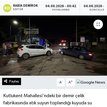
RABIA DEMIROK
04.06.2026 - 00:42
04.06.2026 - 
Turizm
EDITÖR
YAYINLANMA
GÜNCELLEM
Kültür - Sanat
Lider Haber TV Canlı Yayın izle
Paylaş
-
+
A
A
Kutlukent Mahallesi'ndeki bir demir çelik
fabrikasında atık suyun toplandığı kuyuda su