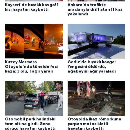
Kayseri'de bıçaklı kavga! 1
Ankara’da trafikte
kişi hayatını kaybetti
araçlarıyla drift atan 11 kişi
yakalandı
Kuzey Marmara
Gediz’de bıçaklı kavga:
Otoyolu'nda tünelde feci
Yengesini öldürdü,
kaza: 3 ölü, 1 ağır yaralı
ağabeyini ağır yaraladı
Otomobil park halindeki
Otoyolda ikaz römorkuna
tırın altına girdi: Genç
çarpan motosikletli
sürücü hayatını kaybetti
hayatını kaybetti