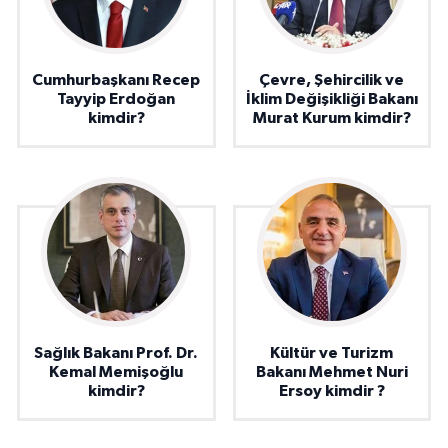
Cumhurbaşkanı Recep
Çevre, Şehircilik ve
Tayyip Erdoğan
İklim Değişikliği Bakanı
kimdir?
Murat Kurum kimdir?
Sağlık Bakanı Prof. Dr.
Kültür ve Turizm
Kemal Memişoğlu
Bakanı Mehmet Nuri
kimdir?
Ersoy kimdir ?