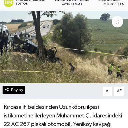
25.06.2025 - 16:33
25.06.2025 - 17
EDITÖR
YAYINLANMA
GÜNCELLEME
Turizm
Kültür - Sanat
Lider Haber TV Canlı Yayın izle
Paylaş
-
+
A
A
Kırcasalih beldesinden Uzunköprü ilçesi
istikametine ilerleyen Muhammet Ç. idaresindeki
22 AC 267 plakalı otomobil, Yeniköy kavşağı