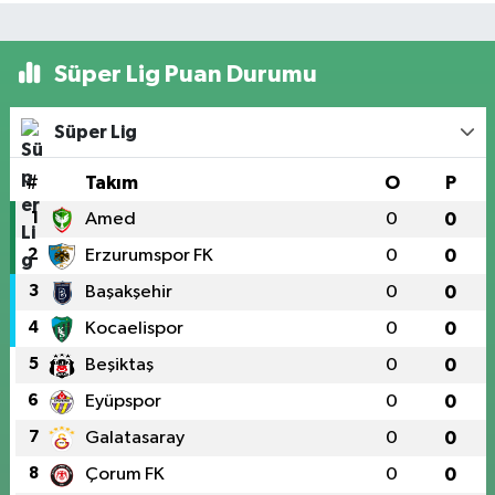
Süper Lig Puan Durumu
Süper Lig
#
Takım
O
P
1
Amed
0
0
2
Erzurumspor FK
0
0
3
Başakşehir
0
0
4
Kocaelispor
0
0
5
Beşiktaş
0
0
6
Eyüpspor
0
0
7
Galatasaray
0
0
8
Çorum FK
0
0