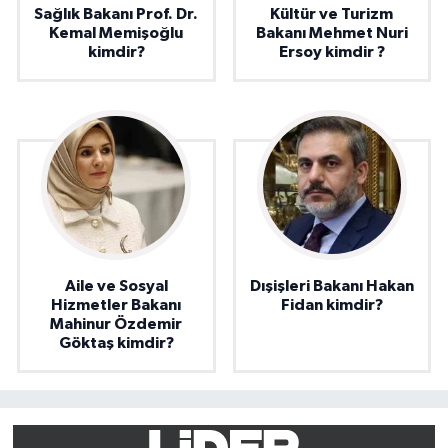
Sağlık Bakanı Prof. Dr.
Kültür ve Turizm
Kemal Memişoğlu
Bakanı Mehmet Nuri
kimdir?
Ersoy kimdir ?
Aile ve Sosyal
Dışişleri Bakanı Hakan
Hizmetler Bakanı
Fidan kimdir?
Mahinur Özdemir
Göktaş kimdir?