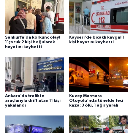
Şanlıurfa’da korkunç olay!
Kayseri'de bıçaklı kavga! 1
1'çocuk 2 kişi boğularak
kişi hayatını kaybetti
hayatını kaybetti
Ankara’da trafikte
Kuzey Marmara
araçlarıyla drift atan 11 kişi
Otoyolu'nda tünelde feci
yakalandı
kaza: 3 ölü, 1 ağır yaralı