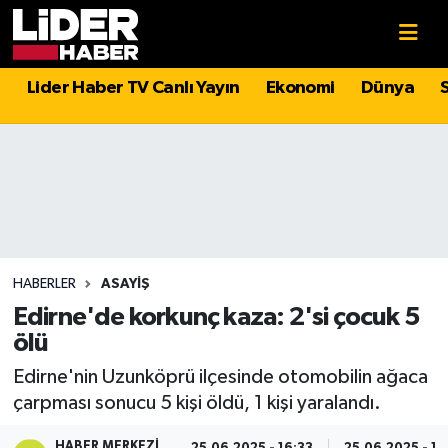
Gündem
Nöbetçi Eczaneler
Lider Haber TV Canlı Yayın
Ekonomi
Dünya
Politika
Hava Durumu
Asayiş
İstanbul Namaz Vakitleri
Dünya
Trafik Durumu
Magazin
Süper Lig Puan Durumu ve Fikstür
HABERLER
ASAYIŞ
Edirne'de korkunç kaza: 2'si çocuk 5
Spor
Tüm Manşetler
ölü
Edirne'nin Uzunköprü ilçesinde otomobilin ağaca
Sağlık
Son Dakika Haberleri
çarpması sonucu 5 kişi öldü, 1 kişi yaralandı.
Teknoloji
Haber Arşivi
HABER MERKEZI