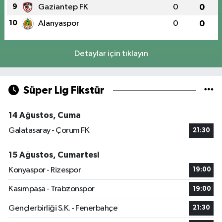
9
Gaziantep FK
0
0
10
Alanyaspor
0
0
Detaylar için tıklayın
Süper Lig Fikstür
14 Ağustos, Cuma
Galatasaray - Çorum FK
21:30
15 Ağustos, Cumartesi
Konyaspor - Rizespor
19:00
Kasımpaşa - Trabzonspor
19:00
Gençlerbirliği S.K. - Fenerbahçe
21:30