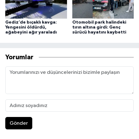
Gediz’de bıçaklı kavga:
Otomobil park halindeki
Yengesini öldürdü,
tırın altına girdi: Genç
ağabeyini ağır yaraladı
sürücü hayatını kaybetti
Yorumlar
Gönder