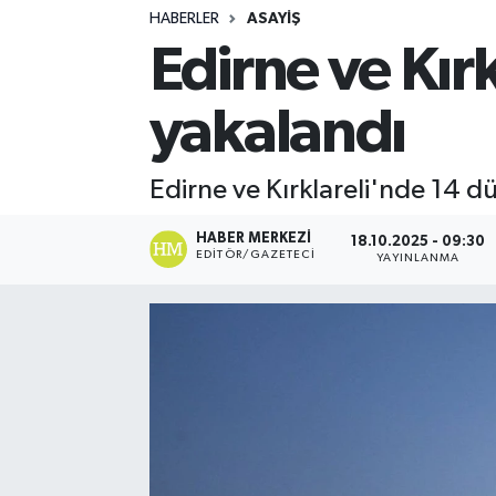
HABERLER
ASAYIŞ
Turizm
Edirne ve Kır
Kültür - Sanat
yakalandı
Lider Haber TV Canlı Yayın izle
Edirne ve Kırklareli'nde 14 
HABER MERKEZI
18.10.2025 - 09:30
EDITÖR/GAZETECI
YAYINLANMA