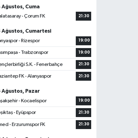
4 Ağustos, Cuma
latasaray - Çorum FK
21:30
5 Ağustos, Cumartesi
nyaspor - Rizespor
19:00
sımpaşa - Trabzonspor
19:00
nçlerbirliği S.K. - Fenerbahçe
21:30
ziantep FK - Alanyaspor
21:30
6 Ağustos, Pazar
şakşehir - Kocaelispor
19:00
şiktaş - Eyüpspor
21:30
ed - Erzurumspor FK
21:30