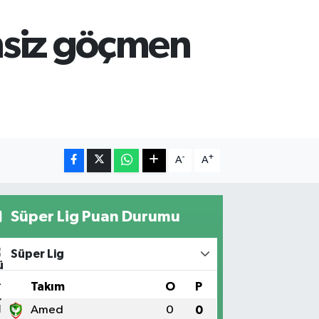
ensiz göçmen
-
+
A
A
Süper Lig Puan Durumu
Süper Lig
#
Takım
O
P
1
Amed
0
0