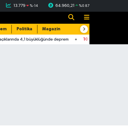
13.779
64.960,21
%
-14
%
0.87
dem
Politika
Magazin
Resmi İlanlar
E-Gazete
ıklarında 4,1 büyüklüğünde deprem
10:56
Yeni Parti Milletveki