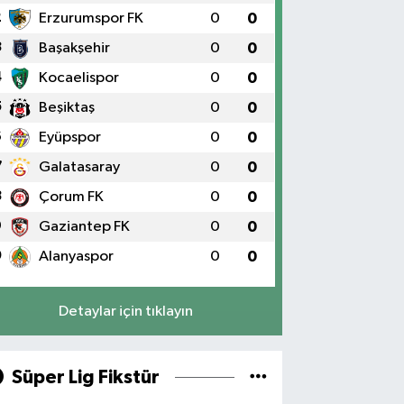
2
Erzurumspor FK
0
0
3
Başakşehir
0
0
4
Kocaelispor
0
0
5
Beşiktaş
0
0
6
Eyüpspor
0
0
7
Galatasaray
0
0
8
Çorum FK
0
0
9
Gaziantep FK
0
0
0
Alanyaspor
0
0
Detaylar için tıklayın
Süper Lig Fikstür