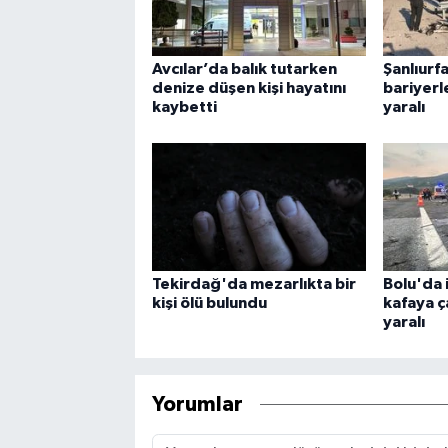
Avcılar’da balık tutarken
Şanlıurf
denize düşen kişi hayatını
bariyerle
kaybetti
yaralı
Tekirdağ'da mezarlıkta bir
Bolu'da 
kişi ölü bulundu
kafaya ça
yaralı
Yorumlar