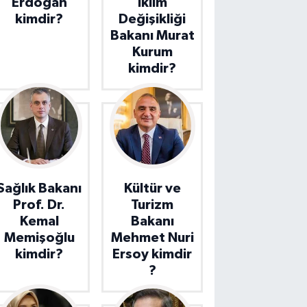
Erdoğan
İklim
kimdir?
Değişikliği
Bakanı Murat
Kurum
kimdir?
Sağlık Bakanı
Kültür ve
Prof. Dr.
Turizm
Kemal
Bakanı
Memişoğlu
Mehmet Nuri
kimdir?
Ersoy kimdir
?