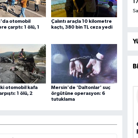
1
Sa
a'da otomobil
Çalıntı araçla 10 kilometre
re çarptı: 1 ölü, 1
kaçtı, 380 bin TL ceza yedi
Y
B
iki otomobil kafa
Mersin'de 'Daltonlar' suç
rpıştı: 1 ölü, 2
örgütüne operasyon: 6
tutuklama