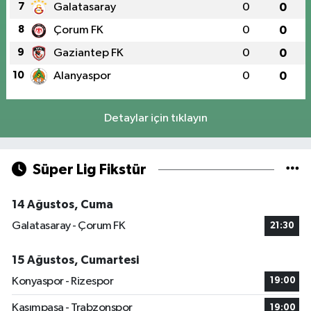
7
Galatasaray
0
0
8
Çorum FK
0
0
9
Gaziantep FK
0
0
10
Alanyaspor
0
0
Detaylar için tıklayın
Süper Lig Fikstür
14 Ağustos, Cuma
Galatasaray - Çorum FK
21:30
15 Ağustos, Cumartesi
Konyaspor - Rizespor
19:00
Kasımpaşa - Trabzonspor
19:00