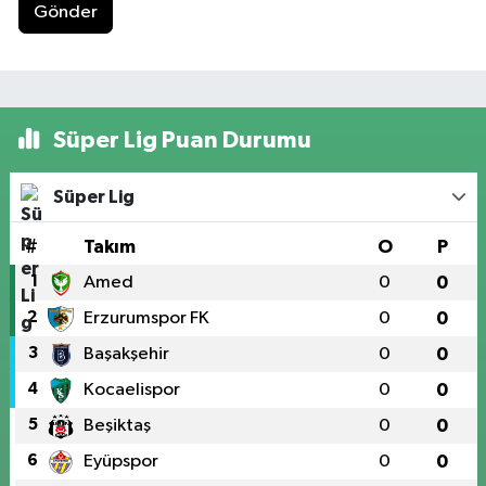
Gönder
Süper Lig Puan Durumu
Süper Lig
#
Takım
O
P
1
Amed
0
0
2
Erzurumspor FK
0
0
3
Başakşehir
0
0
4
Kocaelispor
0
0
5
Beşiktaş
0
0
6
Eyüpspor
0
0