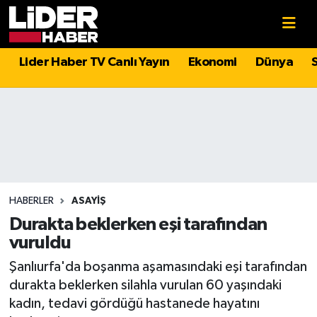
Gündem
Nöbetçi Eczaneler
Lider Haber TV Canlı Yayın
Ekonomi
Dünya
Politika
Hava Durumu
Asayiş
İstanbul Namaz Vakitleri
Dünya
Trafik Durumu
Magazin
Süper Lig Puan Durumu ve Fikstür
HABERLER
ASAYIŞ
Durakta beklerken eşi tarafından
Spor
Tüm Manşetler
vuruldu
Şanlıurfa'da boşanma aşamasındaki eşi tarafından
Sağlık
Son Dakika Haberleri
durakta beklerken silahla vurulan 60 yaşındaki
kadın, tedavi gördüğü hastanede hayatını
Teknoloji
Haber Arşivi