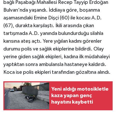
bağlı Paşabağı Mahallesi Recep Tayyip Erdoğan
Bulvarı'nda yaşandı. İddiaya göre, boşanma
aşamasındaki Emine Dişçi (60) ile kocası A.D.
(67), durakta karşılaştı. İkili arasında çıkan
tartışmada A.D. yanında bulundurduğu silahla
karısına ateş açtı. Yere yığılan kadını görenler
durumu polis ve sağlık ekiplerine bildirdi. Olay
yerine giden sağlık ekipleri, kadına ilk müdahaleyi
yaptıktan sonra ambulansla hastaneye kaldırdı.
Koca ise polis ekipleri tarafından gözaltına alındı.
Yeni aldığı motosikletle
kaza yapan genç
hayatını kaybetti