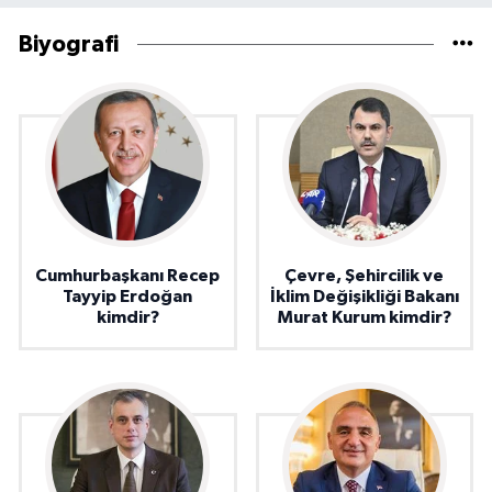
Biyografi
Cumhurbaşkanı Recep
Çevre, Şehircilik ve
Tayyip Erdoğan
İklim Değişikliği Bakanı
kimdir?
Murat Kurum kimdir?