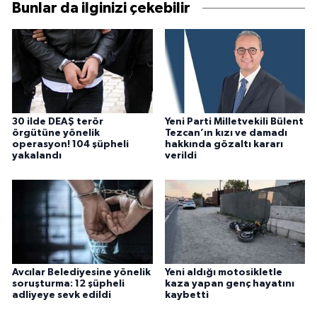
Bunlar da ilginizi çekebilir
30 ilde DEAŞ terör
Yeni Parti Milletvekili Bülent
örgütüne yönelik
Tezcan’ın kızı ve damadı
operasyon! 104 şüpheli
hakkında gözaltı kararı
yakalandı
verildi
Avcılar Belediyesine yönelik
Yeni aldığı motosikletle
soruşturma: 12 şüpheli
kaza yapan genç hayatını
adliyeye sevk edildi
kaybetti