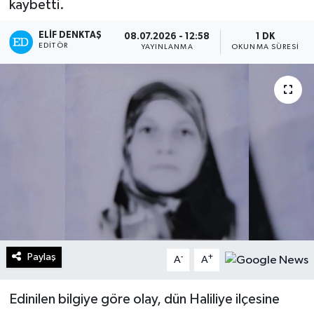
kaybetti.
Turizm
ELIF DENKTAŞ
08.07.2026 - 12:58
1 DK
EDITÖR
YAYINLANMA
OKUNMA SÜRESI
Kültür - Sanat
Lider Haber TV Canlı Yayın izle
Paylaş
-
+
A
A
Edinilen bilgiye göre olay, dün Haliliye ilçesine