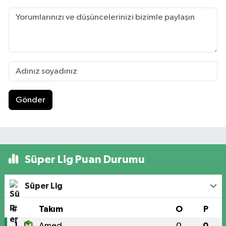
Gönder
Süper Lig Puan Durumu
Süper Lig
#
Takım
O
P
1
Amed
0
0