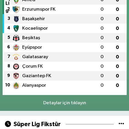
2
Erzurumspor FK
0
0
3
Başakşehir
0
0
4
Kocaelispor
0
0
5
Beşiktaş
0
0
6
Eyüpspor
0
0
7
Galatasaray
0
0
8
Çorum FK
0
0
9
Gaziantep FK
0
0
10
Alanyaspor
0
0
Detaylar için tıklayın
Süper Lig Fikstür