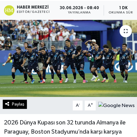
HABER MERKEZI
30.06.2026 - 08:40
1 DK
Turizm
EDITÖR/GAZETECI
YAYINLANMA
OKUNMA SÜRES
Kültür - Sanat
Lider Haber TV Canlı Yayın izle
Paylaş
-
+
A
A
2026 Dünya Kupası son 32 turunda Almanya ile
Paraguay, Boston Stadyumu’nda karşı karşıya