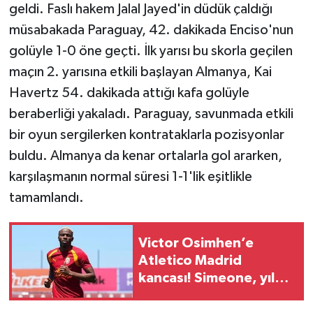
geldi. Faslı hakem Jalal Jayed'in düdük çaldığı
müsabakada Paraguay, 42. dakikada Enciso'nun
golüyle 1-0 öne geçti. İlk yarısı bu skorla geçilen
maçın 2. yarısına etkili başlayan Almanya, Kai
Havertz 54. dakikada attığı kafa golüyle
beraberliği yakaladı. Paraguay, savunmada etkili
bir oyun sergilerken kontrataklarla pozisyonlar
buldu. Almanya da kenar ortalarla gol ararken,
karşılaşmanın normal süresi 1-1'lik eşitlikle
tamamlandı.
Victor Osimhen’e
Atletico Madrid
kancası! Simeone, yıldız
golcüyü istiyor