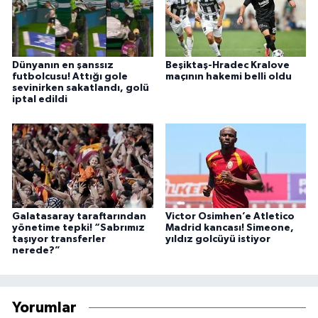
Dünyanın en şanssız
Beşiktaş-Hradec Kralove
futbolcusu! Attığı gole
maçının hakemi belli oldu
sevinirken sakatlandı, golü
iptal edildi
Galatasaray taraftarından
Victor Osimhen’e Atletico
yönetime tepki! “Sabrımız
Madrid kancası! Simeone,
taşıyor transferler
yıldız golcüyü istiyor
nerede?”
Yorumlar