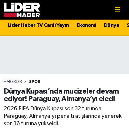
Gündem
Nöbetçi Eczaneler
Lider Haber TV Canlı Yayın
Ekonomi
Dünya
Politika
Hava Durumu
Asayiş
İstanbul Namaz Vakitleri
Dünya
Trafik Durumu
Magazin
Süper Lig Puan Durumu ve Fikstür
HABERLER
SPOR
Dünya Kupası’nda mucizeler devam
Spor
Tüm Manşetler
ediyor! Paraguay, Almanya’yı eledi
2026 FIFA Dünya Kupası son 32 turunda
Sağlık
Son Dakika Haberleri
Paraguay, Almanya'yı penaltı atışlarında yenerek
son 16 turuna yükseldi.
Teknoloji
Haber Arşivi