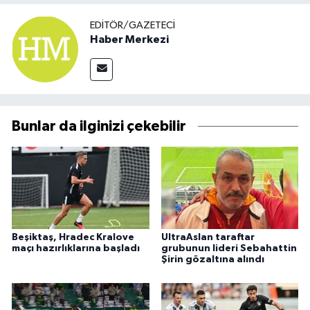
EDITÖR/GAZETECI
Haber Merkezi
Bunlar da ilginizi çekebilir
Beşiktaş, Hradec Kralove
UltraAslan taraftar
maçı hazırlıklarına başladı
grubunun lideri Sebahattin
Şirin gözaltına alındı