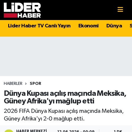
Gündem
Nöbetçi Eczaneler
Lider Haber TV Canlı Yayın
Ekonomi
Dünya
Politika
Hava Durumu
Asayiş
İstanbul Namaz Vakitleri
Dünya
Trafik Durumu
Magazin
Süper Lig Puan Durumu ve Fikstür
HABERLER
SPOR
Dünya Kupası açılış maçında Meksika,
Spor
Tüm Manşetler
Güney Afrika'yı mağlup etti
2026 FIFA Dünya Kupası açılış maçında Meksika,
Sağlık
Son Dakika Haberleri
Güney Afrika'yı 2-0 mağlup etti.
Teknoloji
Haber Arşivi
HABER MERKEZI