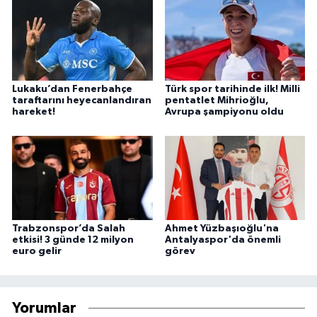
Lukaku’dan Fenerbahçe
Türk spor tarihinde ilk! Milli
taraftarını heyecanlandıran
pentatlet Mihrioğlu,
hareket!
Avrupa şampiyonu oldu
Trabzonspor’da Salah
Ahmet Yüzbaşıoğlu'na
etkisi! 3 günde 12 milyon
Antalyaspor'da önemli
euro gelir
görev
Yorumlar