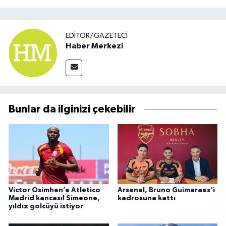
EDITÖR/GAZETECI
Haber Merkezi
Bunlar da ilginizi çekebilir
Victor Osimhen’e Atletico
Arsenal, Bruno Guimaraes'i
Madrid kancası! Simeone,
kadrosuna kattı
yıldız golcüyü istiyor