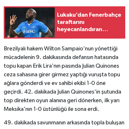
Lukaku’dan Fenerbahçe
taraftarını
heyecanlandıran
hareket!
Brezilyalı hakem Wilton Sampaio'nun yönettiği
mücadelenin 9. dakikasında defansın hatasında
topu kapan Erik Lira'nın pasında Julian Quinones
ceza sahasına girer girmez yaptığı vuruşta topu
ağlara gönderdi ve ev sahibi ekibi 1-0 öne
geçirdi. 42. dakikada Julian Quinones'in şutunda
top direkten oyun alanına geri dönerken, ilk yarı
Meksika'nın 1-0 üstünlüğü ile sona erdi.
49. dakikada savunmanın arkasında topla buluşan