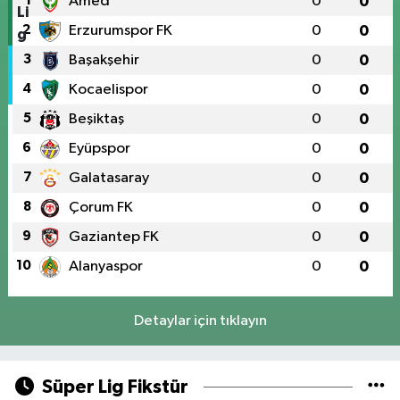
1
Amed
0
0
2
Erzurumspor FK
0
0
3
Başakşehir
0
0
4
Kocaelispor
0
0
5
Beşiktaş
0
0
6
Eyüpspor
0
0
7
Galatasaray
0
0
8
Çorum FK
0
0
9
Gaziantep FK
0
0
10
Alanyaspor
0
0
Detaylar için tıklayın
Süper Lig Fikstür