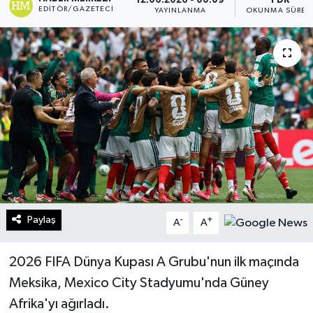
12.06.2026 - 00:09
1 DK
EDITÖR/GAZETECI
YAYINLANMA
OKUNMA SÜRES
Turizm
Kültür - Sanat
Lider Haber TV Canlı Yayın izle
Paylaş
-
+
A
A
2026 FIFA Dünya Kupası A Grubu'nun ilk maçında
Meksika, Mexico City Stadyumu'nda Güney
Afrika'yı ağırladı.