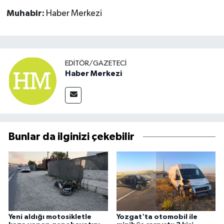
Muhabir:
Haber Merkezi
EDITÖR/GAZETECI
Haber Merkezi
Bunlar da ilginizi çekebilir
Yeni aldığı motosikletle
Yozgat'ta otomobil ile