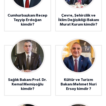
Cumhurbaşkanı Recep
Çevre, Şehircilik ve
Tayyip Erdoğan
İklim Değişikliği Bakanı
kimdir?
Murat Kurum kimdir?
Sağlık Bakanı Prof. Dr.
Kültür ve Turizm
Kemal Memişoğlu
Bakanı Mehmet Nuri
kimdir?
Ersoy kimdir ?