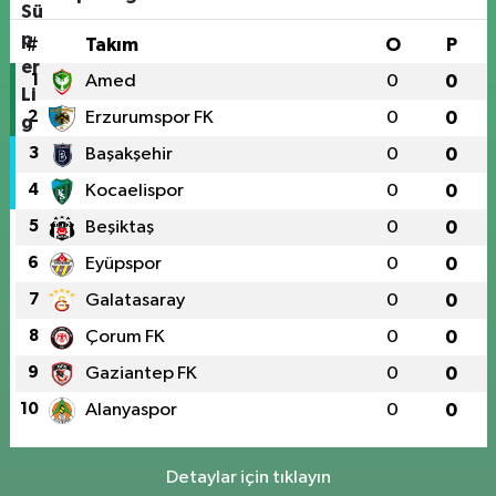
#
Takım
O
P
1
Amed
0
0
2
Erzurumspor FK
0
0
3
Başakşehir
0
0
4
Kocaelispor
0
0
5
Beşiktaş
0
0
6
Eyüpspor
0
0
7
Galatasaray
0
0
8
Çorum FK
0
0
9
Gaziantep FK
0
0
10
Alanyaspor
0
0
Detaylar için tıklayın