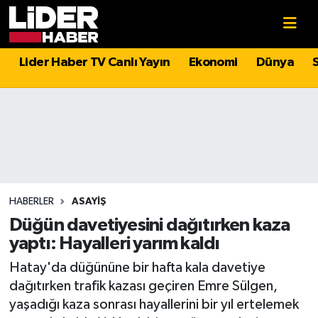
Gündem
Nöbetçi Eczaneler
Lider Haber TV Canlı Yayın
Ekonomi
Dünya
Politika
Hava Durumu
Asayiş
İstanbul Namaz Vakitleri
Dünya
Trafik Durumu
Magazin
Süper Lig Puan Durumu ve Fikstür
HABERLER
ASAYIŞ
Düğün davetiyesini dağıtırken kaza
Spor
Tüm Manşetler
yaptı: Hayalleri yarım kaldı
Hatay'da düğününe bir hafta kala davetiye
Sağlık
Son Dakika Haberleri
dağıtırken trafik kazası geçiren Emre Sülgen,
yaşadığı kaza sonrası hayallerini bir yıl ertelemek
Teknoloji
Haber Arşivi