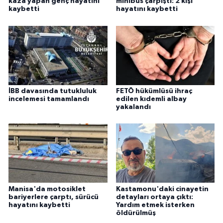
kaza yapan genç hayatını
minibüs çarpıştı: 2 kişi
kaybetti
hayatını kaybetti
İBB davasında tutukluluk
FETÖ hükümlüsü ihraç
incelemesi tamamlandı
edilen kıdemli albay
yakalandı
Manisa'da motosiklet
Kastamonu'daki cinayetin
bariyerlere çarptı, sürücü
detayları ortaya çıktı:
hayatını kaybetti
Yardım etmek isterken
öldürülmüş