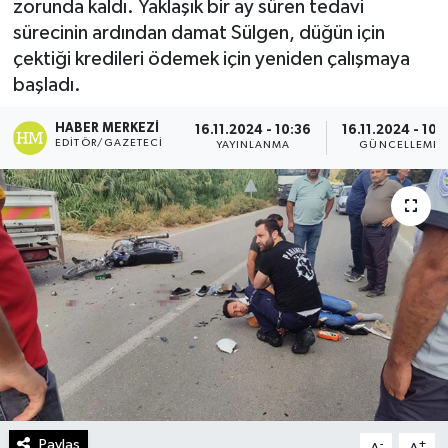
zorunda kaldı. Yaklaşık bir ay süren tedavi
sürecinin ardından damat Sülgen, düğün için
Turizm
çektiği kredileri ödemek için yeniden çalışmaya
başladı.
Kültür - Sanat
HABER MERKEZI
16.11.2024 - 10:36
16.11.2024 - 10:
Lider Haber TV Canlı Yayın izle
EDITÖR/GAZETECI
YAYINLANMA
GÜNCELLEME
Paylaş
-
+