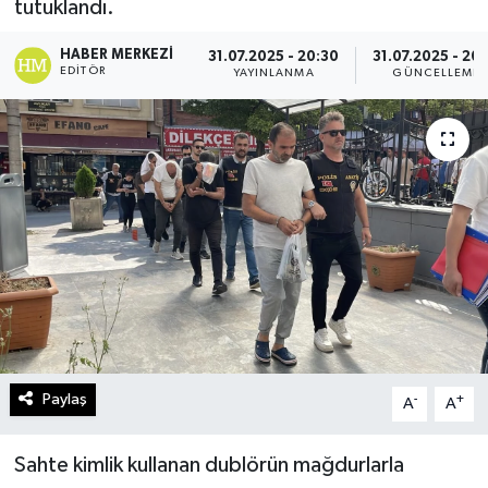
tutuklandı.
Turizm
HABER MERKEZI
31.07.2025 - 20:30
31.07.2025 - 20:
EDITÖR
YAYINLANMA
GÜNCELLEME
Kültür - Sanat
Lider Haber TV Canlı Yayın izle
Paylaş
-
+
A
A
Sahte kimlik kullanan dublörün mağdurlarla