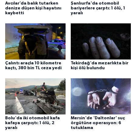
Avcılar’da balık tutarken
Şanlıurfa'da otomobil
denize düşen kişi hayatını
bariyerlere çarptı: 1 ölü, 1
kaybetti
yaralı
Çalıntı araçla 10 kilometre
Tekirdağ'da mezarlıkta bir
kaçtı, 380 bin TL ceza yedi
kişi ölü bulundu
Bolu'da iki otomobil kafa
Mersin'de 'Daltonlar' suç
kafaya çarpıştı: 1 ölü, 2
örgütüne operasyon: 6
yaralı
tutuklama