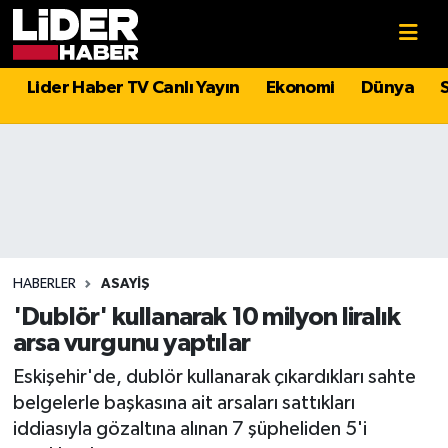
Gündem
Nöbetçi Eczaneler
Lider Haber TV Canlı Yayın
Ekonomi
Dünya
Politika
Hava Durumu
Asayiş
İstanbul Namaz Vakitleri
Dünya
Trafik Durumu
Magazin
Süper Lig Puan Durumu ve Fikstür
HABERLER
ASAYIŞ
'Dublör' kullanarak 10 milyon liralık
Spor
Tüm Manşetler
arsa vurgunu yaptılar
Eskişehir'de, dublör kullanarak çıkardıkları sahte
Sağlık
Son Dakika Haberleri
belgelerle başkasına ait arsaları sattıkları
iddiasıyla gözaltına alınan 7 şüpheliden 5'i
Teknoloji
Haber Arşivi