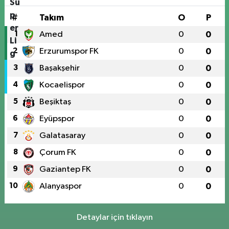
#
Takım
O
P
1
Amed
0
0
2
Erzurumspor FK
0
0
3
Başakşehir
0
0
4
Kocaelispor
0
0
5
Beşiktaş
0
0
6
Eyüpspor
0
0
7
Galatasaray
0
0
8
Çorum FK
0
0
9
Gaziantep FK
0
0
10
Alanyaspor
0
0
Detaylar için tıklayın