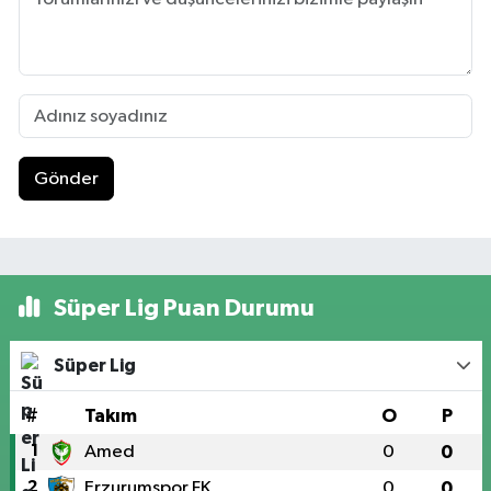
Gönder
Süper Lig Puan Durumu
Süper Lig
#
Takım
O
P
1
Amed
0
0
2
Erzurumspor FK
0
0