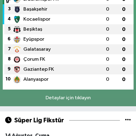
3
Başakşehir
0
0
4
Kocaelispor
0
0
5
Beşiktaş
0
0
6
Eyüpspor
0
0
7
Galatasaray
0
0
8
Çorum FK
0
0
9
Gaziantep FK
0
0
10
Alanyaspor
0
0
Detaylar için tıklayın
Süper Lig Fikstür
14 Ağustos, Cuma