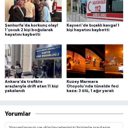
Şanlıurfa’da korkunç olay!
Kayseri'de bıçaklı kavga! 1
1'çocuk 2 kişi boğularak
kişi hayatını kaybetti
hayatını kaybetti
Ankara’da trafikte
Kuzey Marmara
araçlarıyla drift atan 11 kişi
Otoyolu'nda tünelde feci
yakalandı
kaza: 3 ölü, 1 ağır yaralı
Yorumlar