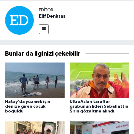
EDITÖR
Elif Denktaş
Bunlar da ilginizi çekebilir
Hatay’da yüzmek için
UltraAslan taraftar
denize giren çocuk
grubunun lideri Sebahattin
boğuldu
Şirin gözaltına alındı