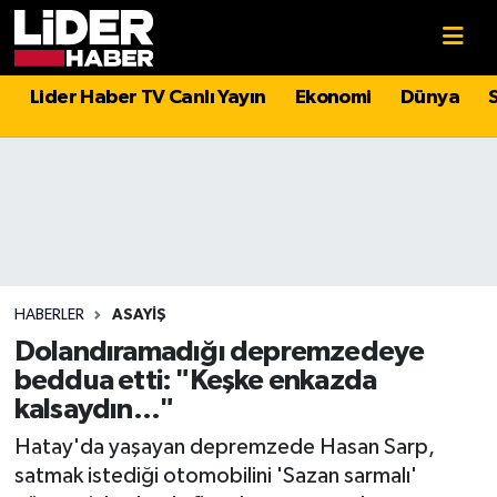
Gündem
Nöbetçi Eczaneler
Lider Haber TV Canlı Yayın
Ekonomi
Dünya
Politika
Hava Durumu
Asayiş
İstanbul Namaz Vakitleri
Dünya
Trafik Durumu
Magazin
Süper Lig Puan Durumu ve Fikstür
HABERLER
ASAYIŞ
Dolandıramadığı depremzedeye
Spor
Tüm Manşetler
beddua etti: "Keşke enkazda
kalsaydın..."
Sağlık
Son Dakika Haberleri
Hatay'da yaşayan depremzede Hasan Sarp,
satmak istediği otomobilini 'Sazan sarmalı'
Teknoloji
Haber Arşivi