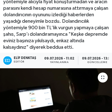
yöntemiyle alıcıyla fiyat konuşturmadan ve aracın
parasını kendi hesap numarasına attırmaya çalışan
Turizm
dolandırıcının oyununu izlediği haberlerden
yaşadığı deneyimle bozdu. Dolandırıcılık
Kültür - Sanat
yöntemiyle 900 bin TL’lik vurgun yapmaya çalışan
şahıs, Sarp’ı dolandıramayınca "Keşke depremde
Lider Haber TV Canlı Yayın izle
eviniz başınıza yıkılsaydı, enkaz altında
kalsaydınız" diyerek beddua etti.
ELIF DENKTAŞ
09.07.2026 - 11:02
09.07.2026 - 13:5
EDITÖR
YAYINLANMA
GÜNCELLEME