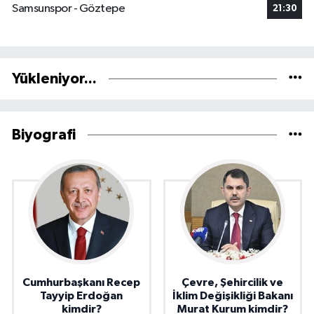
Samsunspor - Göztepe
21:30
Yükleniyor...
Biyografi
Cumhurbaşkanı Recep
Çevre, Şehircilik ve
Tayyip Erdoğan
İklim Değişikliği Bakanı
kimdir?
Murat Kurum kimdir?