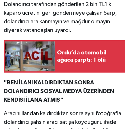
Dolandırıcı tarafından gönderilen 2 bin TL’lik
kaparo ücretini geri göndermeye çalışan Sarp,
dolandırıcılara kanmayın ve mağdur olmayın
diyerek vatandaşları uyardı.
Ordu’da otomobil
ağaca çarptı: 1 ölü
"BEN İLANI KALDIRDIKTAN SONRA
DOLANDIRICI SOSYAL MEDYA ÜZERİNDEN
KENDİSİ İLANA ATMIŞ"
Aracını ilandan kaldırdıktan sonra aynı fotoğrafla
dolandırıcı şahsın aracı satışa koyduğunu ifade