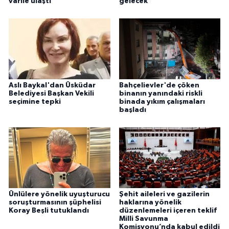
varile ulaştı
gelecek
Aslı Baykal'dan Üsküdar
Bahçelievler'de çöken
Belediyesi Başkan Vekili
binanın yanındaki riskli
seçimine tepki
binada yıkım çalışmaları
başladı
Ünlülere yönelik uyuşturucu
Şehit aileleri ve gazilerin
soruşturmasının şüphelisi
haklarına yönelik
Koray Beşli tutuklandı
düzenlemeleri içeren teklif
Milli Savunma
Komisyonu’nda kabul edildi