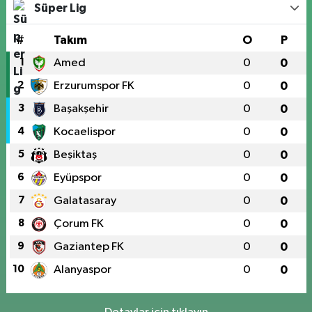
Süper Lig
#
Takım
O
P
1
Amed
0
0
2
Erzurumspor FK
0
0
3
Başakşehir
0
0
4
Kocaelispor
0
0
5
Beşiktaş
0
0
6
Eyüpspor
0
0
7
Galatasaray
0
0
8
Çorum FK
0
0
9
Gaziantep FK
0
0
10
Alanyaspor
0
0