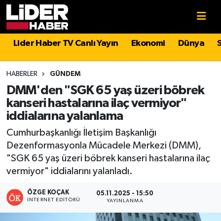
Gündem
Nöbetçi Eczaneler
Lider Haber TV Canlı Yayın
Ekonomi
Dünya
Politika
Hava Durumu
HABERLER
GÜNDEM
Asayiş
İstanbul Namaz Vakitleri
DMM'den "SGK 65 yaş üzeri böbrek
kanseri hastalarına ilaç vermiyor"
Dünya
Trafik Durumu
iddialarına yalanlama
Cumhurbaşkanlığı İletişim Başkanlığı
Magazin
Süper Lig Puan Durumu ve Fikstür
Dezenformasyonla Mücadele Merkezi (DMM),
"SGK 65 yaş üzeri böbrek kanseri hastalarına ilaç
Spor
Tüm Manşetler
vermiyor" iddialarını yalanladı.
Sağlık
Son Dakika Haberleri
ÖZGE KOÇAK
05.11.2025 - 15:50
İNTERNET EDITÖRÜ
YAYINLANMA
Teknoloji
Haber Arşivi