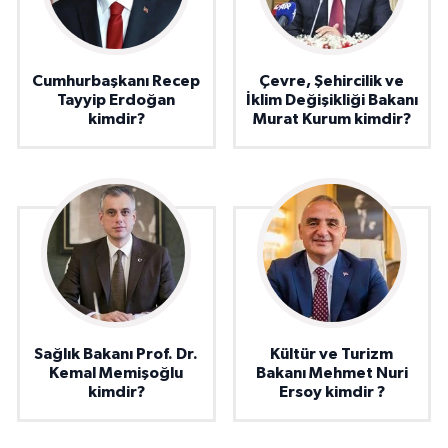
Cumhurbaşkanı Recep
Çevre, Şehircilik ve
Tayyip Erdoğan
İklim Değişikliği Bakanı
kimdir?
Murat Kurum kimdir?
Sağlık Bakanı Prof. Dr.
Kültür ve Turizm
Kemal Memişoğlu
Bakanı Mehmet Nuri
kimdir?
Ersoy kimdir ?