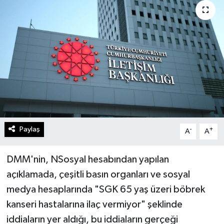
Turizm
Kültür - Sanat
Lider Haber TV Canlı Yayın izle
Paylaş
-
+
A
A
DMM'nin, NSosyal hesabından yapılan
açıklamada, çeşitli basın organları ve sosyal
medya hesaplarında "SGK 65 yaş üzeri böbrek
kanseri hastalarına ilaç vermiyor" şeklinde
iddiaların yer aldığı, bu iddiaların gerçeği