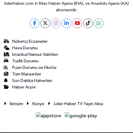
liderhaber.com.tr İhlas Haber Ajansı (İHA), ve Anadolu Ajansı (AA)
abonesidir.
Nöbetçi Eczaneler
Hava Durumu
İstanbul Namaz Vakitleri
Trafik Durumu
Puan Durumu ve Fikstür
Tüm Manşetler
Son Dakika Haberleri
Haber Arşivi
İletişim
Künye
Lider Haber TV Yayın Akışı