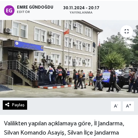
EMRE GÜNDOĞDU
30.11.2024 - 20:17
Turizm
EDITÖR
YAYINLANMA
Kültür - Sanat
Lider Haber TV Canlı Yayın izle
Paylaş
-
+
A
A
Valilikten yapılan açıklamaya göre, İl Jandarma,
Silvan Komando Asayiş, Silvan İlçe Jandarma