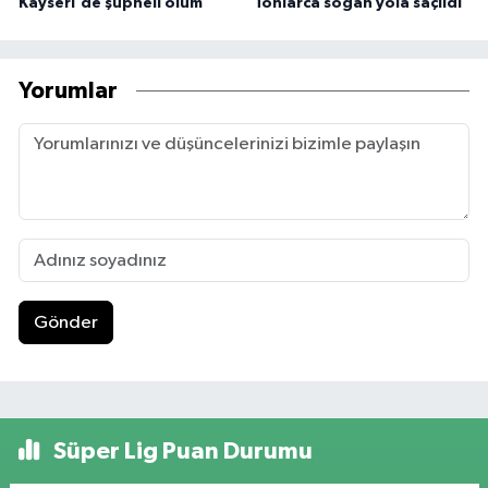
Kayseri'de şüpheli ölüm
Tonlarca soğan yola saçıldı
Yorumlar
Gönder
Süper Lig Puan Durumu