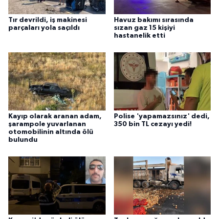
Tır devrildi, iş makinesi
Havuz bakımı sırasında
parçaları yola saçıldı
sızan gaz 15 kişiyi
hastanelik etti
Kayıp olarak aranan adam,
Polise 'yapamazsınız' dedi,
şarampole yuvarlanan
350 bin TL cezayı yedi!
otomobilinin altında ölü
bulundu