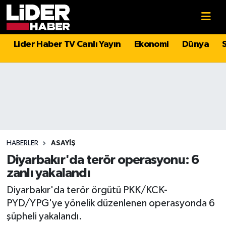
Gündem
Nöbetçi Eczaneler
Lider Haber TV Canlı Yayın
Ekonomi
Dünya
Politika
Hava Durumu
Asayiş
İstanbul Namaz Vakitleri
Dünya
Trafik Durumu
Magazin
Süper Lig Puan Durumu ve Fikstür
HABERLER
ASAYIŞ
Diyarbakır'da terör operasyonu: 6
Spor
Tüm Manşetler
zanlı yakalandı
Diyarbakır'da terör örgütü PKK/KCK-
Sağlık
Son Dakika Haberleri
PYD/YPG'ye yönelik düzenlenen operasyonda 6
şüpheli yakalandı.
Teknoloji
Haber Arşivi