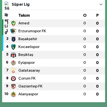
Süper Lig
#
Takım
O
P
1
Amed
0
0
2
Erzurumspor FK
0
0
3
Başakşehir
0
0
4
Kocaelispor
0
0
5
Beşiktaş
0
0
6
Eyüpspor
0
0
7
Galatasaray
0
0
8
Çorum FK
0
0
9
Gaziantep FK
0
0
10
Alanyaspor
0
0