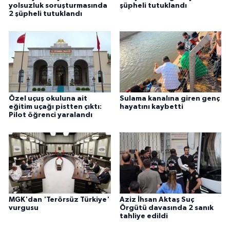
yolsuzluk soruşturmasında
şüpheli tutuklandı
2 şüpheli tutuklandı
Özel uçuş okuluna ait
Sulama kanalına giren genç
eğitim uçağı pistten çıktı:
hayatını kaybetti
Pilot öğrenci yaralandı
MGK'dan 'Terörsüz Türkiye'
Aziz İhsan Aktaş Suç
vurgusu
Örgütü davasında 2 sanık
tahliye edildi