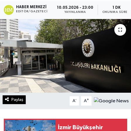
HABER MERKEZI
10.05.2026 - 23:00
1 DK
Turizm
EDITÖR/GAZETECI
YAYINLANMA
OKUNMA SÜRESI
Kültür - Sanat
Lider Haber TV Canlı Yayın izle
Paylaş
-
+
A
A
İzmir Büyükşehir