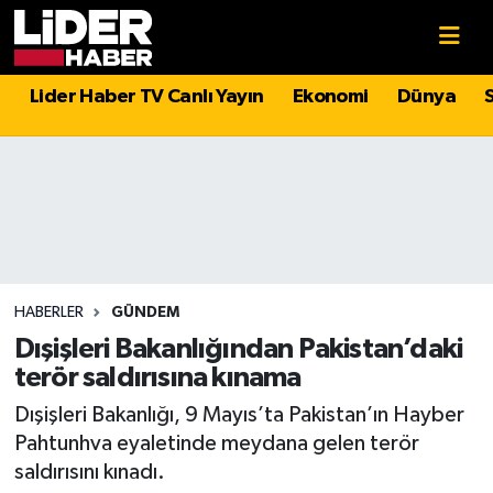
Gündem
Nöbetçi Eczaneler
Lider Haber TV Canlı Yayın
Ekonomi
Dünya
Politika
Hava Durumu
Asayiş
İstanbul Namaz Vakitleri
Dünya
Trafik Durumu
Magazin
Süper Lig Puan Durumu ve Fikstür
HABERLER
GÜNDEM
Dışişleri Bakanlığından Pakistan’daki
Spor
Tüm Manşetler
terör saldırısına kınama
Dışişleri Bakanlığı, 9 Mayıs’ta Pakistan’ın Hayber
Sağlık
Son Dakika Haberleri
Pahtunhva eyaletinde meydana gelen terör
saldırısını kınadı.
Teknoloji
Haber Arşivi