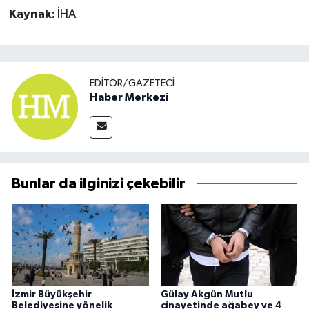
Kaynak:
İHA
EDITÖR/GAZETECI
Haber Merkezi
Bunlar da ilginizi çekebilir
İzmir Büyükşehir
Gülay Akgün Mutlu
Belediyesine yönelik
cinayetinde ağabey ve 4