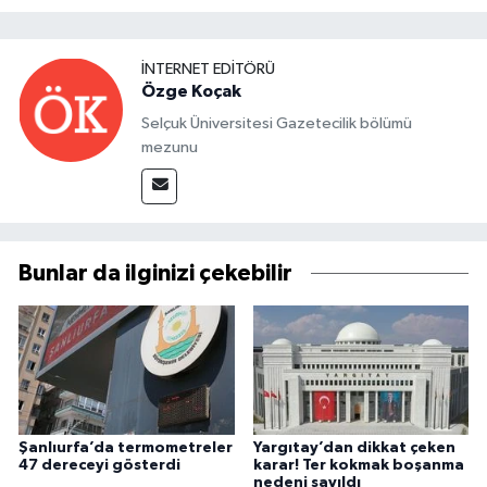
İNTERNET EDITÖRÜ
Özge Koçak
Selçuk Üniversitesi Gazetecilik bölümü
mezunu
Bunlar da ilginizi çekebilir
Şanlıurfa’da termometreler
Yargıtay’dan dikkat çeken
47 dereceyi gösterdi
karar! Ter kokmak boşanma
nedeni sayıldı