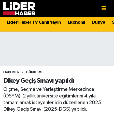
Gündem
Nöbetçi Eczaneler
Lider Haber TV Canlı Yayın
Ekonomi
Dünya
Politika
Hava Durumu
Asayiş
İstanbul Namaz Vakitleri
Dünya
Trafik Durumu
Magazin
Süper Lig Puan Durumu ve Fikstür
HABERLER
GÜNDEM
Dikey Geçiş Sınavı yapıldı
Spor
Tüm Manşetler
Ölçme, Seçme ve Yerleştirme Merkezince
(ÖSYM), 2 yıllık üniversite eğitimlerini 4 yıla
Sağlık
Son Dakika Haberleri
tamamlamak isteyenler için düzenlenen 2025
Dikey Geçiş Sınavı (2025-DGS) yapıldı.
Teknoloji
Haber Arşivi