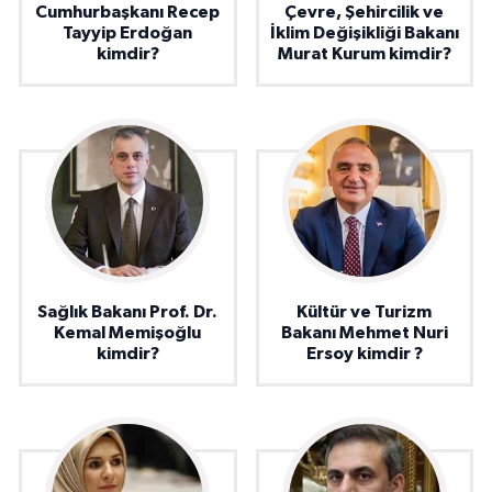
Cumhurbaşkanı Recep
Çevre, Şehircilik ve
Tayyip Erdoğan
İklim Değişikliği Bakanı
kimdir?
Murat Kurum kimdir?
Sağlık Bakanı Prof. Dr.
Kültür ve Turizm
Kemal Memişoğlu
Bakanı Mehmet Nuri
kimdir?
Ersoy kimdir ?