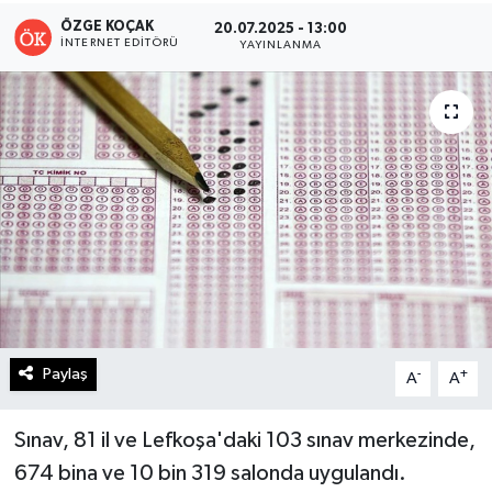
ÖZGE KOÇAK
20.07.2025 - 13:00
Turizm
İNTERNET EDITÖRÜ
YAYINLANMA
Kültür - Sanat
Lider Haber TV Canlı Yayın izle
Paylaş
-
+
A
A
Sınav, 81 il ve Lefkoşa'daki 103 sınav merkezinde,
674 bina ve 10 bin 319 salonda uygulandı.