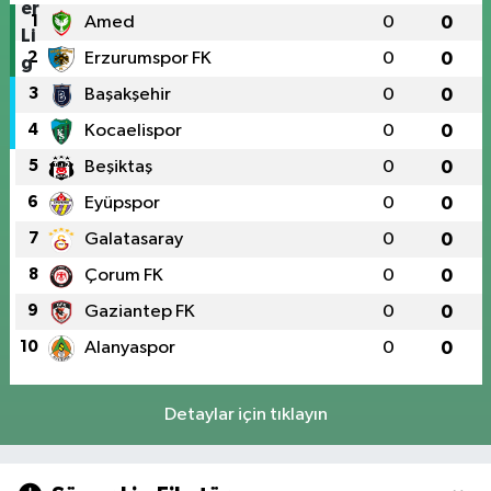
1
Amed
0
0
2
Erzurumspor FK
0
0
3
Başakşehir
0
0
4
Kocaelispor
0
0
5
Beşiktaş
0
0
6
Eyüpspor
0
0
7
Galatasaray
0
0
8
Çorum FK
0
0
9
Gaziantep FK
0
0
10
Alanyaspor
0
0
Detaylar için tıklayın