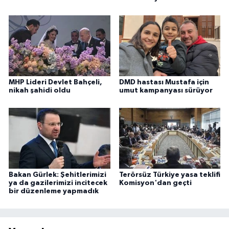
MHP Lideri Devlet Bahçeli,
DMD hastası Mustafa için
nikah şahidi oldu
umut kampanyası sürüyor
Bakan Gürlek: Şehitlerimizi
Terörsüz Türkiye yasa teklifi
ya da gazilerimizi incitecek
Komisyon'dan geçti
bir düzenleme yapmadık