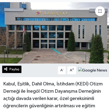
Turizm
Kültür - Sanat
Lider Haber TV Canlı Yayın izle
Paylaş
-
+
A
A
Kabul, Eşitlik, Dahil Olma, İstihdam (KEDİ) Otizm
Derneği ile İnegöl Otizm Dayanışma Derneğinin
açtığı davada verilen karar, özel gereksinimli
öğrencilerin güvenliğinin artırılması ve eğitim