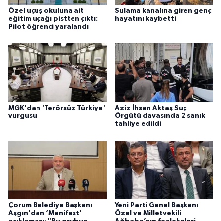
Özel uçuş okuluna ait
Sulama kanalına giren genç
eğitim uçağı pistten çıktı:
hayatını kaybetti
Pilot öğrenci yaralandı
MGK'dan 'Terörsüz Türkiye'
Aziz İhsan Aktaş Suç
vurgusu
Örgütü davasında 2 sanık
tahliye edildi
Çorum Belediye Başkanı
Yeni Parti Genel Başkanı
Aşgın'dan ‘Manifest'
Özel ve Milletvekili