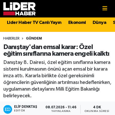
Gündem
Nöbetçi Eczaneler
Lider Haber TV Canlı Yayın
Ekonomi
Dünya
Politika
Hava Durumu
HABERLER
GÜNDEM
Asayiş
İstanbul Namaz Vakitleri
Danıştay'dan emsal karar: Özel
eğitim sınıflarına kamera engeli kalktı
Dünya
Trafik Durumu
Danıştay 8. Dairesi, özel eğitim sınıflarına kamera
sistemi kurulmasının önünü açan emsal bir karara
Magazin
Süper Lig Puan Durumu ve Fikstür
imza attı. Kararla birlikte özel gereksinimli
öğrencilerin güvenliğinin artırılması hedeflenirken,
Spor
Tüm Manşetler
uygulamanın detaylarını Milli Eğitim Bakanlığı
belirleyecek.
Sağlık
Son Dakika Haberleri
ELIF DENKTAŞ
08.07.2026 - 11:46
4 DK
Teknoloji
Haber Arşivi
EDITÖR
YAYINLANMA
OKUNMA SÜRESI