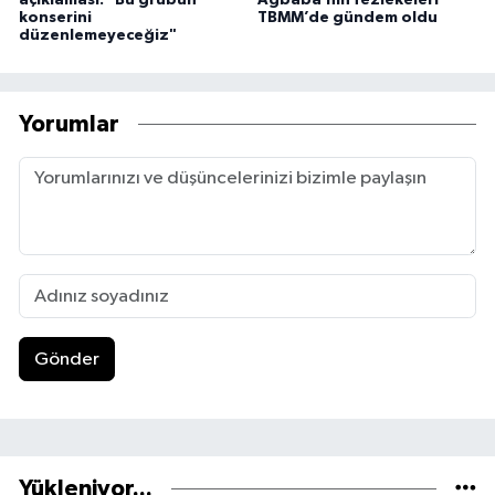
açıklaması: "Bu grubun
Ağbaba’nın fezlekeleri
konserini
TBMM’de gündem oldu
düzenlemeyeceğiz"
Yorumlar
Gönder
Yükleniyor...