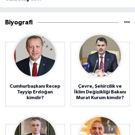
Biyografi
Cumhurbaşkanı Recep
Çevre, Şehircilik ve
Tayyip Erdoğan
İklim Değişikliği Bakanı
kimdir?
Murat Kurum kimdir?