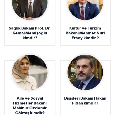
Sağlık Bakanı Prof. Dr.
Kültür ve Turizm
Kemal Memişoğlu
Bakanı Mehmet Nuri
kimdir?
Ersoy kimdir ?
Aile ve Sosyal
Dışişleri Bakanı Hakan
Hizmetler Bakanı
Fidan kimdir?
Mahinur Özdemir
Göktaş kimdir?