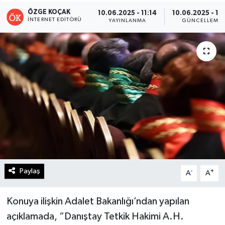
ÖZGE KOÇAK
10.06.2025 - 11:14
10.06.2025 - 12
Turizm
İNTERNET EDITÖRÜ
YAYINLANMA
GÜNCELLEME
Kültür - Sanat
Lider Haber TV Canlı Yayın izle
Paylaş
-
+
A
A
Konuya ilişkin Adalet Bakanlığı’ndan yapılan
açıklamada, “Danıştay Tetkik Hakimi A.H.