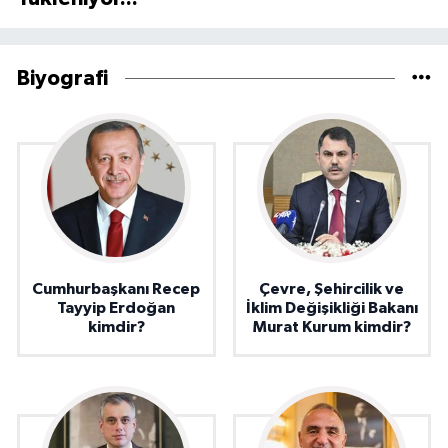
Biyografi
Cumhurbaşkanı Recep
Çevre, Şehircilik ve
Tayyip Erdoğan
İklim Değişikliği Bakanı
kimdir?
Murat Kurum kimdir?