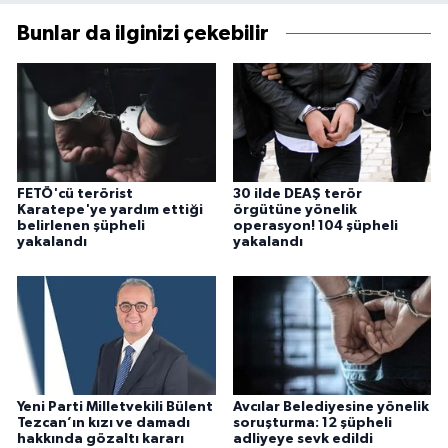
Bunlar da ilginizi çekebilir
FETÖ'cü terörist
30 ilde DEAŞ terör
Karatepe'ye yardım ettiği
örgütüne yönelik
belirlenen şüpheli
operasyon! 104 şüpheli
yakalandı
yakalandı
Yeni Parti Milletvekili Bülent
Avcılar Belediyesine yönelik
Tezcan’ın kızı ve damadı
soruşturma: 12 şüpheli
hakkında gözaltı kararı
adliyeye sevk edildi