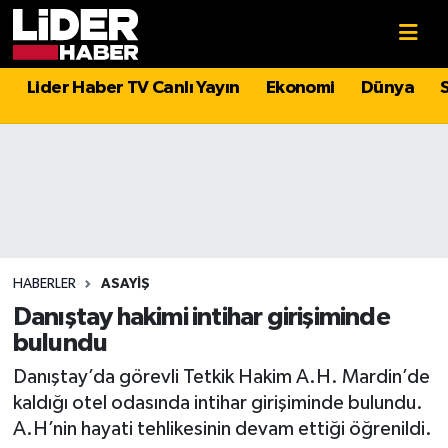
Gündem
Nöbetçi Eczaneler
Lider Haber TV Canlı Yayın
Ekonomi
Dünya
Politika
Hava Durumu
Asayiş
İstanbul Namaz Vakitleri
Dünya
Trafik Durumu
Magazin
Süper Lig Puan Durumu ve Fikstür
HABERLER
ASAYIŞ
Danıştay hakimi intihar girişiminde
Spor
Tüm Manşetler
bulundu
Danıştay’da görevli Tetkik Hakim A.H. Mardin’de
Sağlık
Son Dakika Haberleri
kaldığı otel odasında intihar girişiminde bulundu.
A.H’nin hayati tehlikesinin devam ettiği öğrenildi.
Teknoloji
Haber Arşivi