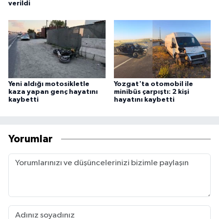
verildi
Yeni aldığı motosikletle
Yozgat'ta otomobil ile
kaza yapan genç hayatını
minibüs çarpıştı: 2 kişi
kaybetti
hayatını kaybetti
Yorumlar