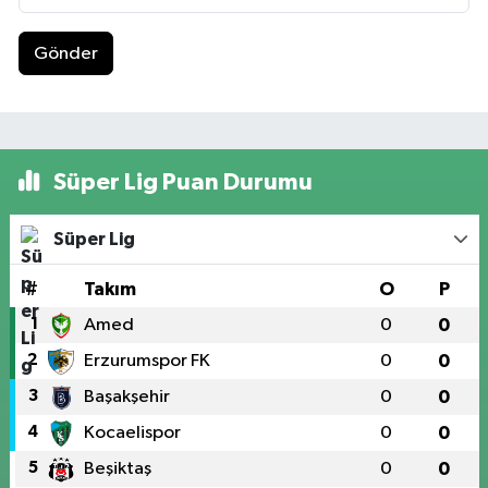
Gönder
Süper Lig Puan Durumu
Süper Lig
#
Takım
O
P
1
Amed
0
0
2
Erzurumspor FK
0
0
3
Başakşehir
0
0
4
Kocaelispor
0
0
5
Beşiktaş
0
0