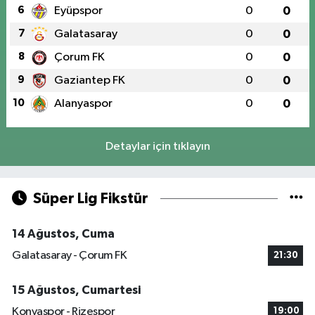
6
Eyüpspor
0
0
7
Galatasaray
0
0
8
Çorum FK
0
0
9
Gaziantep FK
0
0
10
Alanyaspor
0
0
Detaylar için tıklayın
Süper Lig Fikstür
14 Ağustos, Cuma
Galatasaray - Çorum FK
21:30
15 Ağustos, Cumartesi
Konyaspor - Rizespor
19:00