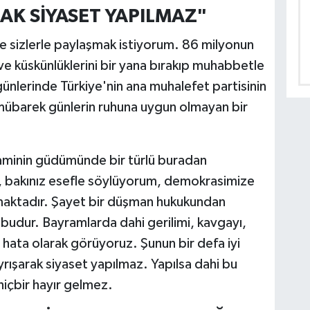
K SİYASET YAPILMAZ"
e sizlerle paylaşmak istiyorum. 86 milyonun
ını ve küskünlüklerini bir yana bırakıp muhabbetle
günlerinde Türkiye'nin ana muhalefet partisinin
u mübarek günlerin ruhuna uygun olmayan bir
raminin güdümünde bir türlü buradan
 bakınız esefle söylüyorum, demokrasimize
maktadır. Şayet bir düşman hukukundan
budur. Bayramlarda dahi gerilimi, kavgayı,
hata olarak görüyoruz. Şunun bir defa iyi
rışarak siyaset yapılmaz. Yapılsa dahi bu
hiçbir hayır gelmez.