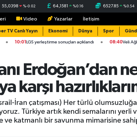
55,0398
64,1581
6527.85
%
-0.02
%
0.16
%
0.54
eri
Video
Yazarlar
İletişim
er TV Canlı Yayın
Ekonomi
Dünya
Spor
Gün
10:01
LGS yerleştirme sonuçları açıklandı
08:40
Veli Ağbab
nı Erdoğan’dan net
a karşı hazırlıkları
ail-İran çatışması) Her türlü olumsuzluğa,
ıyoruz. Türkiye artık kendi semalarını yerli
e ve katmanlı bir savunma mimarisine sahip 