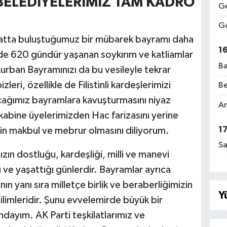
 BELEDİYELERİMİZ TAM KADRO
Ge
Ga
siyatta buluştuğumuz bir mübarek bayramı daha
1
de 620 gündür yaşanan soykırım ve katliamlar
Ba
urban Bayramınızı da bu vesileyle tekrar
eri, özellikle de Filistinli kardeşlerimizi
Be
acağımız bayramlara kavuşturmasını niyaz
Am
kabine üyelerimizden Hac farizasını yerine
1
nin makbul ve mebrur olmasını diliyorum.
Sa
ın dostluğu, kardeşliği, milli ve manevi
 ve yaşattığı günlerdir. Bayramlar ayrıca
 yanı sıra milletçe birlik ve beraberliğimizin
Y
limleridir. Şunu evvelemirde büyük bir
ayım. AK Parti teşkilatlarımız ve