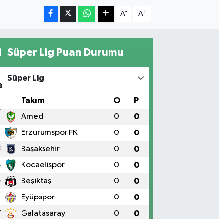
-
+
A
A
Süper Lig Puan Durumu
Süper Lig
#
Takım
O
P
1
Amed
0
0
2
Erzurumspor FK
0
0
3
Başakşehir
0
0
4
Kocaelispor
0
0
5
Beşiktaş
0
0
6
Eyüpspor
0
0
7
Galatasaray
0
0