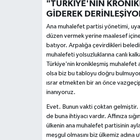
"TÜRKİYE'NİN KRONİK
GİDEREK DERİNLEŞİYO
Ana muhalefet partisi yönetimi, uyar
düzen vermek yerine maalesef içine
batıyor. Arpalığa çevirdikleri beledi
muhalefeti yolsuzluklarına canlı kal
Türkiye'nin kronikleşmiş muhalefet a
olsa biz bu tabloyu doğru bulmuyor
ısrar etmekten bir an önce vazgeçi
inanıyoruz.
Evet. Bunun vakti çoktan gelmiştir
de buna ihtiyacı vardır. Affınıza sığ
ülkenin ana muhalefet partisinin ayl
meşgul olmasını biz ülkemiz adına u