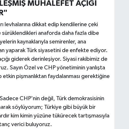
LEŞMİŞ MUHALEFET AÇIĞI
R"
ı levhalarına dikkat edip kendilerine çeki
 sürüklendikleri anaforda daha fazla dibe
yelerin kaynaklarıyla semirenler, ana
kan yaparak Türk siyasetini de enfekte ediyor.
çığı giderek derinleşiyor. Siyasi rakibimiz de
uz. Sayın Özel ve CHP yönetiminin yanlışta
p etkin pişmanlıktan faydalanması gerektiğine
. Sadece CHP'nin değil, Türk demokrasisinin
ınarak söylüyorum; Türkiye gibi büyük bir
ardır kim kimin yüzüne tükürecek tartışmasıyla
tanç verici buluyoruz.