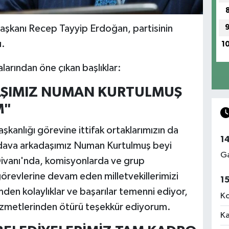
aşkanı Recep Tayyip Erdoğan, partisinin
u.
1
arından öne çıkan başlıklar:
AŞIMIZ NUMAN KURTULMUŞ
M"
kanlığı görevine ittifak ortaklarımızın da
1
ve dava arkadaşımız Numan Kurtulmuş beyi
Ga
Divanı'nda, komisyonlarda ve grup
örevlerine devam eden milletvekillerimizi
1
imden kolaylıklar ve başarılar temenni ediyor,
Ko
izmetlerinden ötürü teşekkür ediyorum.
Ka