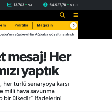
13.703
64.927,78
%
11
%
1.32
dem
Politika
Magazin
Resmi İlanlar
E-Gazete
a’nın ağabeyi Hür Ağbaba gözaltına alındı
16:38
FETÖ üyesi B
 mesaj! Her
mızı yaptık
 her türlü senaryoya karşı
 ve milli hava savunma
bir ülkedir” ifadelerini