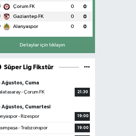
8
Çorum FK
0
0
9
Gaziantep FK
0
0
0
Alanyaspor
0
0
Detaylar için tıklayın
Süper Lig Fikstür
4 Ağustos, Cuma
latasaray - Çorum FK
21:30
5 Ağustos, Cumartesi
nyaspor - Rizespor
19:00
sımpaşa - Trabzonspor
19:00