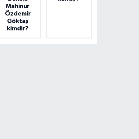
Mahinur
Özdemir
Göktaş
kimdir?