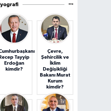
iyografi
Cumhurbaşkanı
Çevre,
Recep Tayyip
Şehircilik ve
Erdoğan
İklim
kimdir?
Değişikliği
Bakanı Murat
Kurum
kimdir?