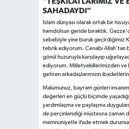
"TEŞKİLATLARIMIZ VE
SAHADAYDI"
İslam dünyası olarak ortak bir his
hamdolsun geride bıraktık. Gazze'
sebebiyle yine buruk geçirdiğimiz K
tebrik ediyorum. Cenabı Allah'tan bizl
gönül huzuruyla karşılayıp uğurlay
ediyorum. Milletvekillerimizden ve 
getiren arkadaşlarımızın ibadetleri
Malumunuz, bayram günleri insanımız
değerleri en güçlü biçimde yaşadığı
yardımlaşma ve paylaşma duygularının
de perçinlendiği müstesna zaman di
memnuniyetle ifade etmek durumund