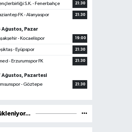
nçlerbirliği S.K. - Fenerbahçe
21:30
ziantep FK - Alanyaspor
21:30
6 Ağustos, Pazar
şakşehir - Kocaelispor
19:00
şiktaş - Eyüpspor
21:30
ed - Erzurumspor FK
21:30
7 Ağustos, Pazartesi
msunspor - Göztepe
21:30
ükleniyor...