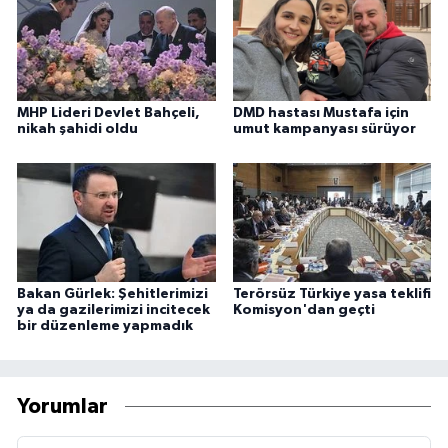
MHP Lideri Devlet Bahçeli,
DMD hastası Mustafa için
nikah şahidi oldu
umut kampanyası sürüyor
Bakan Gürlek: Şehitlerimizi
Terörsüz Türkiye yasa teklifi
ya da gazilerimizi incitecek
Komisyon'dan geçti
bir düzenleme yapmadık
Yorumlar