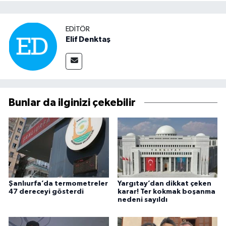
EDITÖR
Elif Denktaş
Bunlar da ilginizi çekebilir
Şanlıurfa’da termometreler
Yargıtay’dan dikkat çeken
47 dereceyi gösterdi
karar! Ter kokmak boşanma
nedeni sayıldı