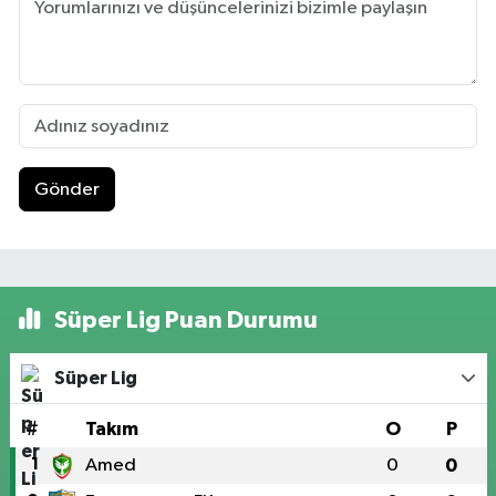
Gönder
Süper Lig Puan Durumu
Süper Lig
#
Takım
O
P
1
Amed
0
0