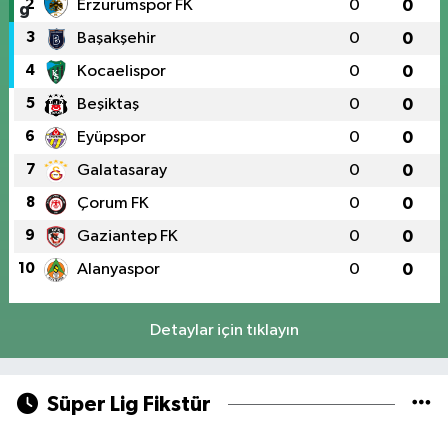
2
Erzurumspor FK
0
0
3
Başakşehir
0
0
4
Kocaelispor
0
0
5
Beşiktaş
0
0
6
Eyüpspor
0
0
7
Galatasaray
0
0
8
Çorum FK
0
0
9
Gaziantep FK
0
0
10
Alanyaspor
0
0
Detaylar için tıklayın
Süper Lig Fikstür