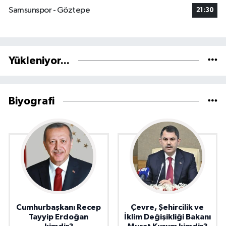
Samsunspor - Göztepe
21:30
Yükleniyor...
Biyografi
Cumhurbaşkanı Recep
Çevre, Şehircilik ve
Tayyip Erdoğan
İklim Değişikliği Bakanı