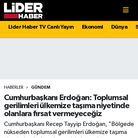
Gündem
Nöbetçi Eczaneler
Lider Haber TV Canlı Yayın
Ekonomi
Dünya
Politika
Hava Durumu
Asayiş
İstanbul Namaz Vakitleri
Dünya
Trafik Durumu
Magazin
Süper Lig Puan Durumu ve Fikstür
HABERLER
GÜNDEM
Cumhurbaşkanı Erdoğan: Toplumsal
Spor
Tüm Manşetler
gerilimleri ülkemize taşıma niyetinde
olanlara fırsat vermeyeceğiz
Sağlık
Son Dakika Haberleri
Cumhurbaşkanı Recep Tayyip Erdoğan, "Bölgede
nükseden toplumsal gerilimleri ülkemize taşıma
Teknoloji
Haber Arşivi