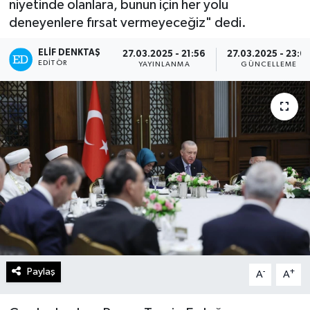
niyetinde olanlara, bunun için her yolu
deneyenlere fırsat vermeyeceğiz" dedi.
Turizm
ELIF DENKTAŞ
27.03.2025 - 21:56
27.03.2025 - 23:0
Kültür - Sanat
EDITÖR
YAYINLANMA
GÜNCELLEME
Lider Haber TV Canlı Yayın izle
Paylaş
-
+
A
A