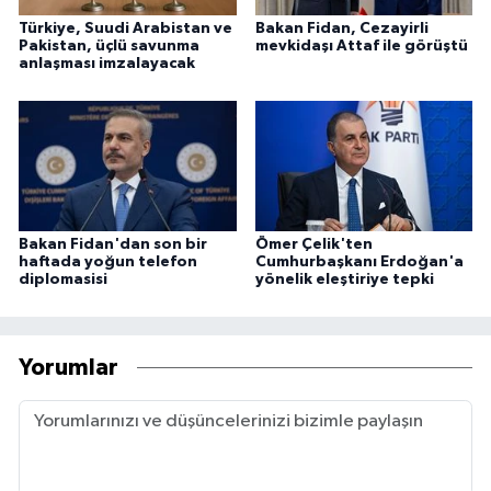
Türkiye, Suudi Arabistan ve
Bakan Fidan, Cezayirli
Pakistan, üçlü savunma
mevkidaşı Attaf ile görüştü
anlaşması imzalayacak
Bakan Fidan'dan son bir
Ömer Çelik'ten
haftada yoğun telefon
Cumhurbaşkanı Erdoğan'a
diplomasisi
yönelik eleştiriye tepki
Yorumlar