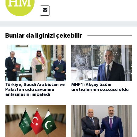
Bunlar da ilginizi çekebilir
Türkiye, Suudi Arabistan ve
MHP’li Akçay üzüm
Pakistan üçlü savunma
üreticilerinin sözcüsü oldu
anlaşmasını imzaladı