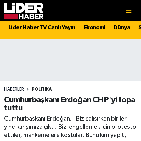
Gündem
Nöbetçi Eczaneler
Lider Haber TV Canlı Yayın
Ekonomi
Dünya
Politika
Hava Durumu
Asayiş
İstanbul Namaz Vakitleri
Dünya
Trafik Durumu
Magazin
Süper Lig Puan Durumu ve Fikstür
HABERLER
POLITIKA
Cumhurbaşkanı Erdoğan CHP'yi topa
Spor
Tüm Manşetler
tuttu
Cumhurbaşkanı Erdoğan, "Biz çalışırken birileri
Sağlık
Son Dakika Haberleri
yine karışımıza çıktı. Bizi engellemek için protesto
ettiler, mahkemelere koştular. Bunu kim yapıt,
Teknoloji
Haber Arşivi