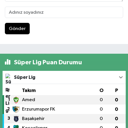
Gönder
Süper Lig Puan Durumu
Süper Lig
#
Takım
O
P
1
Amed
0
0
2
Erzurumspor FK
0
0
3
Başakşehir
0
0
4