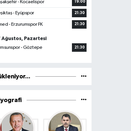
şakşehir - Kocaelispor
19:00
şiktaş - Eyüpspor
21:30
ed - Erzurumspor FK
21:30
7 Ağustos, Pazartesi
msunspor - Göztepe
21:30
ükleniyor...
iyografi