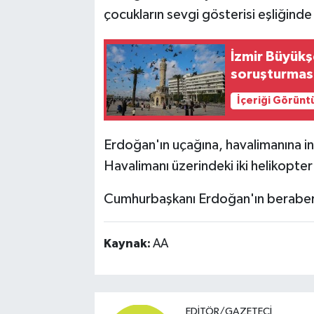
çocukların sevgi gösterisi eşliğinde
İzmir Büyükş
soruşturması
İçeriği Görünt
Erdoğan'ın uçağına, havalimanına iniş
Havalimanı üzerindeki iki helikopter
Cumhurbaşkanı Erdoğan'ın beraberi
Kaynak:
AA
EDITÖR/GAZETECI