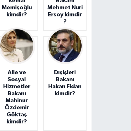
Kemal
Bakanı
Memişoğlu
Mehmet Nuri
kimdir?
Ersoy kimdir
?
Aile ve
Dışişleri
Sosyal
Bakanı
Hizmetler
Hakan Fidan
Bakanı
kimdir?
Mahinur
Özdemir
Göktaş
kimdir?