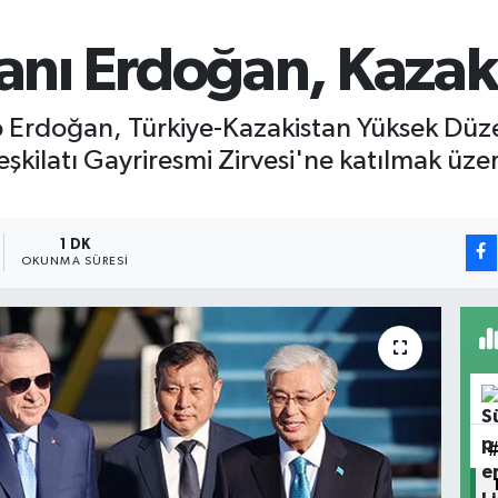
ı Erdoğan, Kazaki
rdoğan, Türkiye-Kazakistan Yüksek Düzeyli 
 Teşkilatı Gayriresmi Zirvesi'ne katılmak üz
1 DK
OKUNMA SÜRESI