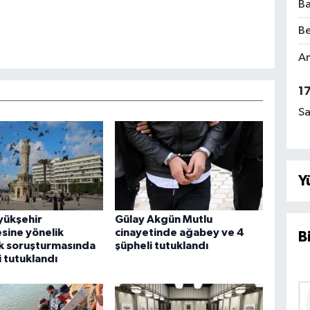
Ba
Be
Am
1
Sa
Y
yükşehir
Gülay Akgün Mutlu
sine yönelik
cinayetinde ağabey ve 4
B
k soruşturmasında
şüpheli tutuklandı
i tutuklandı