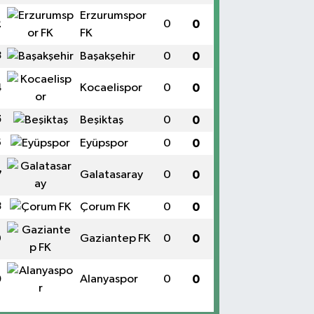
Erzurumspor
0
0
2
FK
3
Başakşehir
0
0
Kocaelispor
0
0
4
5
Beşiktaş
0
0
6
Eyüpspor
0
0
Galatasaray
0
0
7
8
Çorum FK
0
0
Gaziantep FK
0
0
9
Alanyaspor
0
0
0