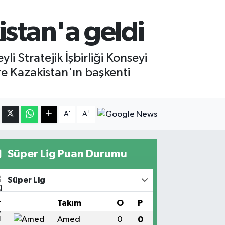
stan'a geldi
Stratejik İşbirliği Konseyi
ere Kazakistan'ın başkenti
-
+
A
A
Süper Lig Puan Durumu
Süper Lig
#
Takım
O
P
1
Amed
0
0