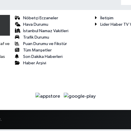
Nöbetçi Eczaneler
İletişim
Hava Durumu
Lider Haber TV Y
İstanbul Namaz Vakitleri
Trafik Durumu
Puan Durumu ve Fikstür
raf ve
Tüm Manşetler
Son Dakika Haberleri
las
Haber Arşivi
.