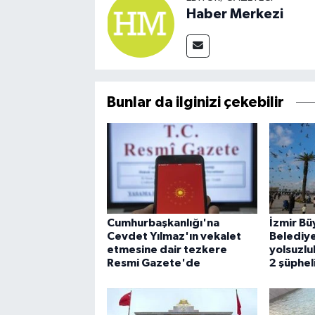
Haber Merkezi
Bunlar da ilginizi çekebilir
Cumhurbaşkanlığı'na
İzmir Bü
Cevdet Yılmaz'ın vekalet
Belediye
etmesine dair tezkere
yolsuzlu
Resmi Gazete'de
2 şüphel