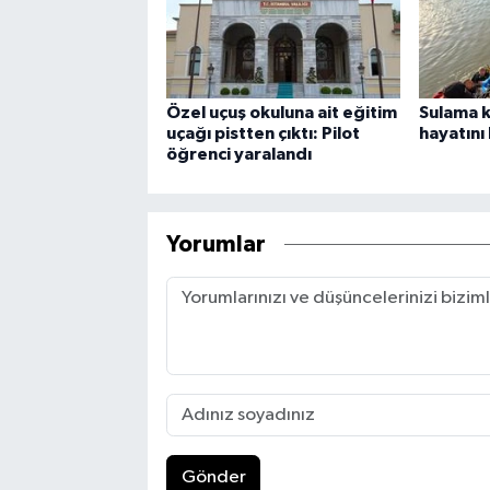
Özel uçuş okuluna ait eğitim
Sulama k
uçağı pistten çıktı: Pilot
hayatını
öğrenci yaralandı
Yorumlar
Gönder