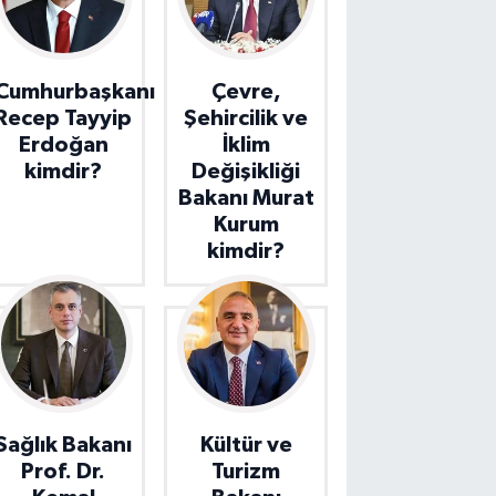
Cumhurbaşkanı
Çevre,
Recep Tayyip
Şehircilik ve
Erdoğan
İklim
kimdir?
Değişikliği
Bakanı Murat
Kurum
kimdir?
Sağlık Bakanı
Kültür ve
Prof. Dr.
Turizm