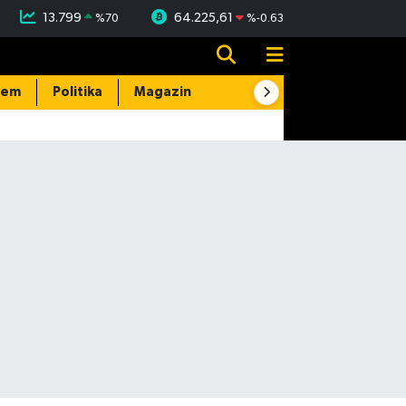
13.799
64.225,61
%
70
%
-0.63
dem
Politika
Magazin
Resmi İlanlar
E-Gazete