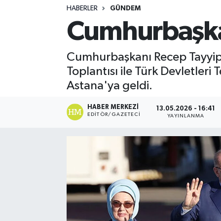
HABERLER
GÜNDEM
Turizm
Cumhurbaşkan
Kültür - Sanat
Cumhurbaşkanı Recep Tayyip E
Lider Haber TV Canlı Yayın izle
Toplantısı ile Türk Devletleri
Astana'ya geldi.
HABER MERKEZI
13.05.2026 - 16:41
EDITÖR/GAZETECI
YAYINLANMA