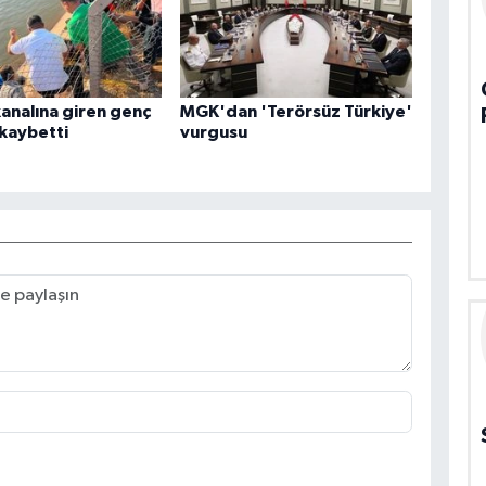
analına giren genç
MGK'dan 'Terörsüz Türkiye'
 kaybetti
vurgusu