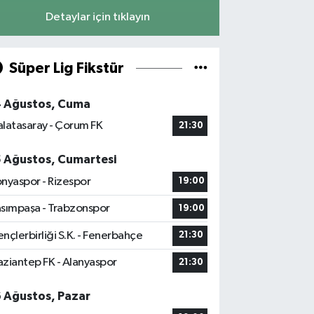
Detaylar için tıklayın
Süper Lig Fikstür
4 Ağustos, Cuma
latasaray - Çorum FK
21:30
5 Ağustos, Cumartesi
nyaspor - Rizespor
19:00
sımpaşa - Trabzonspor
19:00
nçlerbirliği S.K. - Fenerbahçe
21:30
ziantep FK - Alanyaspor
21:30
6 Ağustos, Pazar