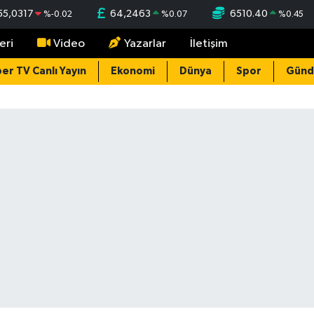
55,0317
64,2463
6510.40
%
-0.02
%
0.07
%
0.45
eri
Video
Yazarlar
İletişim
er TV Canlı Yayın
Ekonomi
Dünya
Spor
Gün