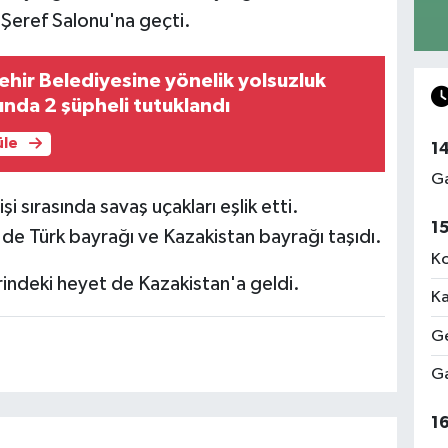
 Şeref Salonu'na geçti.
ehir Belediyesine yönelik yolsuzluk
nda 2 şüpheli tutuklandı
üle
1
Ga
i sırasında savaş uçakları eşlik etti.
1
 de Türk bayrağı ve Kazakistan bayrağı taşıdı.
Ko
ndeki heyet de Kazakistan'a geldi.
Ka
Ge
Ga
1