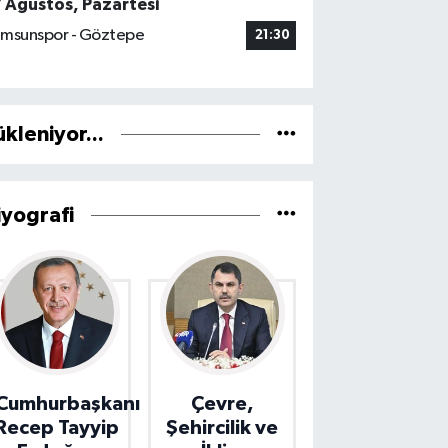
7 Ağustos, Pazartesi
msunspor - Göztepe
21:30
ükleniyor...
iyografi
Cumhurbaşkanı
Çevre,
Recep Tayyip
Şehircilik ve