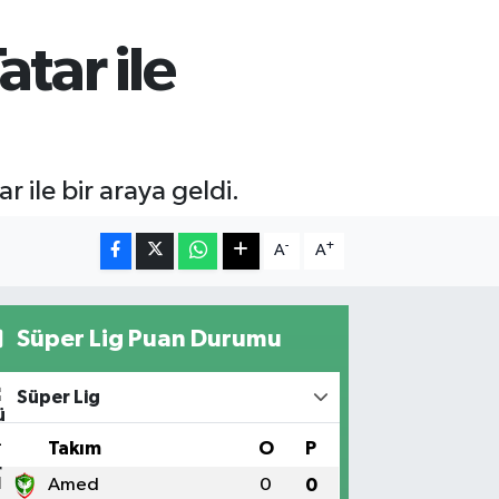
tar ile
ile bir araya geldi.
-
+
A
A
Süper Lig Puan Durumu
Süper Lig
#
Takım
O
P
1
Amed
0
0