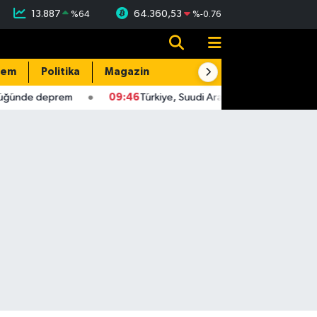
13.887
64.360,53
%
64
%
-0.76
dem
Politika
Magazin
Resmi İlanlar
E-Gazete
ünde deprem
09:46
Türkiye, Suudi Arabistan ve Pakistan, üçlü