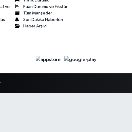
Trafik Durumu
Puan Durumu ve Fikstür
raf ve
Tüm Manşetler
Son Dakika Haberleri
las
Haber Arşivi
.