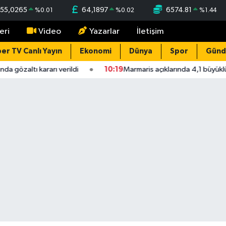
55,0265
64,1897
6574.81
%
0.01
%
0.02
%
1.44
eri
Video
Yazarlar
İletişim
er TV Canlı Yayın
Ekonomi
Dünya
Spor
Gün
gözaltı kararı verildi
10:19
Marmaris açıklarında 4,1 büyüklüğ