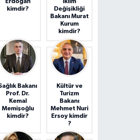
Erdoğan
İklim
kimdir?
Değişikliği
Bakanı Murat
Kurum
kimdir?
Sağlık Bakanı
Kültür ve
Prof. Dr.
Turizm
Kemal
Bakanı
Memişoğlu
Mehmet Nuri
kimdir?
Ersoy kimdir
?