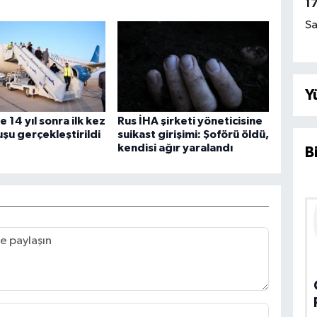
1
Sa
Y
 14 yıl sonra ilk kez
Rus İHA şirketi yöneticisine
uşu gerçekleştirildi
suikast girişimi: Şoförü öldü,
kendisi ağır yaralandı
B