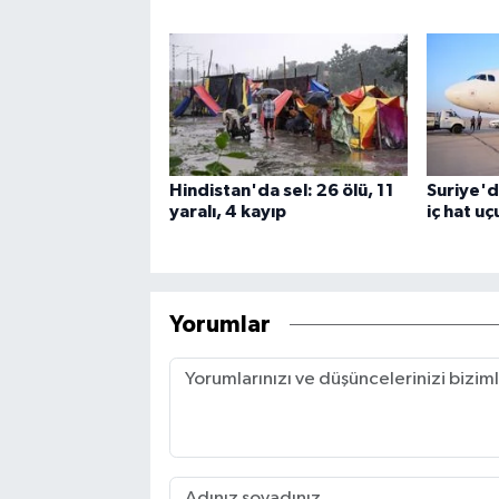
Hindistan'da sel: 26 ölü, 11
Suriye'de
yaralı, 4 kayıp
iç hat uç
Yorumlar