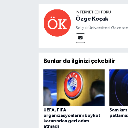
İNTERNET EDITÖRÜ
Özge Koçak
Selçuk Üniversitesi Gazetec
Bunlar da ilginizi çekebilir
UEFA, FIFA
Şam kırs
organizasyonlarını boykot
patlama:
kararından geri adım
atmadı