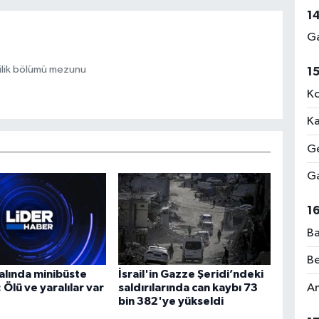
1
Ga
ilik bölümü mezunu
1
Ko
Ka
Ge
Ga
1
Ba
Be
alında minibüste
İsrail'in Gazze Şeridi’ndeki
Am
 Ölü ve yaralılar var
saldırılarında can kaybı 73
bin 382'ye yükseldi