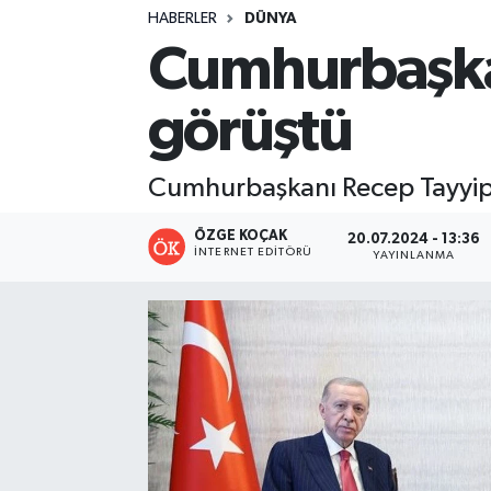
HABERLER
DÜNYA
Turizm
Cumhurbaşkan
Kültür - Sanat
görüştü
Lider Haber TV Canlı Yayın izle
Cumhurbaşkanı Recep Tayyip 
ÖZGE KOÇAK
20.07.2024 - 13:36
İNTERNET EDITÖRÜ
YAYINLANMA