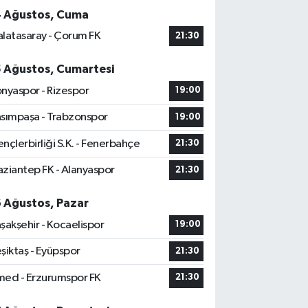
4 Ağustos, Cuma
latasaray - Çorum FK
21:30
5 Ağustos, Cumartesi
nyaspor - Rizespor
19:00
sımpaşa - Trabzonspor
19:00
nçlerbirliği S.K. - Fenerbahçe
21:30
ziantep FK - Alanyaspor
21:30
6 Ağustos, Pazar
şakşehir - Kocaelispor
19:00
şiktaş - Eyüpspor
21:30
ed - Erzurumspor FK
21:30