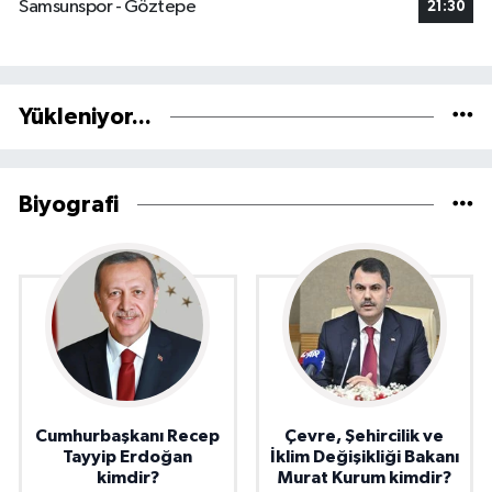
Samsunspor - Göztepe
21:30
Yükleniyor...
Biyografi
Cumhurbaşkanı Recep
Çevre, Şehircilik ve
Tayyip Erdoğan
İklim Değişikliği Bakanı
kimdir?
Murat Kurum kimdir?