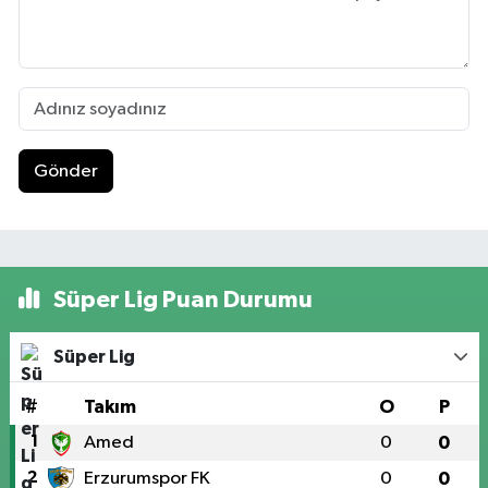
Gönder
Süper Lig Puan Durumu
Süper Lig
#
Takım
O
P
1
Amed
0
0
2
Erzurumspor FK
0
0