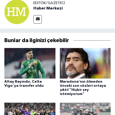
EDITÖR/GAZETECI
Haber Merkezi
Bunlar da ilginizi çekebilir
Altay Bayındır, Celta
Maradona’nın ölmeden
Vigo'ya transfer oldu
önceki son sözleri ortaya
çıktı! “Hiçbir şey
istemiyorum”