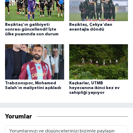
Beşiktaş’ın galibiyeti
Beşiktaş, Çekya'dan
sonrası güncellendi! İşte
avantajla döndü
ülke puanında son durum
Trabzonspor, Mohamed
Kaçkarlar, UTMB
Salah'ın maliyetini açıkladı
heyecanına ikinci kez ev
sahipliği yapıyor
Yorumlar