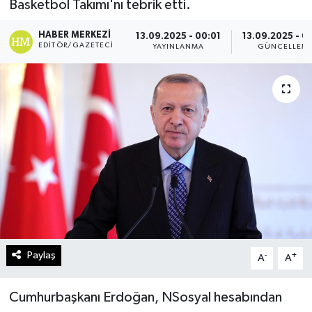
Basketbol Takımı'nı tebrik etti.
Turizm
HABER MERKEZI
13.09.2025 - 00:01
13.09.2025 - 0
EDITÖR/GAZETECI
YAYINLANMA
GÜNCELLEM
Kültür - Sanat
Lider Haber TV Canlı Yayın izle
Paylaş
-
+
A
A
Cumhurbaşkanı Erdoğan, NSosyal hesabından