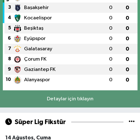
3
Başakşehir
0
0
4
Kocaelispor
0
0
5
Beşiktaş
0
0
6
Eyüpspor
0
0
7
Galatasaray
0
0
8
Çorum FK
0
0
9
Gaziantep FK
0
0
10
Alanyaspor
0
0
Detaylar için tıklayın
Süper Lig Fikstür
14 Ağustos, Cuma