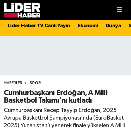
Gündem
Nöbetçi Eczaneler
Lider Haber TV Canlı Yayın
Ekonomi
Dünya
Politika
Hava Durumu
Asayiş
İstanbul Namaz Vakitleri
Dünya
Trafik Durumu
Magazin
Süper Lig Puan Durumu ve Fikstür
HABERLER
SPOR
Cumhurbaşkanı Erdoğan, A Milli
Spor
Tüm Manşetler
Basketbol Takımı'nı kutladı
Cumhurbaşkanı Recep Tayyip Erdoğan, 2025
Sağlık
Son Dakika Haberleri
Avrupa Basketbol Şampiyonası'nda (EuroBasket
2025) Yunanistan'ı yenerek finale yükselen A Milli
Teknoloji
Haber Arşivi