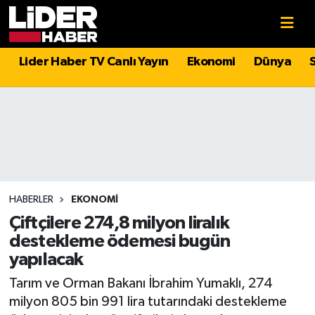
Gündem
Nöbetçi Eczaneler
Lider Haber TV Canlı Yayın
Ekonomi
Dünya
Politika
Hava Durumu
Asayiş
İstanbul Namaz Vakitleri
Dünya
Trafik Durumu
Magazin
Süper Lig Puan Durumu ve Fikstür
HABERLER
EKONOMI
Çiftçilere 274,8 milyon liralık
Spor
Tüm Manşetler
destekleme ödemesi bugün
yapılacak
Sağlık
Son Dakika Haberleri
Tarım ve Orman Bakanı İbrahim Yumaklı, 274
milyon 805 bin 991 lira tutarındaki destekleme
Teknoloji
Haber Arşivi