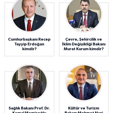
Cumhurbaşkanı Recep
Çevre, Şehircilik ve
Tayyip Erdoğan
İklim Değişikliği Bakanı
kimdir?
Murat Kurum kimdir?
Sağlık Bakanı Prof. Dr.
Kültür ve Turizm
Kemal Memişoğlu
Bakanı Mehmet Nuri