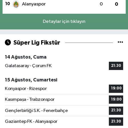
10
Alanyaspor
0
0
Detaylar için tıklayın
Süper Lig Fikstür
14 Ağustos, Cuma
Galatasaray - Çorum FK
21:30
15 Ağustos, Cumartesi
Konyaspor - Rizespor
19:00
Kasımpaşa - Trabzonspor
19:00
Gençlerbirliği S.K. - Fenerbahçe
21:30
Gaziantep FK - Alanyaspor
21:30