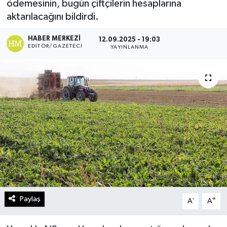
ödemesinin, bugün çiftçilerin hesaplarına
aktarılacağını bildirdi.
Turizm
HABER MERKEZI
12.09.2025 - 19:03
Kültür - Sanat
EDITÖR/GAZETECI
YAYINLANMA
Lider Haber TV Canlı Yayın izle
Paylaş
-
+
A
A