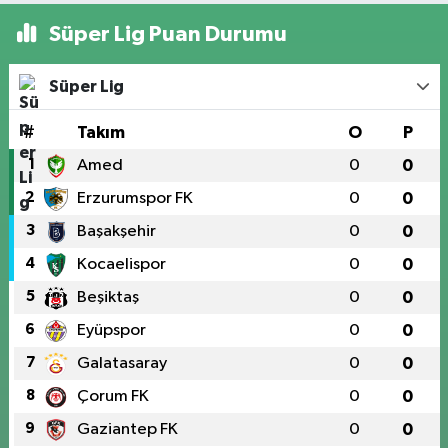
Süper Lig Puan Durumu
Süper Lig
#
Takım
O
P
1
Amed
0
0
2
Erzurumspor FK
0
0
3
Başakşehir
0
0
4
Kocaelispor
0
0
5
Beşiktaş
0
0
6
Eyüpspor
0
0
7
Galatasaray
0
0
8
Çorum FK
0
0
9
Gaziantep FK
0
0