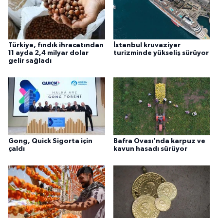
Türkiye, fındık ihracatından
İstanbul kruvaziyer
11 ayda 2,4 milyar dolar
turizminde yükseliş sürüyor
gelir sağladı
Gong, Quick Sigorta için
Bafra Ovası'nda karpuz ve
çaldı
kavun hasadı sürüyor