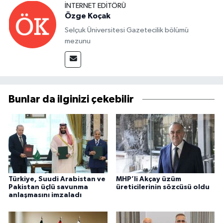
İNTERNET EDITÖRÜ
Özge Koçak
Selçuk Üniversitesi Gazetecilik bölümü
mezunu
Bunlar da ilginizi çekebilir
Türkiye, Suudi Arabistan ve
MHP’li Akçay üzüm
Pakistan üçlü savunma
üreticilerinin sözcüsü oldu
anlaşmasını imzaladı