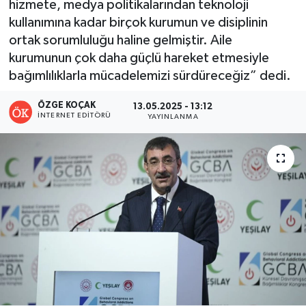
hizmete, medya politikalarından teknoloji
kullanımına kadar birçok kurumun ve disiplinin
Turizm
ortak sorumluluğu haline gelmiştir. Aile
kurumunun çok daha güçlü hareket etmesiyle
Kültür - Sanat
bağımlılıklarla mücadelemizi sürdüreceğiz” dedi.
Lider Haber TV Canlı Yayın izle
ÖZGE KOÇAK
13.05.2025 - 13:12
İNTERNET EDITÖRÜ
YAYINLANMA