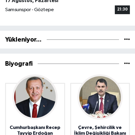
17 Ağustos, Pazartesi
Samsunspor - Göztepe
21:30
Yükleniyor...
Biyografi
Cumhurbaşkanı Recep
Çevre, Şehircilik ve
Tayyip Erdoğan
İklim Değişikliği Bakanı