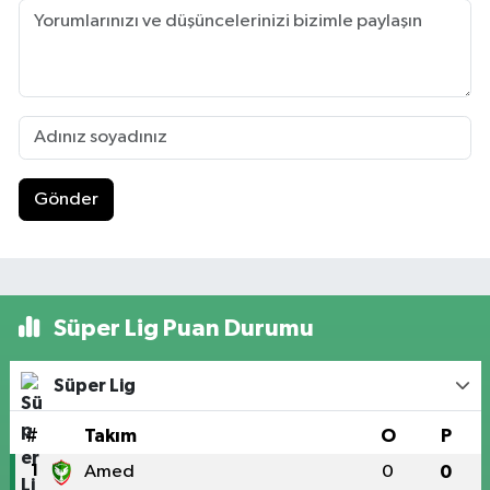
Gönder
Süper Lig Puan Durumu
Süper Lig
#
Takım
O
P
1
Amed
0
0