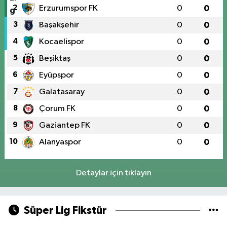
2
Erzurumspor FK
0
0
3
Başakşehir
0
0
4
Kocaelispor
0
0
5
Beşiktaş
0
0
6
Eyüpspor
0
0
7
Galatasaray
0
0
8
Çorum FK
0
0
9
Gaziantep FK
0
0
10
Alanyaspor
0
0
Detaylar için tıklayın
Süper Lig Fikstür