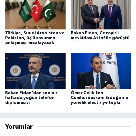
Türkiye, Suudi Arabistan ve
Bakan Fidan, Cezayirli
Pakistan, üçlü savunma
mevkidaşı Attaf ile görüştü
anlaşması imzalayacak
Bakan Fidan'dan son bir
Ömer Çelik'ten
haftada yoğun telefon
Cumhurbaşkanı Erdoğan'a
diplomasisi
yönelik eleştiriye tepki
Yorumlar