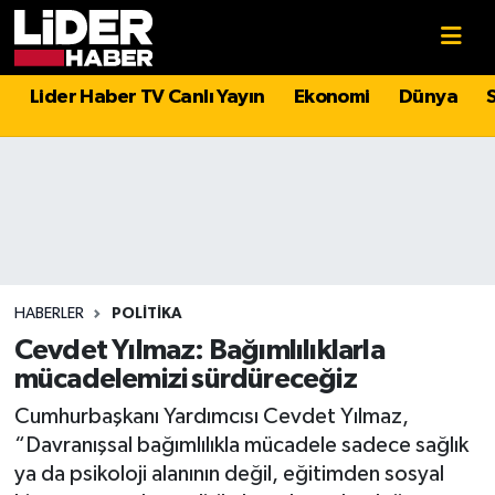
Gündem
Nöbetçi Eczaneler
Lider Haber TV Canlı Yayın
Ekonomi
Dünya
Politika
Hava Durumu
Asayiş
İstanbul Namaz Vakitleri
Dünya
Trafik Durumu
Magazin
Süper Lig Puan Durumu ve Fikstür
HABERLER
POLITIKA
Cevdet Yılmaz: Bağımlılıklarla
Spor
Tüm Manşetler
mücadelemizi sürdüreceğiz
Cumhurbaşkanı Yardımcısı Cevdet Yılmaz,
Sağlık
Son Dakika Haberleri
“Davranışsal bağımlılıkla mücadele sadece sağlık
ya da psikoloji alanının değil, eğitimden sosyal
Teknoloji
Haber Arşivi