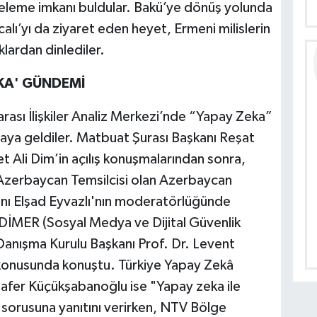
celeme imkanı buldular. Bakü’ye dönüş yolunda
lı’yı da ziyaret eden heyet, Ermeni milislerin
lardan dinlediler.
KA' GÜNDEMİ
arası İlişkiler Analiz Merkezi’nde “Yapay Zeka”
aya geldiler. Matbuat Şurası Başkanı Reşat
 Ali Dim’in açılış konuşmalarından sonra,
Azerbaycan Temsilcisi olan Azerbaycan
kanı Elşad Eyvazlı'nın moderatörlüğünde
DİMER (Sosyal Medya ve Dijital Güvenlik
anışma Kurulu Başkanı Prof. Dr. Levent
 konusunda konuştu. Türkiye Yapay Zekâ
 Zafer Küçükşabanoğlu ise "Yapay zeka ile
" sorusuna yanıtını verirken, NTV Bölge