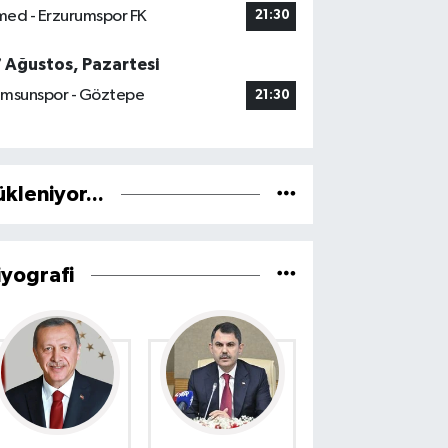
ed - Erzurumspor FK
21:30
7 Ağustos, Pazartesi
msunspor - Göztepe
21:30
ükleniyor...
iyografi