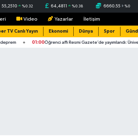
55,2510
64,4811
6660.55
%
0.32
%
0.38
%
0
eri
Video
Yazarlar
İletişim
er TV Canlı Yayın
Ekonomi
Dünya
Spor
Gün
eprem
01:00
Öğrenci affı Resmi Gazete’de yayımlandı: Üniversit