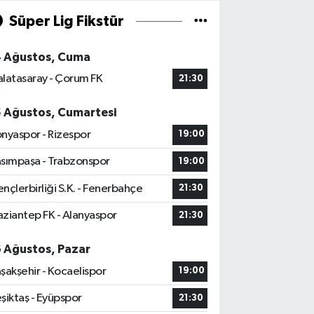
Süper Lig Fikstür
4 Ağustos, Cuma
latasaray - Çorum FK
21:30
5 Ağustos, Cumartesi
nyaspor - Rizespor
19:00
sımpaşa - Trabzonspor
19:00
nçlerbirliği S.K. - Fenerbahçe
21:30
ziantep FK - Alanyaspor
21:30
6 Ağustos, Pazar
şakşehir - Kocaelispor
19:00
şiktaş - Eyüpspor
21:30