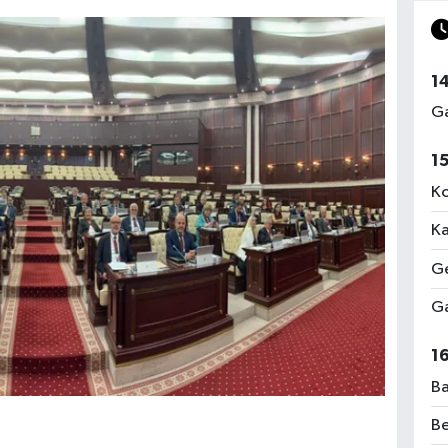
1
Ga
1
Ko
Ka
Ge
Ga
1
Ba
Be