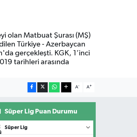
yi olan Matbuat Şurası (MŞ)
edilen Türkiye - Azerbaycan
'da gerçekleşti. KGK, 1’inci
019 tarihleri arasında
-
+
A
A
Süper Lig Puan Durumu
Süper Lig