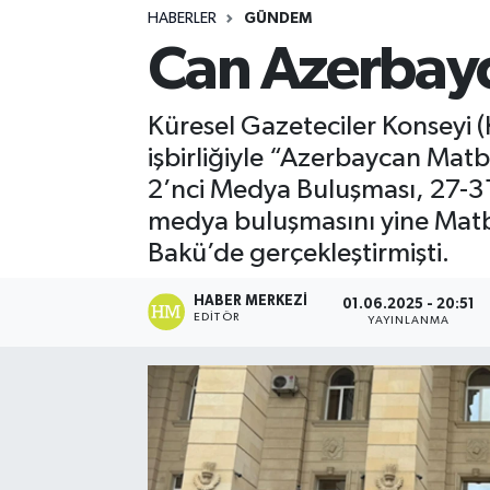
HABERLER
GÜNDEM
Turizm
Can Azerbay
Kültür - Sanat
Küresel Gazeteciler Konseyi 
Lider Haber TV Canlı Yayın izle
işbirliğiyle “Azerbaycan Matb
2’nci Medya Buluşması, 27-31
medya buluşmasını yine Matbua
Bakü’de gerçekleştirmişti.
HABER MERKEZI
01.06.2025 - 20:51
EDITÖR
YAYINLANMA