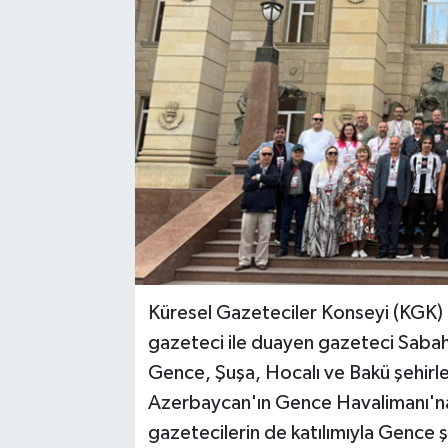
Küresel Gazeteciler Konseyi (KGK) 
gazeteci ile duayen gazeteci Sabah 
Gence, Şuşa, Hocalı ve Bakü şehirl
Azerbaycan'ın Gence Havalimanı'na i
gazetecilerin de katılımıyla Gence şe