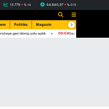
13.779
64.840,97
%
-14
%
-0.15
dem
Politika
Magazin
Resmi İlanlar
E-Gazete
eye geri dönüş yolu açıldı
09:04
Gaziantep'te 4,5 büyüklüğ