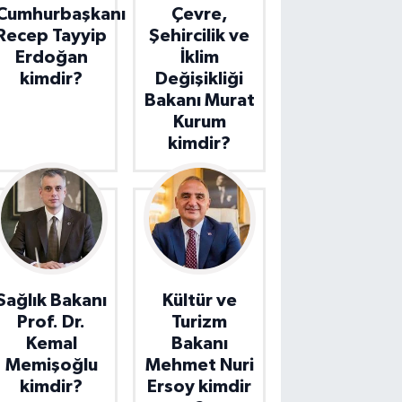
Cumhurbaşkanı
Çevre,
Recep Tayyip
Şehircilik ve
Erdoğan
İklim
kimdir?
Değişikliği
Bakanı Murat
Kurum
kimdir?
Sağlık Bakanı
Kültür ve
Prof. Dr.
Turizm
Kemal
Bakanı
Memişoğlu
Mehmet Nuri
kimdir?
Ersoy kimdir