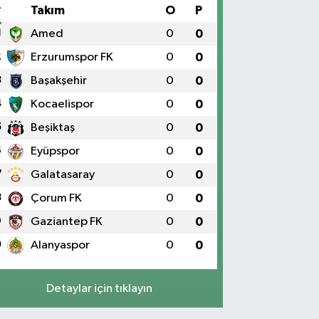
#
Takım
O
P
1
Amed
0
0
2
Erzurumspor FK
0
0
3
Başakşehir
0
0
4
Kocaelispor
0
0
5
Beşiktaş
0
0
6
Eyüpspor
0
0
7
Galatasaray
0
0
8
Çorum FK
0
0
9
Gaziantep FK
0
0
0
Alanyaspor
0
0
Detaylar için tıklayın