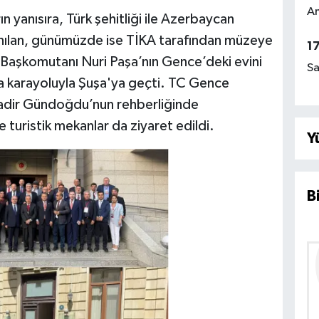
Am
n yanısıra, Türk şehitliği ile Azerbaycan
anılan, günümüzde ise TİKA tarafından müzeye
1
 Başkomutanı Nuri Paşa’nın Gence’deki evini
Sa
a karayoluyla Şuşa'ya geçti. TC Gence
adir Gündoğdu’nun rehberliğinde
turistik mekanlar da ziyaret edildi.
Y
B