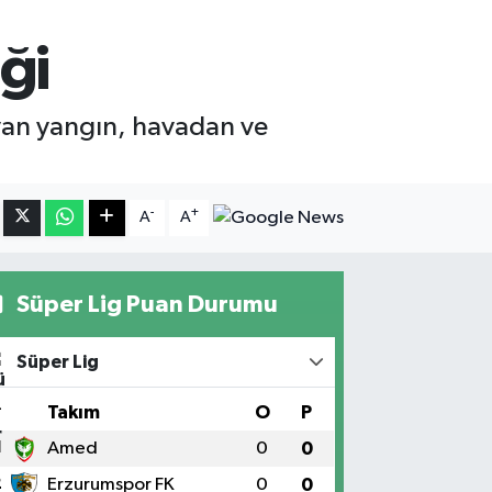
ği
yan yangın, havadan ve
-
+
A
A
Süper Lig Puan Durumu
Süper Lig
#
Takım
O
P
1
Amed
0
0
2
Erzurumspor FK
0
0