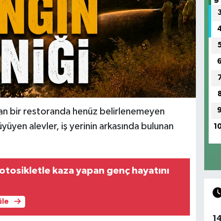
an bir restoranda henüz belirlenemeyen
yüyen alevler, iş yerinin arkasında bulunan
1
motosikletle kaza yapan genç hayatını
üle
1