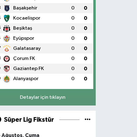
3
Başakşehir
0
0
4
Kocaelispor
0
0
5
Beşiktaş
0
0
6
Eyüpspor
0
0
7
Galatasaray
0
0
8
Çorum FK
0
0
9
Gaziantep FK
0
0
0
Alanyaspor
0
0
Detaylar için tıklayın
Süper Lig Fikstür
4 Ağustos, Cuma