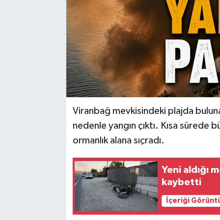
Viranbağ mevkisindeki plajda bulun
nedenle yangın çıktı. Kısa sürede bü
ormanlık alana sıçradı.
Yeni aldığı 
kaybetti
İçeriği Görünt