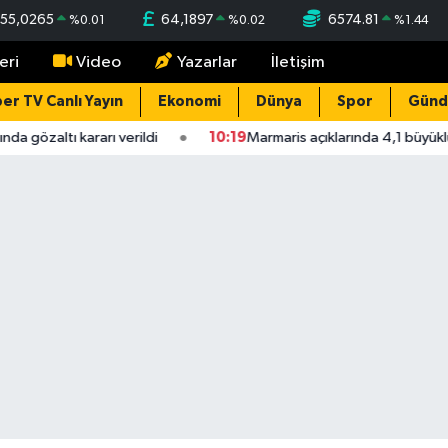
55,0265
64,1897
6574.81
%
0.01
%
0.02
%
1.44
eri
Video
Yazarlar
İletişim
er TV Canlı Yayın
Ekonomi
Dünya
Spor
Gün
 gözaltı kararı verildi
10:19
Marmaris açıklarında 4,1 büyüklü