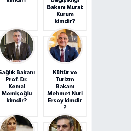
kimdir?
Değişikliği
Bakanı Murat
Kurum
kimdir?
Sağlık Bakanı
Kültür ve
Prof. Dr.
Turizm
Kemal
Bakanı
Memişoğlu
Mehmet Nuri
kimdir?
Ersoy kimdir
?