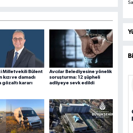
Sa
Y
B
i Milletvekili Bülent
Avcılar Belediyesine yönelik
n kızı ve damadı
soruşturma: 12 şüpheli
 gözaltı kararı
adliyeye sevk edildi