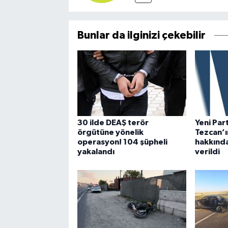
Bunlar da ilginizi çekebilir
30 ilde DEAŞ terör
Yeni Part
örgütüne yönelik
Tezcan’ı
operasyon! 104 şüpheli
hakkında
yakalandı
verildi