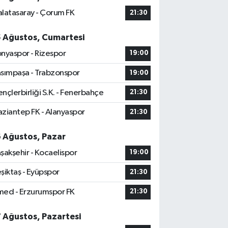
latasaray - Çorum FK
21:30
5 Ağustos, Cumartesi
nyaspor - Rizespor
19:00
sımpaşa - Trabzonspor
19:00
nçlerbirliği S.K. - Fenerbahçe
21:30
ziantep FK - Alanyaspor
21:30
6 Ağustos, Pazar
şakşehir - Kocaelispor
19:00
şiktaş - Eyüpspor
21:30
ed - Erzurumspor FK
21:30
7 Ağustos, Pazartesi