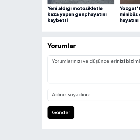
Yeni aldığı motosikletle
Yozgat't
kaza yapan genç hayatını
minibüs ç
kaybetti
hayatını
Yorumlar
Gönder