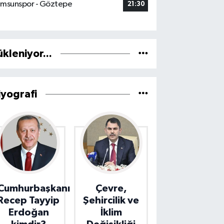
msunspor - Göztepe
21:30
ükleniyor...
iyografi
Cumhurbaşkanı
Çevre,
Recep Tayyip
Şehircilik ve
Erdoğan
İklim