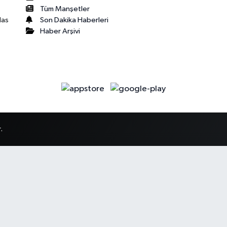
Tüm Manşetler
Son Dakika Haberleri
las
Haber Arşivi
.