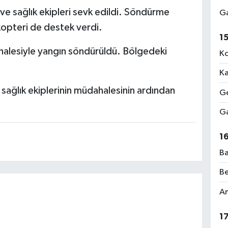
 ve sağlık ekipleri sevk edildi. Söndürme
Ga
kopteri de destek verdi.
1
halesiyle yangın söndürüldü. Bölgedeki
Ko
Ka
sağlık ekiplerinin müdahalesinin ardından
Ge
Ga
1
Ba
Be
Am
1