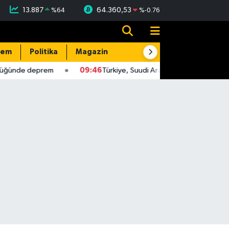
13.887
64.360,53
%
64
%
-0.76
dem
Politika
Magazin
Resmi İlanlar
E-Gazete
ğünde deprem
09:46
Türkiye, Suudi Arabistan ve Pakistan, üç