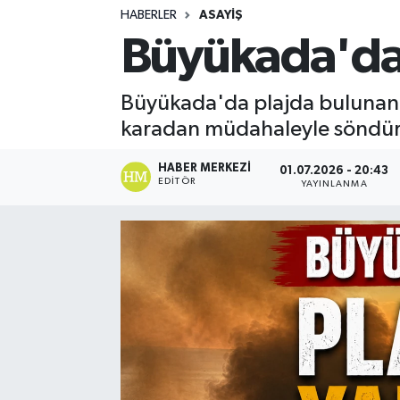
HABERLER
ASAYIŞ
Turizm
Büyükada'da 
Kültür - Sanat
Büyükada'da plajda bulunan 
Lider Haber TV Canlı Yayın izle
karadan müdahaleyle söndür
HABER MERKEZI
01.07.2026 - 20:43
EDITÖR
YAYINLANMA