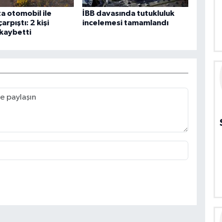
a otomobil ile
İBB davasında tutukluluk
arpıştı: 2 kişi
incelemesi tamamlandı
 kaybetti