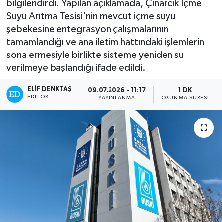
bilgilendirdi. Yapılan açıklamada, Çınarcık İçme
Suyu Arıtma Tesisi'nin mevcut içme suyu
Turizm
şebekesine entegrasyon çalışmalarının
tamamlandığı ve ana iletim hattındaki işlemlerin
Kültür - Sanat
sona ermesiyle birlikte sisteme yeniden su
verilmeye başlandığı ifade edildi.
Lider Haber TV Canlı Yayın izle
ELIF DENKTAŞ
09.07.2026 - 11:17
1 DK
EDITÖR
YAYINLANMA
OKUNMA SÜRESI