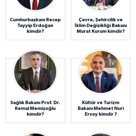
Cumhurbaşkanı Recep
Çevre, Şehircilik ve
Tayyip Erdoğan
İklim Değişikliği Bakanı
kimdir?
Murat Kurum kimdir?
Sağlık Bakanı Prof. Dr.
Kültür ve Turizm
Kemal Memişoğlu
Bakanı Mehmet Nuri
kimdir?
Ersoy kimdir ?