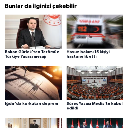
Bunlar da ilginizi çekebilir
Bakan Gürlek'ten Terörsüz
Havuz bakımı 15 kişiyi
Türkiye Yasası mesajı
hastanelik etti
Iğdır'da korkutan deprem
Süreç Yasası Meclis'te kabul
edildi