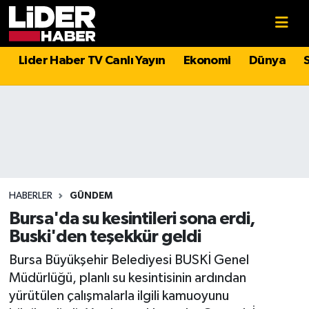
Gündem
Nöbetçi Eczaneler
Lider Haber TV Canlı Yayın
Ekonomi
Dünya
Politika
Hava Durumu
Asayiş
İstanbul Namaz Vakitleri
Dünya
Trafik Durumu
Magazin
Süper Lig Puan Durumu ve Fikstür
HABERLER
GÜNDEM
Bursa'da su kesintileri sona erdi,
Spor
Tüm Manşetler
Buski'den teşekkür geldi
Bursa Büyükşehir Belediyesi BUSKİ Genel
Sağlık
Son Dakika Haberleri
Müdürlüğü, planlı su kesintisinin ardından
yürütülen çalışmalarla ilgili kamuoyunu
Teknoloji
Haber Arşivi