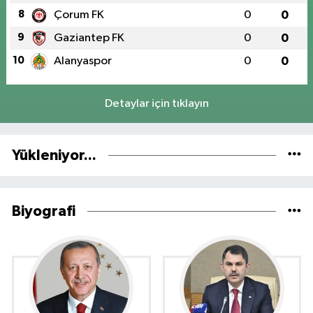
8
Çorum FK
0
0
9
Gaziantep FK
0
0
10
Alanyaspor
0
0
Detaylar için tıklayın
Yükleniyor...
Biyografi