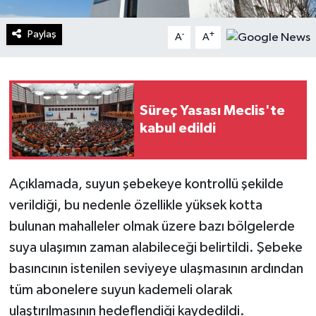
Paylaş
-
+
A
A
Süreç Yasası Meclis'te
kabul edildi
Açıklamada, suyun şebekeye kontrollü şekilde
verildiği, bu nedenle özellikle yüksek kotta
bulunan mahalleler olmak üzere bazı bölgelerde
suya ulaşımın zaman alabileceği belirtildi. Şebeke
basıncının istenilen seviyeye ulaşmasının ardından
tüm abonelere suyun kademeli olarak
ulaştırılmasının hedeflendiği kaydedildi.