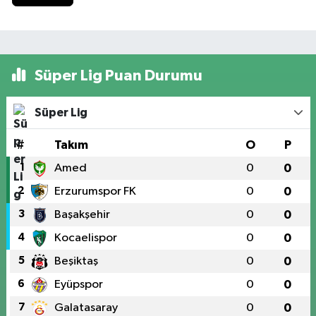
Süper Lig Puan Durumu
Süper Lig
#
Takım
O
P
1
Amed
0
0
2
Erzurumspor FK
0
0
3
Başakşehir
0
0
4
Kocaelispor
0
0
5
Beşiktaş
0
0
6
Eyüpspor
0
0
7
Galatasaray
0
0