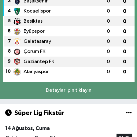
3
Başakşehir
0
0
4
Kocaelispor
0
0
5
Beşiktaş
0
0
6
Eyüpspor
0
0
7
Galatasaray
0
0
8
Çorum FK
0
0
9
Gaziantep FK
0
0
10
Alanyaspor
0
0
Detaylar için tıklayın
Süper Lig Fikstür
14 Ağustos, Cuma