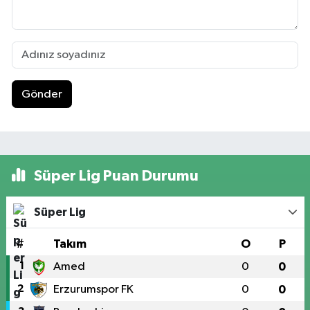
Gönder
Süper Lig Puan Durumu
Süper Lig
#
Takım
O
P
1
Amed
0
0
2
Erzurumspor FK
0
0