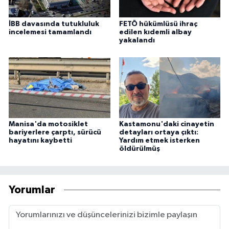
İBB davasında tutukluluk
FETÖ hükümlüsü ihraç
incelemesi tamamlandı
edilen kıdemli albay
yakalandı
Manisa'da motosiklet
Kastamonu'daki cinayetin
bariyerlere çarptı, sürücü
detayları ortaya çıktı:
hayatını kaybetti
Yardım etmek isterken
öldürülmüş
Yorumlar