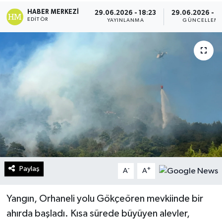
HABER MERKEZI
29.06.2026 - 18:23
29.06.2026 - 2
Turizm
EDITÖR
YAYINLANMA
GÜNCELLEM
Kültür - Sanat
Lider Haber TV Canlı Yayın izle
Paylaş
-
+
A
A
Yangın, Orhaneli yolu Gökçeören mevkiinde bir
ahırda başladı. Kısa sürede büyüyen alevler,