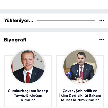
Yükleniyor...
Biyografi
Cumhurbaşkanı Recep
Çevre, Şehircilik ve
Tayyip Erdoğan
İklim Değişikliği Bakanı
kimdir?
Murat Kurum kimdir?