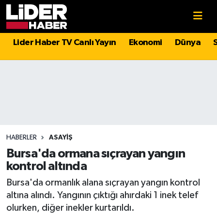
Gündem
Nöbetçi Eczaneler
Lider Haber TV Canlı Yayın
Ekonomi
Dünya
Politika
Hava Durumu
Asayiş
İstanbul Namaz Vakitleri
Dünya
Trafik Durumu
Magazin
Süper Lig Puan Durumu ve Fikstür
HABERLER
ASAYIŞ
Bursa'da ormana sıçrayan yangın
Spor
Tüm Manşetler
kontrol altında
Bursa'da ormanlık alana sıçrayan yangın kontrol
Sağlık
Son Dakika Haberleri
altına alındı. Yangının çıktığı ahırdaki 1 inek telef
olurken, diğer inekler kurtarıldı.
Teknoloji
Haber Arşivi