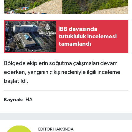
İBB davasında
tutukluluk incelemesi
tamamlandı
Bölgede ekiplerin soğutma çalışmaları devam
ederken, yangının çıkış nedeniyle ilgili inceleme
başlatıldı.
Kaynak:
İHA
EDITÖR HAKKINDA