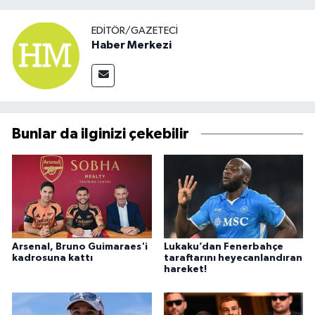
EDITÖR/GAZETECI
Haber Merkezi
Bunlar da ilginizi çekebilir
Arsenal, Bruno Guimaraes'i
Lukaku’dan Fenerbahçe
kadrosuna kattı
taraftarını heyecanlandıran
hareket!