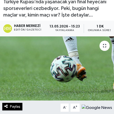
Türkiye Kupası’nda yaşanacak yarı final heyecanı
sporseverleri cezbediyor. Peki, bugün hangi
Turizm
maçlar var, kimin maçı var? İşte detaylar…
Kültür - Sanat
HABER MERKEZI
13.05.2026 - 15:23
1 DK
EDITÖR/GAZETECI
YAYINLANMA
OKUNMA SÜRESI
Lider Haber TV Canlı Yayın izle
Paylaş
-
+
A
A