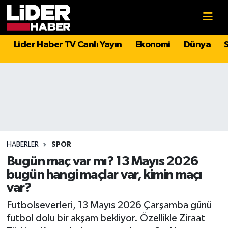
Gündem
Nöbetçi Eczaneler
Lider Haber TV Canlı Yayın
Ekonomi
Dünya
Politika
Hava Durumu
Asayiş
İstanbul Namaz Vakitleri
Dünya
Trafik Durumu
Magazin
Süper Lig Puan Durumu ve Fikstür
HABERLER
SPOR
Bugün maç var mı? 13 Mayıs 2026
Spor
Tüm Manşetler
bugün hangi maçlar var, kimin maçı
var?
Sağlık
Son Dakika Haberleri
Futbolseverleri, 13 Mayıs 2026 Çarşamba günü
futbol dolu bir akşam bekliyor. Özellikle Ziraat
Teknoloji
Haber Arşivi