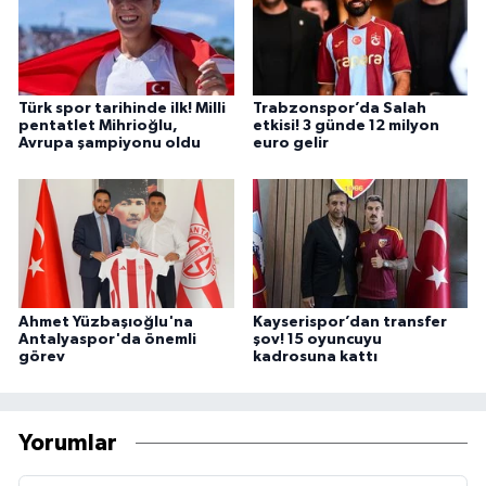
Türk spor tarihinde ilk! Milli
Trabzonspor’da Salah
pentatlet Mihrioğlu,
etkisi! 3 günde 12 milyon
Avrupa şampiyonu oldu
euro gelir
Ahmet Yüzbaşıoğlu'na
Kayserispor’dan transfer
Antalyaspor'da önemli
şov! 15 oyuncuyu
görev
kadrosuna kattı
Yorumlar