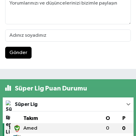
Gönder
Süper Lig Puan Durumu
Süper Lig
#
Takım
O
P
1
Amed
0
0