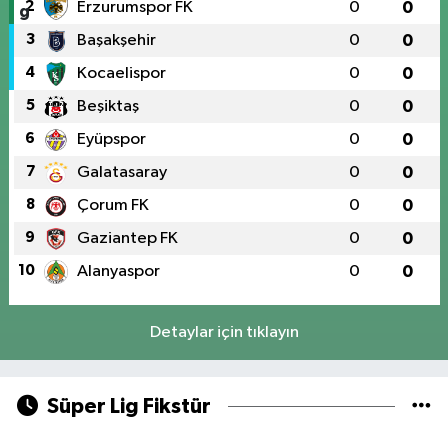
2
Erzurumspor FK
0
0
3
Başakşehir
0
0
4
Kocaelispor
0
0
5
Beşiktaş
0
0
6
Eyüpspor
0
0
7
Galatasaray
0
0
8
Çorum FK
0
0
9
Gaziantep FK
0
0
10
Alanyaspor
0
0
Detaylar için tıklayın
Süper Lig Fikstür