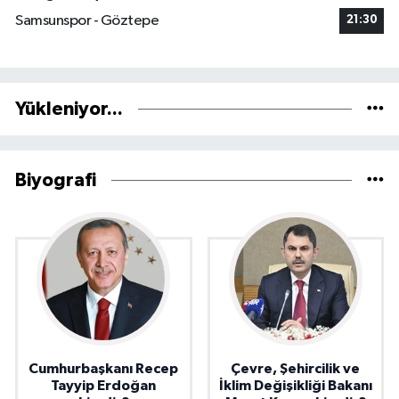
Samsunspor - Göztepe
21:30
Yükleniyor...
Biyografi
Cumhurbaşkanı Recep
Çevre, Şehircilik ve
Tayyip Erdoğan
İklim Değişikliği Bakanı