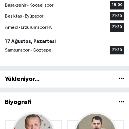
Başakşehir - Kocaelispor
19:00
Beşiktaş - Eyüpspor
21:30
Amed - Erzurumspor FK
21:30
17 Ağustos, Pazartesi
Samsunspor - Göztepe
21:30
Yükleniyor...
Biyografi