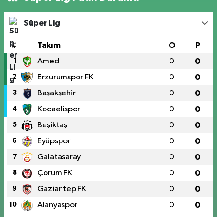
Süper Lig
#
Takım
O
P
1
Amed
0
0
2
Erzurumspor FK
0
0
3
Başakşehir
0
0
4
Kocaelispor
0
0
5
Beşiktaş
0
0
6
Eyüpspor
0
0
7
Galatasaray
0
0
8
Çorum FK
0
0
9
Gaziantep FK
0
0
10
Alanyaspor
0
0