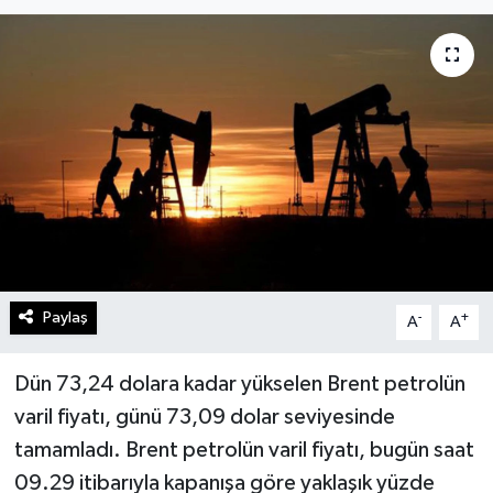
Turizm
Kültür - Sanat
Lider Haber TV Canlı Yayın izle
Paylaş
-
+
A
A
Dün 73,24 dolara kadar yükselen Brent petrolün
varil fiyatı, günü 73,09 dolar seviyesinde
tamamladı. Brent petrolün varil fiyatı, bugün saat
09.29 itibarıyla kapanışa göre yaklaşık yüzde