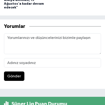
askıya alınması, 15
Ağustos'a kadar devam
edecek"
Yorumlar
Gönder
Süper Lig Puan Durumu