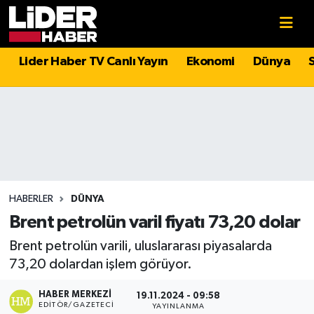
Gündem
Nöbetçi Eczaneler
Lider Haber TV Canlı Yayın
Ekonomi
Dünya
Politika
Hava Durumu
Asayiş
İstanbul Namaz Vakitleri
Dünya
Trafik Durumu
Magazin
Süper Lig Puan Durumu ve Fikstür
HABERLER
DÜNYA
Brent petrolün varil fiyatı 73,20 dolar
Spor
Tüm Manşetler
Brent petrolün varili, uluslararası piyasalarda
73,20 dolardan işlem görüyor.
Sağlık
Son Dakika Haberleri
HABER MERKEZI
19.11.2024 - 09:58
Teknoloji
Haber Arşivi
EDITÖR/GAZETECI
YAYINLANMA