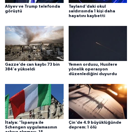
Aliyev ve Trump telefonda
Tayland'daki okul
görüştü
saldırısında 1 kişi daha
hayatını kaybetti
Gazze’de can kaybı 73 bin
Yemen ordusu, Husilere
384'e yükseldi
yönelik operasyon
düzenlediğini duyurdu
İtalya: "İspanya ile
Çin'de 4.9 büyüklüğünde
Schengen uygulamasının
deprem: 1 ölü