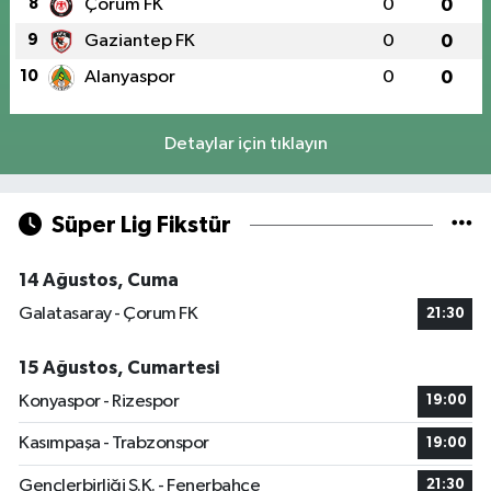
8
Çorum FK
0
0
9
Gaziantep FK
0
0
10
Alanyaspor
0
0
Detaylar için tıklayın
Süper Lig Fikstür
14 Ağustos, Cuma
Galatasaray - Çorum FK
21:30
15 Ağustos, Cumartesi
Konyaspor - Rizespor
19:00
Kasımpaşa - Trabzonspor
19:00
Gençlerbirliği S.K. - Fenerbahçe
21:30