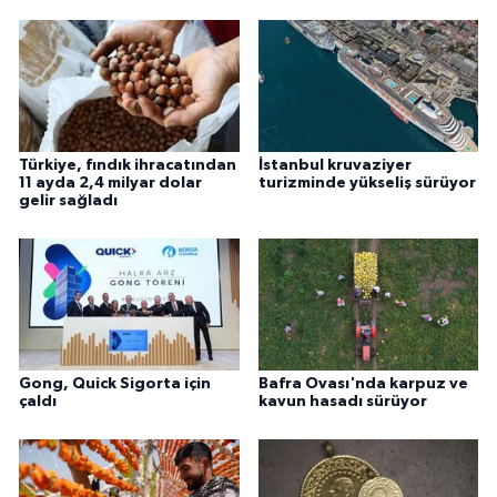
Türkiye, fındık ihracatından
İstanbul kruvaziyer
11 ayda 2,4 milyar dolar
turizminde yükseliş sürüyor
gelir sağladı
Gong, Quick Sigorta için
Bafra Ovası'nda karpuz ve
çaldı
kavun hasadı sürüyor