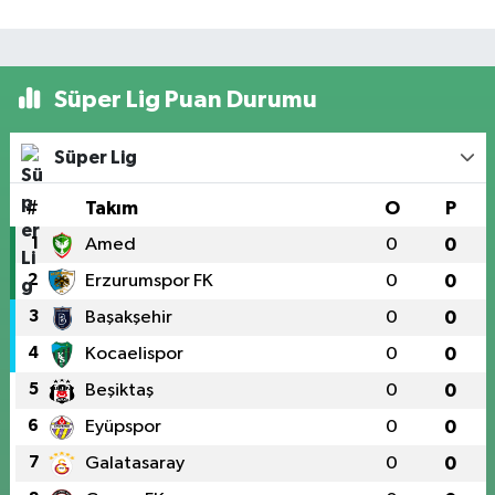
Süper Lig Puan Durumu
Süper Lig
#
Takım
O
P
1
Amed
0
0
2
Erzurumspor FK
0
0
3
Başakşehir
0
0
4
Kocaelispor
0
0
5
Beşiktaş
0
0
6
Eyüpspor
0
0
7
Galatasaray
0
0