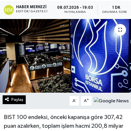
HABER MERKEZI
08.07.2026 - 19:03
1 DK
Turizm
EDITÖR/GAZETECI
YAYINLANMA
OKUNMA SÜRESI
Kültür - Sanat
Lider Haber TV Canlı Yayın izle
Paylaş
-
+
A
A
BIST 100 endeksi, önceki kapanışa göre 307,42
puan azalırken, toplam işlem hacmi 200,8 milyar