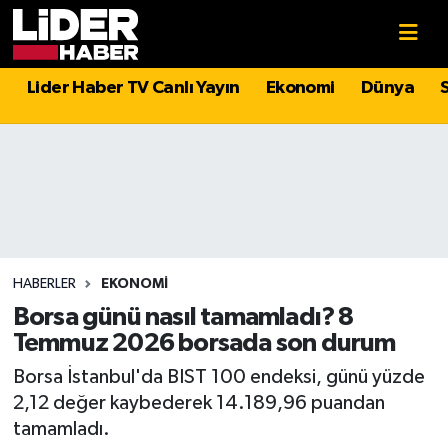
Gündem
Nöbetçi Eczaneler
Lider Haber TV Canlı Yayın
Ekonomi
Dünya
Politika
Hava Durumu
Asayiş
İstanbul Namaz Vakitleri
Dünya
Trafik Durumu
Magazin
Süper Lig Puan Durumu ve Fikstür
HABERLER
EKONOMI
Borsa günü nasıl tamamladı? 8
Spor
Tüm Manşetler
Temmuz 2026 borsada son durum
Borsa İstanbul'da BIST 100 endeksi, günü yüzde
Sağlık
Son Dakika Haberleri
2,12 değer kaybederek 14.189,96 puandan
tamamladı.
Teknoloji
Haber Arşivi