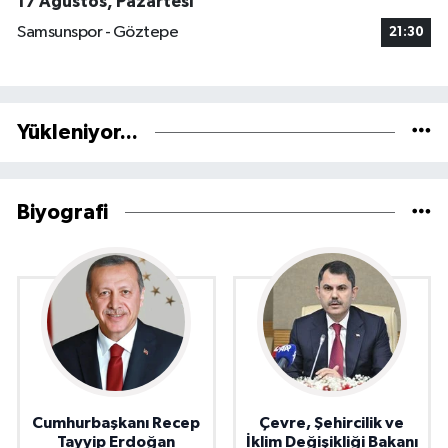
17 Ağustos, Pazartesi
Samsunspor - Göztepe
21:30
Yükleniyor...
Biyografi
Cumhurbaşkanı Recep
Çevre, Şehircilik ve
Tayyip Erdoğan
İklim Değişikliği Bakanı