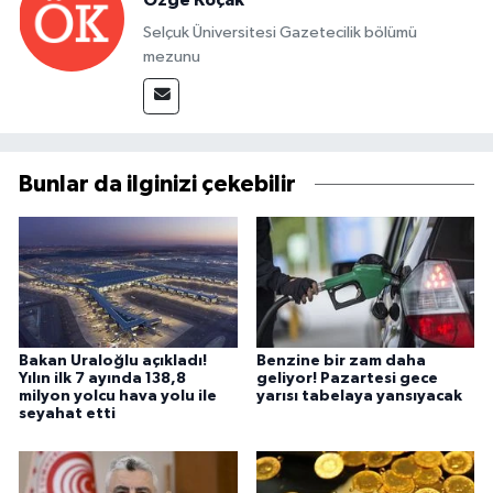
Özge Koçak
Selçuk Üniversitesi Gazetecilik bölümü
mezunu
Bunlar da ilginizi çekebilir
Bakan Uraloğlu açıkladı!
Benzine bir zam daha
Yılın ilk 7 ayında 138,8
geliyor! Pazartesi gece
milyon yolcu hava yolu ile
yarısı tabelaya yansıyacak
seyahat etti