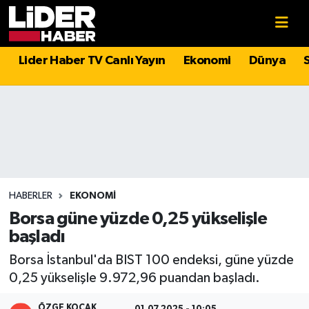
Gündem
Nöbetçi Eczaneler
Lider Haber TV Canlı Yayın
Ekonomi
Dünya
Politika
Hava Durumu
Asayiş
İstanbul Namaz Vakitleri
Dünya
Trafik Durumu
Magazin
Süper Lig Puan Durumu ve Fikstür
HABERLER
EKONOMI
Borsa güne yüzde 0,25 yükselişle
Spor
Tüm Manşetler
başladı
Borsa İstanbul'da BIST 100 endeksi, güne yüzde
Sağlık
Son Dakika Haberleri
0,25 yükselişle 9.972,96 puandan başladı.
Teknoloji
Haber Arşivi
ÖZGE KOÇAK