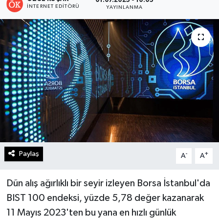
01.07.2025 - 10:05
İNTERNET EDITÖRÜ
YAYINLANMA
Turizm
Kültür - Sanat
Lider Haber TV Canlı Yayın izle
Paylaş
-
+
A
A
Dün alış ağırlıklı bir seyir izleyen Borsa İstanbul'da
BIST 100 endeksi, yüzde 5,78 değer kazanarak
11 Mayıs 2023'ten bu yana en hızlı günlük