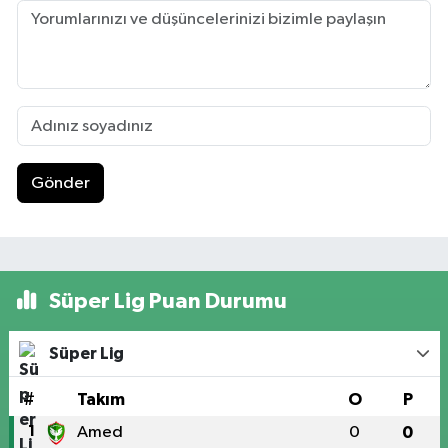
Gönder
Süper Lig Puan Durumu
Süper Lig
#
Takım
O
P
1
Amed
0
0