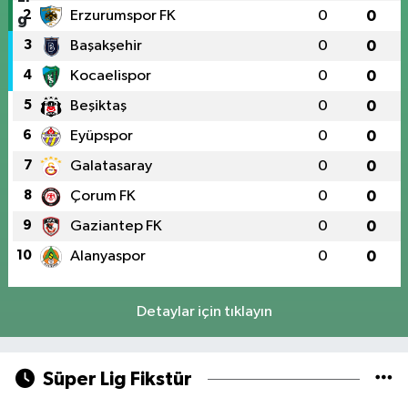
2
Erzurumspor FK
0
0
3
Başakşehir
0
0
4
Kocaelispor
0
0
5
Beşiktaş
0
0
6
Eyüpspor
0
0
7
Galatasaray
0
0
8
Çorum FK
0
0
9
Gaziantep FK
0
0
10
Alanyaspor
0
0
Detaylar için tıklayın
Süper Lig Fikstür