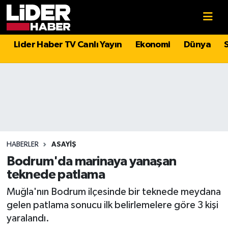
Gündem
Nöbetçi Eczaneler
Lider Haber TV Canlı Yayın
Ekonomi
Dünya
Politika
Hava Durumu
Asayiş
İstanbul Namaz Vakitleri
Dünya
Trafik Durumu
Magazin
Süper Lig Puan Durumu ve Fikstür
HABERLER
ASAYIŞ
Bodrum'da marinaya yanaşan
Spor
Tüm Manşetler
teknede patlama
Muğla'nın Bodrum ilçesinde bir teknede meydana
Sağlık
Son Dakika Haberleri
gelen patlama sonucu ilk belirlemelere göre 3 kişi
yaralandı.
Teknoloji
Haber Arşivi