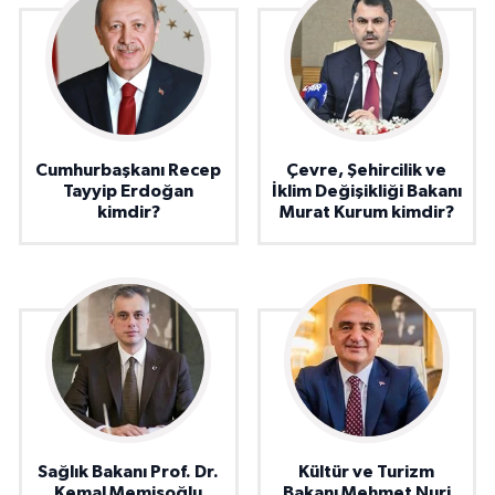
Cumhurbaşkanı Recep
Çevre, Şehircilik ve
Tayyip Erdoğan
İklim Değişikliği Bakanı
kimdir?
Murat Kurum kimdir?
Sağlık Bakanı Prof. Dr.
Kültür ve Turizm
Kemal Memişoğlu
Bakanı Mehmet Nuri