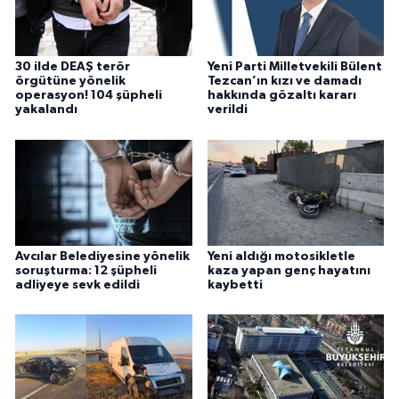
30 ilde DEAŞ terör
Yeni Parti Milletvekili Bülent
örgütüne yönelik
Tezcan’ın kızı ve damadı
operasyon! 104 şüpheli
hakkında gözaltı kararı
yakalandı
verildi
Avcılar Belediyesine yönelik
Yeni aldığı motosikletle
soruşturma: 12 şüpheli
kaza yapan genç hayatını
adliyeye sevk edildi
kaybetti