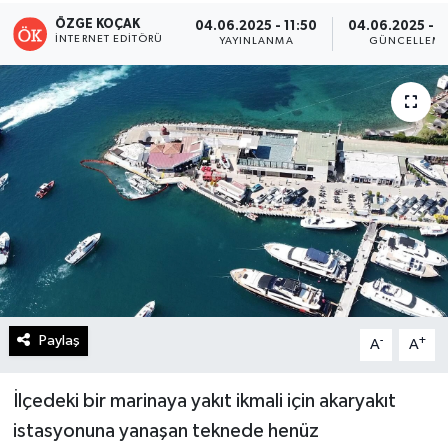
ÖZGE KOÇAK
04.06.2025 - 11:50
04.06.2025 - 1
Turizm
İNTERNET EDITÖRÜ
YAYINLANMA
GÜNCELLEM
Kültür - Sanat
Lider Haber TV Canlı Yayın izle
Paylaş
-
+
A
A
İlçedeki bir marinaya yakıt ikmali için akaryakıt
istasyonuna yanaşan teknede henüz