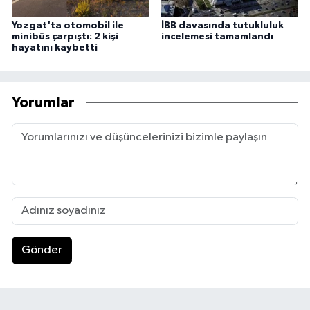
Yozgat'ta otomobil ile
İBB davasında tutukluluk
minibüs çarpıştı: 2 kişi
incelemesi tamamlandı
hayatını kaybetti
Yorumlar
Gönder