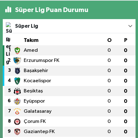
Süper Lig Puan Durumu
Süper Lig
#
Takım
O
P
1
Amed
0
0
2
Erzurumspor FK
0
0
3
Başakşehir
0
0
4
Kocaelispor
0
0
5
Beşiktaş
0
0
6
Eyüpspor
0
0
7
Galatasaray
0
0
8
Çorum FK
0
0
9
Gaziantep FK
0
0