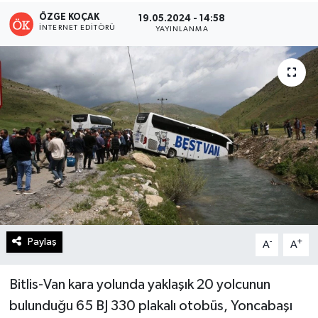
ÖZGE KOÇAK
19.05.2024 - 14:58
Turizm
İNTERNET EDITÖRÜ
YAYINLANMA
Kültür - Sanat
Lider Haber TV Canlı Yayın izle
Paylaş
-
+
A
A
Bitlis-Van kara yolunda yaklaşık 20 yolcunun
bulunduğu 65 BJ 330 plakalı otobüs, Yoncabaşı