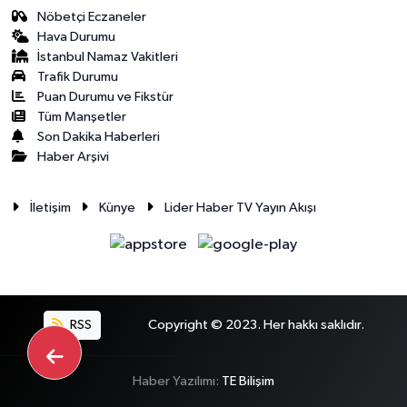
Nöbetçi Eczaneler
Hava Durumu
İstanbul Namaz Vakitleri
Trafik Durumu
Puan Durumu ve Fikstür
Tüm Manşetler
Son Dakika Haberleri
Haber Arşivi
İletişim
Künye
Lider Haber TV Yayın Akışı
RSS
Copyright © 2023. Her hakkı saklıdır.
Haber Yazılımı:
TE Bilişim