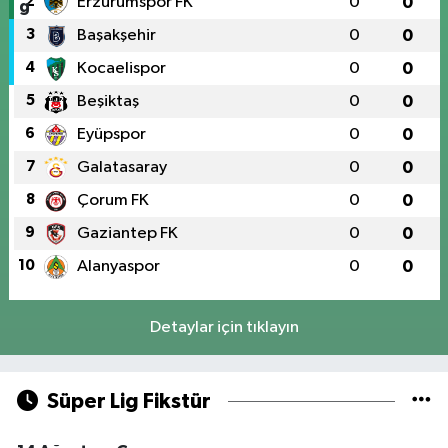
2
Erzurumspor FK
0
0
3
Başakşehir
0
0
4
Kocaelispor
0
0
5
Beşiktaş
0
0
6
Eyüpspor
0
0
7
Galatasaray
0
0
8
Çorum FK
0
0
9
Gaziantep FK
0
0
10
Alanyaspor
0
0
Detaylar için tıklayın
Süper Lig Fikstür