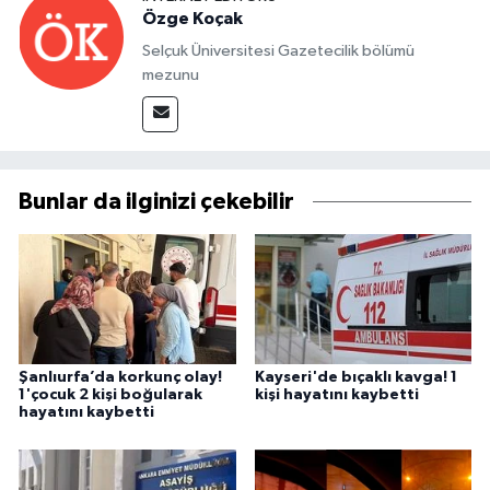
Özge Koçak
Selçuk Üniversitesi Gazetecilik bölümü
mezunu
Bunlar da ilginizi çekebilir
Şanlıurfa’da korkunç olay!
Kayseri'de bıçaklı kavga! 1
1'çocuk 2 kişi boğularak
kişi hayatını kaybetti
hayatını kaybetti