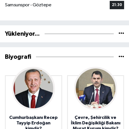
Samsunspor - Göztepe
21:30
Yükleniyor...
Biyografi
Cumhurbaşkanı Recep
Çevre, Şehircilik ve
Tayyip Erdoğan
İklim Değişikliği Bakanı
kimdir?
Murat Kurum kimdir?