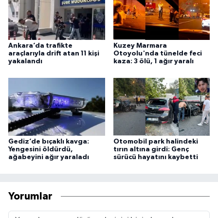
Ankara’da trafikte
Kuzey Marmara
araçlarıyla drift atan 11 kişi
Otoyolu'nda tünelde feci
yakalandı
kaza: 3 ölü, 1 ağır yaralı
Gediz’de bıçaklı kavga:
Otomobil park halindeki
Yengesini öldürdü,
tırın altına girdi: Genç
ağabeyini ağır yaraladı
sürücü hayatını kaybetti
Yorumlar