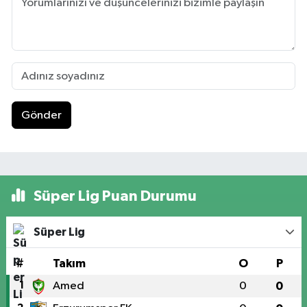
Gönder
Süper Lig Puan Durumu
Süper Lig
#
Takım
O
P
1
Amed
0
0