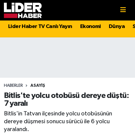
Gündem
Nöbetçi Eczaneler
Lider Haber TV Canlı Yayın
Ekonomi
Dünya
Politika
Hava Durumu
Asayiş
İstanbul Namaz Vakitleri
Dünya
Trafik Durumu
Magazin
Süper Lig Puan Durumu ve Fikstür
HABERLER
ASAYIŞ
Bitlis'te yolcu otobüsü dereye düştü:
Spor
Tüm Manşetler
7 yaralı
Bitlis'in Tatvan ilçesinde yolcu otobüsünün
Sağlık
Son Dakika Haberleri
dereye düşmesi sonucu sürücü ile 6 yolcu
yaralandı.
Teknoloji
Haber Arşivi