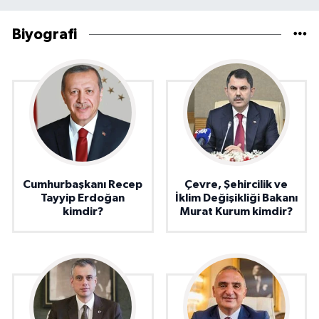
Biyografi
Cumhurbaşkanı Recep
Çevre, Şehircilik ve
Tayyip Erdoğan
İklim Değişikliği Bakanı
kimdir?
Murat Kurum kimdir?