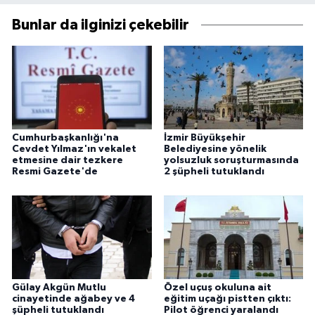
Bunlar da ilginizi çekebilir
Cumhurbaşkanlığı'na
İzmir Büyükşehir
Cevdet Yılmaz'ın vekalet
Belediyesine yönelik
etmesine dair tezkere
yolsuzluk soruşturmasında
Resmi Gazete'de
2 şüpheli tutuklandı
Gülay Akgün Mutlu
Özel uçuş okuluna ait
cinayetinde ağabey ve 4
eğitim uçağı pistten çıktı:
şüpheli tutuklandı
Pilot öğrenci yaralandı