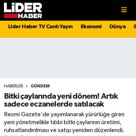
Gündem
Nöbetçi Eczaneler
Lider Haber TV Canlı Yayın
Ekonomi
Dünya
Politika
Hava Durumu
Asayiş
İstanbul Namaz Vakitleri
Dünya
Trafik Durumu
Magazin
Süper Lig Puan Durumu ve Fikstür
HABERLER
GÜNDEM
Bitki çaylarında yeni dönem! Artık
Spor
Tüm Manşetler
sadece eczanelerde satılacak
Resmi Gazete'de yayımlanarak yürürlüğe giren
Sağlık
Son Dakika Haberleri
yeni yönetmelikle tıbbi bitki çaylarının üretimi,
ruhsatlandırılması ve satışı yeniden düzenlendi.
Teknoloji
Haber Arşivi