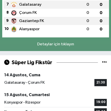
7
Galatasaray
0
0
8
Çorum FK
0
0
9
Gaziantep FK
0
0
10
Alanyaspor
0
0
Detaylar için tıklayın
Süper Lig Fikstür
14 Ağustos, Cuma
Galatasaray - Çorum FK
21:30
15 Ağustos, Cumartesi
Konyaspor - Rizespor
19:00