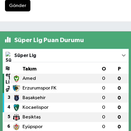
Gönder
Süper Lig Puan Durumu
Süper Lig
#
Takım
O
P
1
Amed
0
0
2
Erzurumspor FK
0
0
3
Başakşehir
0
0
4
Kocaelispor
0
0
5
Beşiktaş
0
0
6
Eyüpspor
0
0