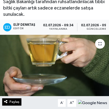
Sağlık Bakanlığı tarafından ruhsatlandırılacak tıbbi
bitki çayları artık sadece eczanelerde satışa
Turizm
sunulacak.
Kültür - Sanat
ELIF DENKTAŞ
02.07.2026 - 09:34
02.07.2026 - 09:
EDITÖR
YAYINLANMA
GÜNCELLEME
Lider Haber TV Canlı Yayın izle
Paylaş
-
+
A
A