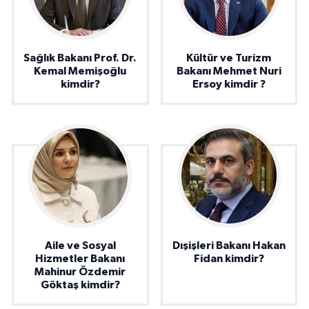
Sağlık Bakanı Prof. Dr.
Kültür ve Turizm
Kemal Memişoğlu
Bakanı Mehmet Nuri
kimdir?
Ersoy kimdir ?
Aile ve Sosyal
Dışişleri Bakanı Hakan
Hizmetler Bakanı
Fidan kimdir?
Mahinur Özdemir
Göktaş kimdir?