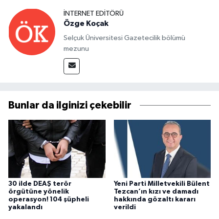
İNTERNET EDITÖRÜ
Özge Koçak
Selçuk Üniversitesi Gazetecilik bölümü
mezunu
Bunlar da ilginizi çekebilir
30 ilde DEAŞ terör
Yeni Parti Milletvekili Bülent
örgütüne yönelik
Tezcan’ın kızı ve damadı
operasyon! 104 şüpheli
hakkında gözaltı kararı
yakalandı
verildi