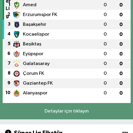
1
Amed
0
0
2
Erzurumspor FK
0
0
3
Başakşehir
0
0
4
Kocaelispor
0
0
5
Beşiktaş
0
0
6
Eyüpspor
0
0
7
Galatasaray
0
0
8
Çorum FK
0
0
9
Gaziantep FK
0
0
10
Alanyaspor
0
0
Detaylar için tıklayın