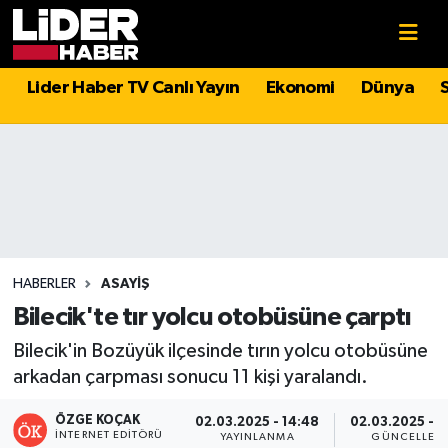
Gündem
Nöbetçi Eczaneler
Lider Haber TV Canlı Yayın
Ekonomi
Dünya
Politika
Hava Durumu
Asayiş
İstanbul Namaz Vakitleri
Dünya
Trafik Durumu
Magazin
Süper Lig Puan Durumu ve Fikstür
HABERLER
ASAYIŞ
Bilecik'te tır yolcu otobüsüne çarptı
Spor
Tüm Manşetler
Bilecik'in Bozüyük ilçesinde tırın yolcu otobüsüne
arkadan çarpması sonucu 11 kişi yaralandı.
Sağlık
Son Dakika Haberleri
ÖZGE KOÇAK
02.03.2025 - 14:48
02.03.2025 - 1
Teknoloji
Haber Arşivi
İNTERNET EDITÖRÜ
YAYINLANMA
GÜNCELLEM