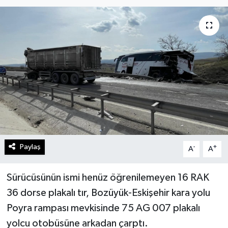
Turizm
Kültür - Sanat
Lider Haber TV Canlı Yayın izle
Paylaş
-
+
A
A
Sürücüsünün ismi henüz öğrenilemeyen 16 RAK
36 dorse plakalı tır, Bozüyük-Eskişehir kara yolu
Poyra rampası mevkisinde 75 AG 007 plakalı
yolcu otobüsüne arkadan çarptı.