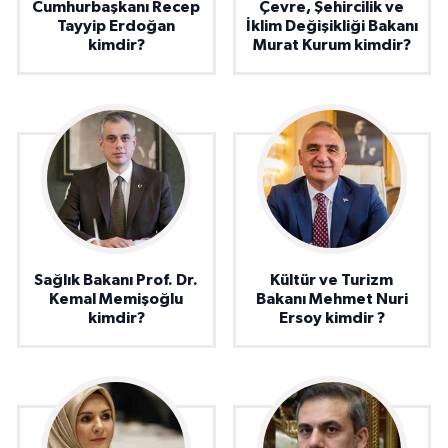
Cumhurbaşkanı Recep
Çevre, Şehircilik ve
Tayyip Erdoğan
İklim Değişikliği Bakanı
kimdir?
Murat Kurum kimdir?
Sağlık Bakanı Prof. Dr.
Kültür ve Turizm
Kemal Memişoğlu
Bakanı Mehmet Nuri
kimdir?
Ersoy kimdir ?