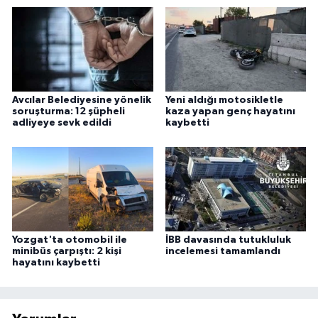
Avcılar Belediyesine yönelik
Yeni aldığı motosikletle
soruşturma: 12 şüpheli
kaza yapan genç hayatını
adliyeye sevk edildi
kaybetti
Yozgat'ta otomobil ile
İBB davasında tutukluluk
minibüs çarpıştı: 2 kişi
incelemesi tamamlandı
hayatını kaybetti