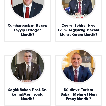
Cumhurbaşkanı Recep
Çevre, Şehircilik ve
Tayyip Erdoğan
İklim Değişikliği Bakanı
kimdir?
Murat Kurum kimdir?
Sağlık Bakanı Prof. Dr.
Kültür ve Turizm
Kemal Memişoğlu
Bakanı Mehmet Nuri
kimdir?
Ersoy kimdir ?