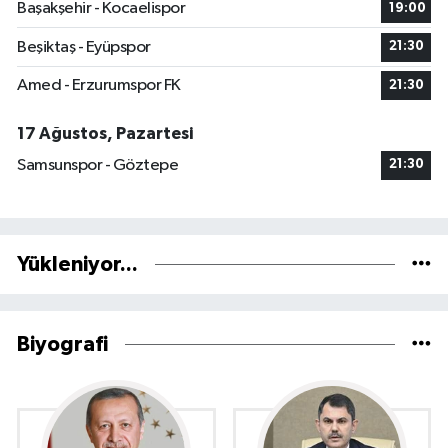
Başakşehir - Kocaelispor
19:00
Beşiktaş - Eyüpspor
21:30
Amed - Erzurumspor FK
21:30
17 Ağustos, Pazartesi
Samsunspor - Göztepe
21:30
Yükleniyor...
Biyografi