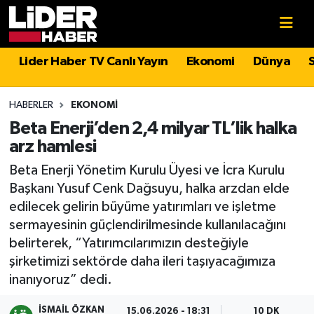
Gündem
Nöbetçi Eczaneler
Lider Haber TV Canlı Yayın
Ekonomi
Dünya
Politika
Hava Durumu
HABERLER
EKONOMI
Asayiş
İstanbul Namaz Vakitleri
Beta Enerji’den 2,4 milyar TL’lik halka
arz hamlesi
Dünya
Trafik Durumu
Beta Enerji Yönetim Kurulu Üyesi ve İcra Kurulu
Başkanı Yusuf Cenk Dağsuyu, halka arzdan elde
Magazin
Süper Lig Puan Durumu ve Fikstür
edilecek gelirin büyüme yatırımları ve işletme
sermayesinin güçlendirilmesinde kullanılacağını
Spor
Tüm Manşetler
belirterek, “Yatırımcılarımızın desteğiyle
şirketimizi sektörde daha ileri taşıyacağımıza
Sağlık
Son Dakika Haberleri
inanıyoruz” dedi.
Teknoloji
Haber Arşivi
İSMAIL ÖZKAN
15.06.2026 - 18:31
10 DK