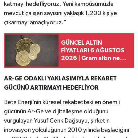
katmayı hedefliyoruz. Yeni kampüsümüzle
mevcut çalışan sayısını yaklaşık 1.200 kişiye
çıkarmayı amaçlıyoruz.”
GÜNCEL ALTIN
FİYATLARI 6 AĞUSTOS
2026 | Gram altın ne
kadar oldu, çeyrek altın
yükseldi mi?
AR-GE ODAKLI YAKLAŞIMIYLA REKABET
GÜCÜNÜ ARTIRMAYI HEDEFLİYOR
Beta Enerji’nin küresel rekabetteki en önemli
gücünün Ar-Ge ve dijitalleşme olduğunu
vurgulayan Yusuf Cenk Dağsuyu, şirketin
inovasyon yolculuğunun 2010 yılında başladığını