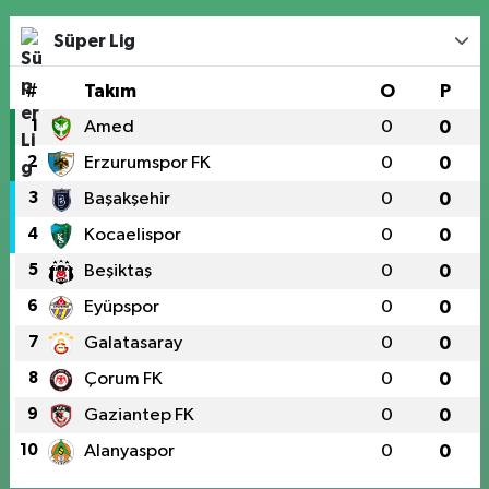
Süper Lig
#
Takım
O
P
1
Amed
0
0
2
Erzurumspor FK
0
0
3
Başakşehir
0
0
4
Kocaelispor
0
0
5
Beşiktaş
0
0
6
Eyüpspor
0
0
7
Galatasaray
0
0
8
Çorum FK
0
0
9
Gaziantep FK
0
0
10
Alanyaspor
0
0