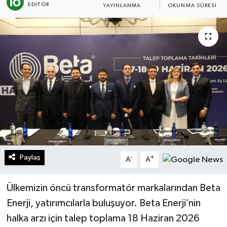
EDITÖR
YAYINLANMA
OKUNMA SÜRESI
Turizm
Kültür - Sanat
Lider Haber TV Canlı Yayın izle
Paylaş
-
+
A
A
Ülkemizin öncü transformatör markalarından Beta
Enerji, yatırımcılarla buluşuyor. Beta Enerji’nin
halka arzı için talep toplama 18 Haziran 2026