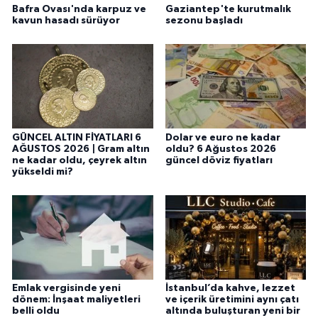
Bafra Ovası'nda karpuz ve
Gaziantep'te kurutmalık
kavun hasadı sürüyor
sezonu başladı
GÜNCEL ALTIN FİYATLARI 6
Dolar ve euro ne kadar
AĞUSTOS 2026 | Gram altın
oldu? 6 Ağustos 2026
ne kadar oldu, çeyrek altın
güncel döviz fiyatları
yükseldi mi?
Emlak vergisinde yeni
İstanbul’da kahve, lezzet
dönem: İnşaat maliyetleri
ve içerik üretimini aynı çatı
belli oldu
altında buluşturan yeni bir