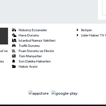
Nöbetçi Eczaneler
İletişim
Hava Durumu
Lider Haber TV Y
İstanbul Namaz Vakitleri
Trafik Durumu
Puan Durumu ve Fikstür
raf ve
Tüm Manşetler
Son Dakika Haberleri
las
Haber Arşivi