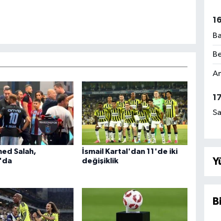
1
Ba
Be
Am
1
Sa
d Salah,
İsmail Kartal'dan 11'de iki
Y
'da
değişiklik
B