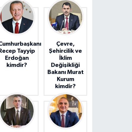
Cumhurbaşkanı
Çevre,
Recep Tayyip
Şehircilik ve
Erdoğan
İklim
kimdir?
Değişikliği
Bakanı Murat
Kurum
kimdir?