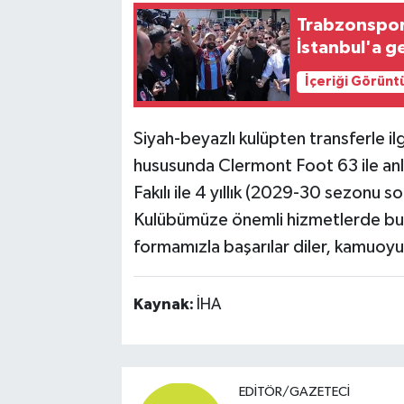
Trabzonspor
İstanbul'a g
İçeriği Görünt
Siyah-beyazlı kulüpten transferle ilg
hususunda Clermont Foot 63 ile anl
Fakılı ile 4 yıllık (2029-30 sezonu 
Kulübümüze önemli hizmetlerde bulun
formamızla başarılar diler, kamuoyun
Kaynak:
İHA
EDITÖR/GAZETECI