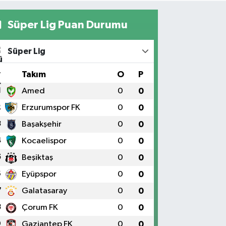
Süper Lig Puan Durumu
Süper Lig
#
Takım
O
P
1
Amed
0
0
2
Erzurumspor FK
0
0
3
Başakşehir
0
0
4
Kocaelispor
0
0
5
Beşiktaş
0
0
6
Eyüpspor
0
0
7
Galatasaray
0
0
8
Çorum FK
0
0
9
Gaziantep FK
0
0