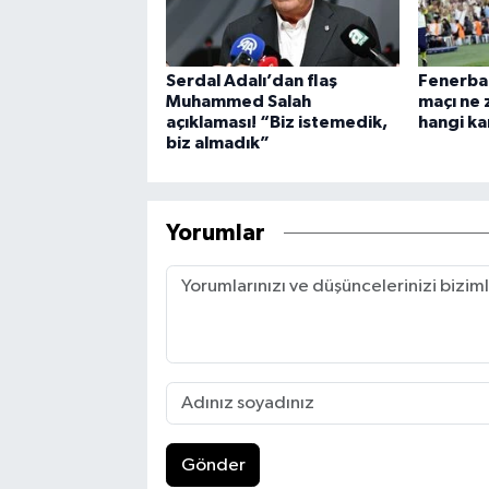
Serdal Adalı’dan flaş
Fenerba
Muhammed Salah
maçı ne 
açıklaması! “Biz istemedik,
hangi ka
biz almadık”
Yorumlar
Gönder