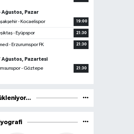
6 Ağustos, Pazar
şakşehir - Kocaelispor
19:00
şiktaş - Eyüpspor
21:30
ed - Erzurumspor FK
21:30
7 Ağustos, Pazartesi
msunspor - Göztepe
21:30
ükleniyor...
iyografi