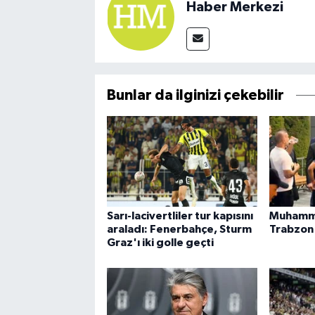
Haber Merkezi
Bunlar da ilginizi çekebilir
Sarı-lacivertliler tur kapısını
Muhamme
araladı: Fenerbahçe, Sturm
Trabzon
Graz'ı iki golle geçti