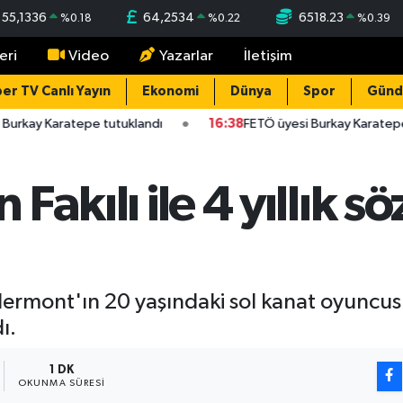
55,1336
64,2534
6518.23
%
0.18
%
0.22
%
0.39
eri
Video
Yazarlar
İletişim
er TV Canlı Yayın
Ekonomi
Dünya
Spor
Gün
Burkay Karatepe tutuklandı
16:38
FETÖ üyesi Burkay Karatepe
 Fakılı ile 4 yıllık 
lermont'ın 20 yaşındaki sol kanat oyuncusu İ
ı.
1 DK
OKUNMA SÜRESI