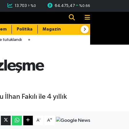
13.703
64.475,47
%
0
%
0.66
dem
Politika
Magazin
Resmi İlanlar
E-Gazete
 tutuklandı
sözleşme
lhan Fakılı ile 4 yıllık
-
+
A
A