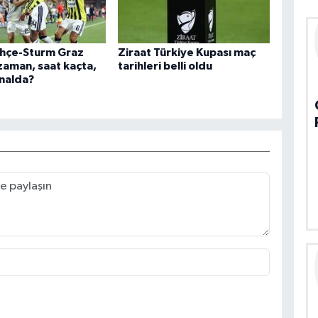
hçe-Sturm Graz
Ziraat Türkiye Kupası maç
zaman, saat kaçta,
tarihleri belli oldu
nalda?