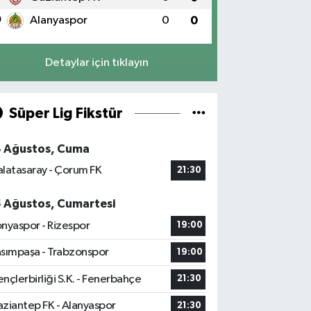
0
Alanyaspor
0
0
Detaylar için tıklayın
Süper Lig Fikstür
4 Ağustos, Cuma
latasaray - Çorum FK
21:30
5 Ağustos, Cumartesi
nyaspor - Rizespor
19:00
sımpaşa - Trabzonspor
19:00
nçlerbirliği S.K. - Fenerbahçe
21:30
ziantep FK - Alanyaspor
21:30