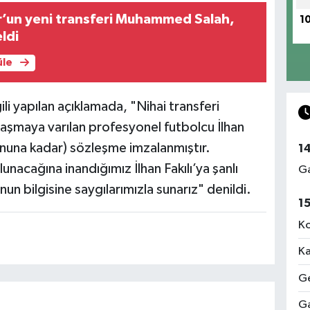
’un yeni transferi Muhammed Salah,
1
eldi
üle
ili yapılan açıklamada, "Nihai transferi
aşmaya varılan profesyonel futbolcu İlhan
sonuna kadar) sözleşme imzalanmıştır.
1
acağına inandığımız İlhan Fakılı’ya şanlı
Ga
un bilgisine saygılarımızla sunarız" denildi.
1
Ko
Ka
Ge
Ga