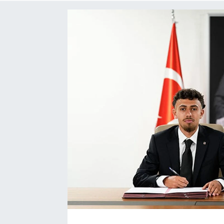
Turizm
Kültür - Sanat
Lider Haber TV Canlı Yayın izle