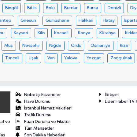
Bingöl
Bitlis
Bolu
Burdur
Bursa
Denizli
Diy
antep
Giresun
Gümüşhane
Hakkari
Hatay
Ispart
nu
Kayseri
Kilis
Kocaeli
Konya
Kütahya
Kırklar
Muş
Nevşehir
Niğde
Ordu
Osmaniye
Rize
Tunceli
Uşak
Van
Yalova
Yozgat
Zonguldak
Nöbetçi Eczaneler
İletişim
Hava Durumu
Lider Haber TV Y
İstanbul Namaz Vakitleri
Trafik Durumu
Puan Durumu ve Fikstür
raf ve
Tüm Manşetler
Son Dakika Haberleri
las