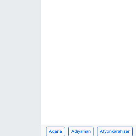
Turizm
Kültür - Sanat
Lider Haber TV Canlı Yayın izle
Adana
Adıyaman
Afyonkarahisar