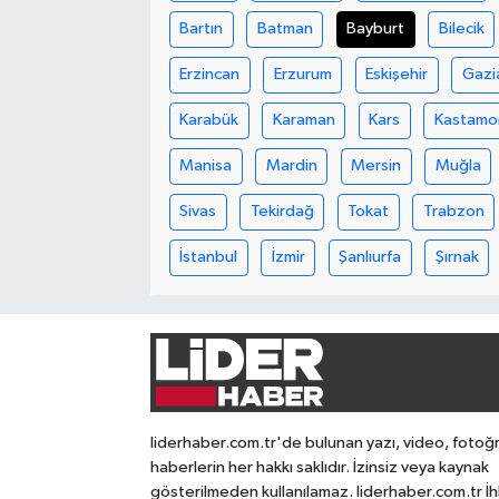
Bartın
Batman
Bayburt
Bilecik
Erzincan
Erzurum
Eskişehir
Gazi
Karabük
Karaman
Kars
Kastamo
Manisa
Mardin
Mersin
Muğla
Sivas
Tekirdağ
Tokat
Trabzon
İstanbul
İzmir
Şanlıurfa
Şırnak
liderhaber.com.tr'de bulunan yazı, video, fotoğ
haberlerin her hakkı saklıdır. İzinsiz veya kaynak
gösterilmeden kullanılamaz. liderhaber.com.tr İh