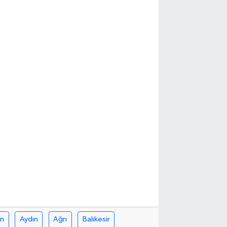
in
Aydın
Ağrı
Balıkesir