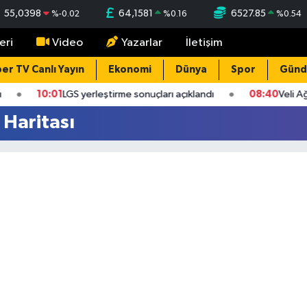
55,0398
64,1581
6527.85
%
-0.02
%
0.16
%
0.54
eri
Video
Yazarlar
İletişim
er TV Canlı Yayın
Ekonomi
Dünya
Spor
Gün
10:01
LGS yerleştirme sonuçları açıklandı
08:40
Veli Ağ
 Haritası