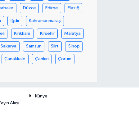
arbakır
Düzce
Edirne
Elazığ
a
Iğdır
Kahramanmaraş
eli
Kırıkkale
Kırşehir
Malatya
Sakarya
Samsun
Siirt
Sinop
Çanakkale
Çankırı
Çorum
Künye
ayın Akışı