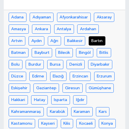
Adana
Adıyaman
Afyonkarahisar
Aksaray
Amasya
Ankara
Antalya
Ardahan
Artvin
Aydın
Ağrı
Balıkesir
Bartın
Batman
Bayburt
Bilecik
Bingöl
Bitlis
Bolu
Burdur
Bursa
Denizli
Diyarbakır
Düzce
Edirne
Elazığ
Erzincan
Erzurum
Eskişehir
Gaziantep
Giresun
Gümüşhane
Hakkari
Hatay
Isparta
Iğdır
Kahramanmaraş
Karabük
Karaman
Kars
Kastamonu
Kayseri
Kilis
Kocaeli
Konya