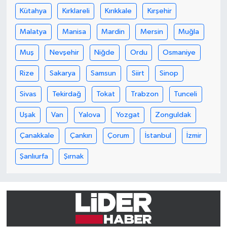
Kütahya
Kırklareli
Kırıkkale
Kırşehir
Malatya
Manisa
Mardin
Mersin
Muğla
Muş
Nevşehir
Niğde
Ordu
Osmaniye
Rize
Sakarya
Samsun
Siirt
Sinop
Sivas
Tekirdağ
Tokat
Trabzon
Tunceli
Uşak
Van
Yalova
Yozgat
Zonguldak
Çanakkale
Çankırı
Çorum
İstanbul
İzmir
Şanlıurfa
Şırnak