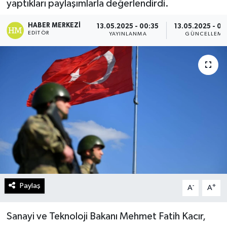
yaptıkları paylaşımlarla değerlendirdi.
Turizm
HABER MERKEZI
13.05.2025 - 00:35
13.05.2025 - 00
EDITÖR
YAYINLANMA
GÜNCELLEME
Kültür - Sanat
Lider Haber TV Canlı Yayın izle
Paylaş
-
+
A
A
Sanayi ve Teknoloji Bakanı Mehmet Fatih Kacır,